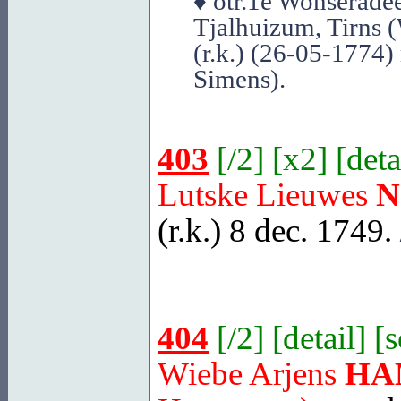
♦ otr.1e Wonseradee
Tjalhuizum, Tirns 
(r.k.) (26-05-1774
Simens).
403
[
/2
] [
x2
] [
deta
Lutske Lieuwes
N
(r.k.) 8 dec. 1749.
404
[
/2
] [
detail
] [
Wiebe Arjens
HA