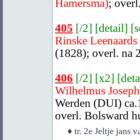
Hamersma)
; over
405
[
/2
] [
detail
] [
Rinske Leenaards
(1828); overl. na 
406
[
/2
] [
x2
] [
deta
Wilhelmus Josep
Werden (DUI)
ca.1
overl.
Bolsward
hu
♦ tr. 2e Jeltje jans 