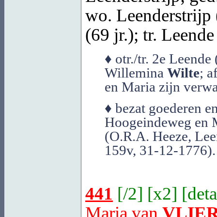
wo. Leenderstrijp 
(69 jr.); tr.
Leende
♦ otr./tr. 2e Leend
Willemina
Wilte
; 
en Maria zijn verwa
♦ bezat goederen en
Hoogeindeweg en M
(O.R.A. Heeze, Leen
159v, 31-12-1776).
441
[
/2
] [
x2
] [
deta
Maria van
VLIE