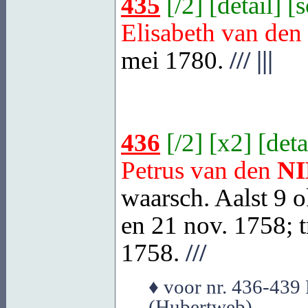
435
[
/2
] [
detail
] [
Elisabeth van den
mei 1780.
///
|||
436
[
/2
] [
x2
] [
deta
Petrus van den
N
waarsch. Aalst
9 o
en 21 nov. 1758; t
1758.
///
♦ voor nr. 436-439 
(Hubertweb)