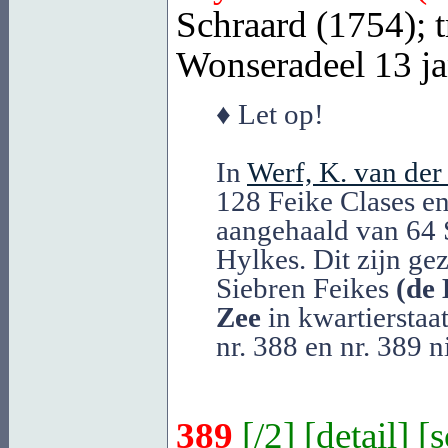
Schraard (1754); t
Wonseradeel
13 ja
♦ Let op!
In
Werf, K. van der
128 Feike Clases en
aangehaald van 64 
Hylkes. Dit zijn gez
Siebren Feikes
(de 
Zee
in kwartierstaa
nr. 388 en nr. 389 
389
[
/2
] [
detail
] [