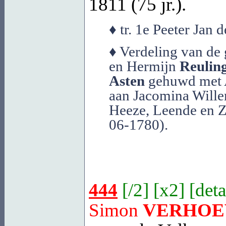
1811 (75 jr.).
♦ tr. 1e Peeter Jan 
♦ Verdeling van de
en Hermijn
Reulin
Asten
gehuwd met 
aan Jacomina Will
Heeze, Leende en Ze
06-1780).
444
[
/2
] [
x2
] [
deta
Simon
VERHOE