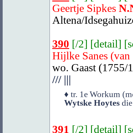
Geertje Sipkes
N.
Altena/Idsegahuiz
390
[
/2
] [
detail
] [
Hijlke Sanes (van
wo. Gaast (1755/1
///
|||
♦ tr. 1e Workum (me
Wytske Hoytes
die
391
[
/2
] [
detail
] [