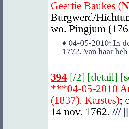
Geertie Baukes (
N
Burgwerd/Hichtum
wo. Pingjum (1763)
♦ 04-05-2010: In do
1772. Van haar heb
394
[
/2
] [
detail
] [
***04-05-2010 A
(1837), Karstes)
; 
14 nov. 1762.
///
||