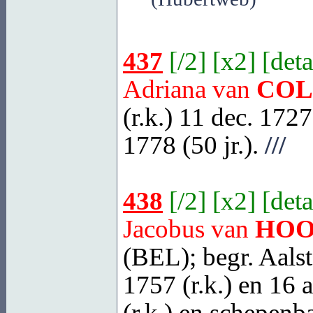
437
[
/2
] [
x2
] [
deta
Adriana van
COL
(r.k.) 11 dec. 1727
1778 (50 jr.).
///
438
[
/2
] [
x2
] [
deta
Jacobus van
HOO
(BEL)
; begr.
Aalst
1757 (r.k.) en 16 a
(r.k.) en schepenba