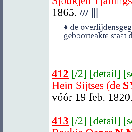
Sjoukjen Tjalling
1865.
///
|||
♦ de overlijdensgeg
geboorteakte staat 
412
[
/2
] [
detail
] [
Hein Sijtses (de
S
vóór 19 feb. 1820
413
[
/2
] [
detail
] [