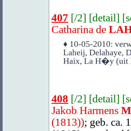
407
[
/2
] [
detail
] [
Catharina de
LAH
♦ 10-05-2010: verw
Laheij, Delahaye, 
Haix, La H�y (uit
408
[
/2
] [
detail
] [
Jakob Harmens
M
(1813))
; geb. ca. 