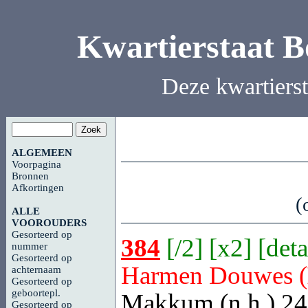
Kwartierstaat 
Deze kwartiers
ALGEMEEN
Voorpagina
Bronnen
Afkortingen
(
ALLE
VOOROUDERS
Gesorteerd op
384
[
/2
] [
x2
] [
deta
nummer
Gesorteerd op
Harmen Douwes (
achternaam
Gesorteerd op
geboortepl.
Makkum
(n.h.) 24
Gesorteerd op