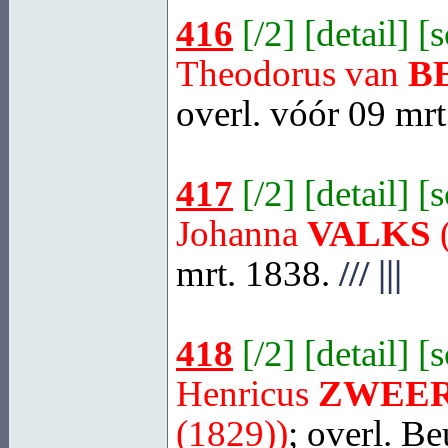
416
[
/2
] [
detail
] [
Theodorus van
B
overl. vóór 09 mrt
417
[
/2
] [
detail
] [
Johanna
VALKS
(
mrt. 1838.
///
|||
418
[
/2
] [
detail
] [
Henricus
ZWEE
(1829))
; overl.
Be