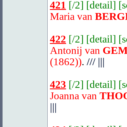
421
[
/2
] [
detail
] [
Maria van
BERG
422
[
/2
] [
detail
] [
Antonij van
GEM
(1862))
.
///
|||
423
[
/2
] [
detail
] [
Joanna van
THO
|||