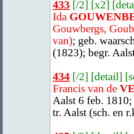
433
[
/2
] [
x2
] [
deta
Ida
GOUWENB
Gouwbergs, Goube
van)
; geb.
waarsch
(1823); begr.
Aals
434
[
/2
] [
detail
] [
Francis van de
V
Aalst
6 feb. 1810; 
tr.
Aalst
(sch. en r