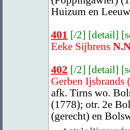
Huizum
en Leeuwa
401
[
/2
] [
detail
] [
Eeke Sijbrens
N.N
402
[
/2
] [
detail
] [
Gerben Ijsbrands 
afk. Tirns wo. Bo
(1778); otr.
2e Bo
(gerecht) en
Bolswa