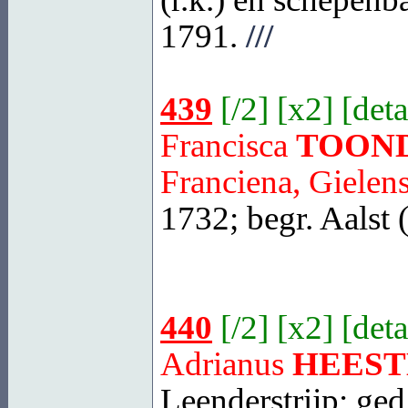
1791.
///
439
[
/2
] [
x2
] [
deta
Francisca
TOON
Franciena, Gielens
1732; begr.
Aalst
440
[
/2
] [
x2
] [
deta
Adrianus
HEES
Leenderstrijp
; ged