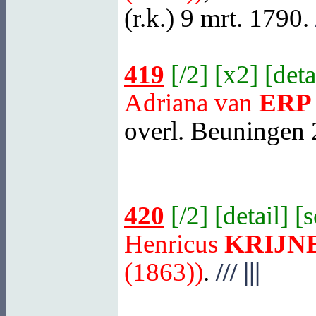
(r.k.) 9 mrt. 1790.
419
[
/2
] [
x2
] [
deta
Adriana van
ERP
overl.
Beuningen
2
420
[
/2
] [
detail
] [
Henricus
KRIJN
(1863))
.
///
|||