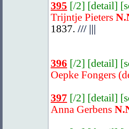
395
[
/2
] [
detail
] [
Trijntje Pieters
N.
1837.
///
|||
396
[
/2
] [
detail
] [
Oepke Fongers (
397
[
/2
] [
detail
] [
Anna Gerbens
N.