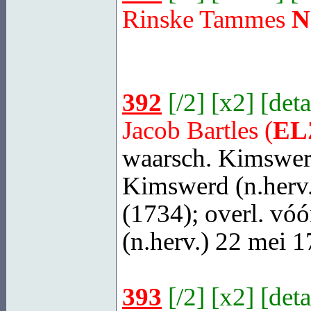
Rinske Tammes
N
392
[
/2
] [
x2
] [
deta
Jacob Bartles (
EL
waarsch. Kimswer
Kimswerd
(n.herv
(1734); overl. vóó
(n.herv.) 22 mei 1
393
[
/2
] [
x2
] [
deta