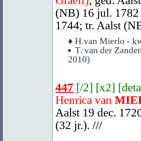
Graeff)
; ged.
Aals
(NB)
16 jul. 1782 (
1744; tr.
Aalst (N
♦ H.van Mierlo - kw
T. van der Zanden
2010)
447
[
/2
] [
x2
] [
deta
Henrica van
MIE
Aalst
19 dec. 1720
(32 jr.).
///