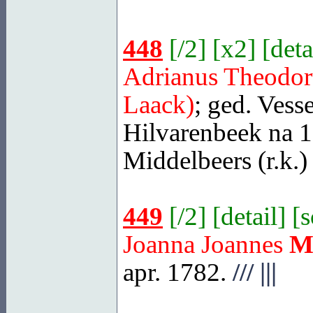
448
[
/2
] [
x2
] [
deta
Adrianus Theodor
Laack)
; ged.
Vess
Hilvarenbeek
na 11
Middelbeers
(r.k.)
449
[
/2
] [
detail
] [
Joanna Joannes
M
apr. 1782.
///
|||