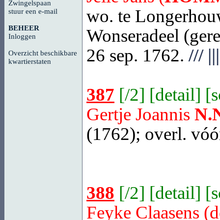
Zwingelspaan
wo. te Longerhouw
stuur een e-mail
BEHEER
Wonseradeel (gere
Inloggen
26 sep. 1762.
///
|||
Overzicht beschikbare
kwartierstaten
387
[
/2
] [
detail
] [
Gertje Joannis
N.
(1762); overl. vóó
388
[
/2
] [
detail
] [
Feyke Claasens (