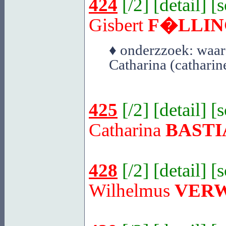
424
[
/2
] [
detail
] [
Gisbert
F�LLIN
♦ onderzzoek: waars
Catharina (catharin
425
[
/2
] [
detail
] [
Catharina
BASTI
428
[
/2
] [
detail
] [
Wilhelmus
VER