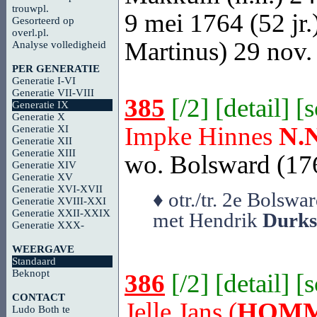
trouwpl.
9 mei 1764 (52 jr.)
Gesorteerd op
overl.pl.
Martinus) 29 nov.
Analyse volledigheid
PER GENERATIE
Generatie I-VI
Generatie VII-VIII
385
[
/2
] [
detail
] [
Generatie IX
Generatie X
Impke Hinnes
N.N
Generatie XI
Generatie XII
Generatie XIII
wo. Bolsward (176
Generatie XIV
Generatie XV
Generatie XVI-XVII
♦ otr./tr. 2e Bols
Generatie XVIII-XXI
Generatie XXII-XXIX
met Hendrik
Durks
Generatie XXX-
WEERGAVE
Standaard
Beknopt
386
[
/2
] [
detail
] [
CONTACT
Jelle Jans (
HOMM
Ludo Both te