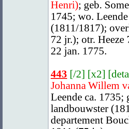
Henri)
; geb.
Some
1745; wo. Leende
(1811/1817); over
72 jr.); otr.
Heeze
7
22 jan. 1775.
443
[
/2
] [
x2
] [
deta
Johanna Willem 
Leende
ca. 1735; 
landbouwster (181
departement Bouc