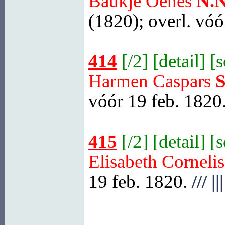
Baukje Oenes
N.N
(1820); overl. vóó
414
[
/2
] [
detail
] [
Harmen Caspars
vóór 19 feb. 1820
415
[
/2
] [
detail
] [
Elisabeth Corneli
19 feb. 1820.
///
|||