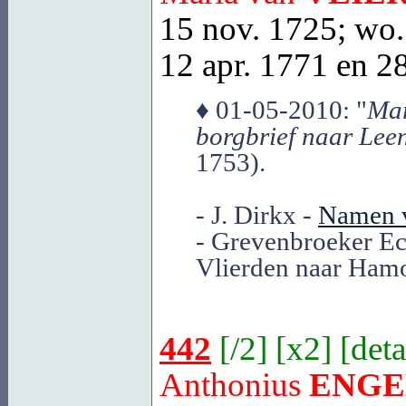
15 nov. 1725; wo. 
12 apr. 1771 en 28
♦ 01-05-2010: "
Mar
borgbrief naar Le
1753).
- J. Dirkx -
Namen v
- Grevenbroeker Ec
Vlierden naar Hamo
442
[
/2
] [
x2
] [
deta
Anthonius
ENGE