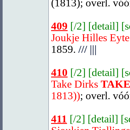
(1813); overl. vóó
409
[
/2
] [
detail
] [
Joukje Hilles Eyt
1859.
///
|||
410
[
/2
] [
detail
] [
Take Dirks
TAK
1813))
; overl. vó
411
[
/2
] [
detail
] [
s