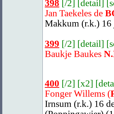
398
[
/2
] [
detail
] [
Jan Taekeles de
B
Makkum
(r.k.) 16
399
[
/2
] [
detail
] [
Baukje Baukes
N.
400
[
/2
] [
x2
] [
deta
Fonger Willems (
Irnsum
(r.k.) 16 
(Poppingawier) (1