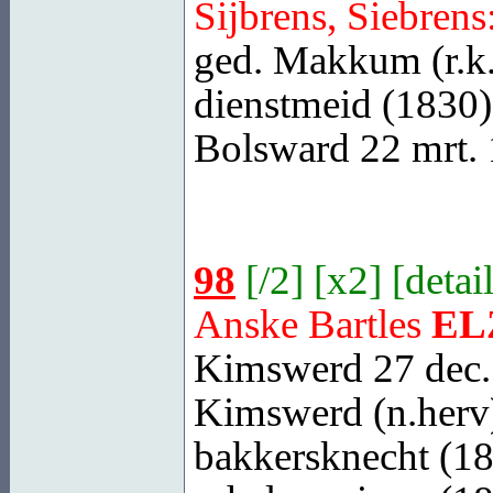
Sijbrens, Siebrens
ged.
Makkum
(r.k
dienstmeid (1830)
Bolsward
22 mrt. 
98
[
/2
] [
x2
] [
detai
Anske Bartles
EL
Kimswerd
27 dec.
Kimswerd
(n.herv
bakkersknecht (18