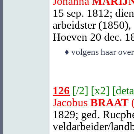
Johanna
MARIJN
15 sep. 1812; die
arbeidster (1850),
Hoeven
20 dec. 18
♦ volgens haar overl
126
[
/2
] [
x2
] [
deta
Jacobus
BRAAT
(
1829; ged.
Rucph
veldarbeider/land