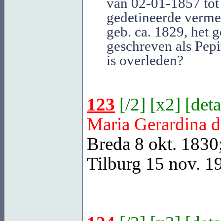
van 02-01-1857 tot
gedetineerde vermel
geb. ca. 1829, het 
geschreven als Pepin
is overleden?
123
[
/2
] [
x2
] [
deta
Maria Gerardina 
Breda
8 okt. 1830
Tilburg
15 nov. 191