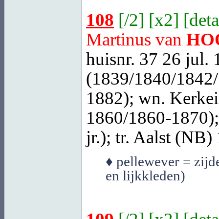
108
[
/2
] [
x2
] [
deta
Martinus van
HO
huisnr. 37 26 jul.
(1839/1840/1842/
1882); wn. Kerkei
1860/1860-1870);
jr.); tr.
Aalst (NB)
♦ pellewever = zij
en lijkkleden)