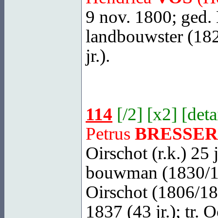
9 nov. 1800; ged.
landbouwster (182
jr.).
114
[
/2
] [
x2
] [
deta
Petrus
BRESSER
Oirschot
(r.k.) 25
bouwman (1830/18
Oirschot (1806/18
1837 (43 jr.); tr.
O