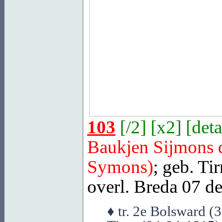
103
[
/2
] [
x2
] [
deta
Baukjen Sijmons
Symons)
; geb.
Tir
overl.
Breda
07 dec
♦ tr. 2e Bolsward 