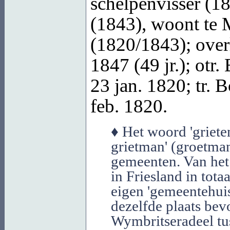
schelpenvisser (18
(1843), woont te
(1820/1843); over
1847 (49 jr.); otr.
23 jan. 1820; tr.
B
feb. 1820.
♦ Het woord 'griete
grietman' (groetman
gemeenten. Van het
in Friesland in tota
eigen 'gemeentehuis'
dezelfde plaats bev
Wymbritseradeel tu