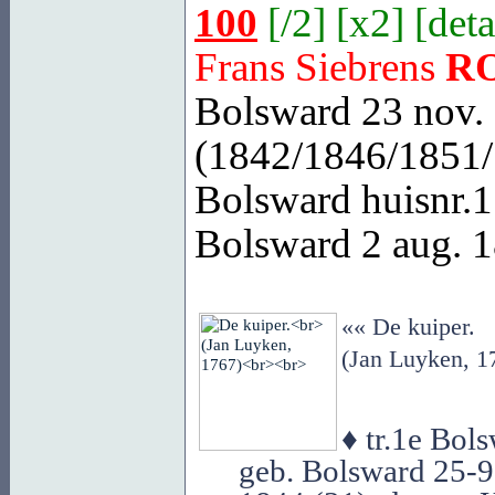
100
[
/2
] [
x2
] [
deta
Frans Siebrens
R
Bolsward
23 nov. 
(1842/1846/1851/1
Bolsward
huisnr.17
Bolsward
2 aug. 1
«« De kuiper.
(Jan Luyken, 1
♦ tr.1e Bo
geb. Bolsward 25-9