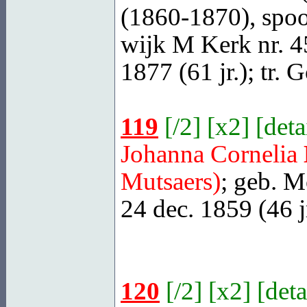
(1860-1870), spoo
wijk M Kerk nr. 45
1877 (61 jr.); tr.
G
119
[
/2
] [
x2
] [
deta
Johanna Cornelia
Mutsaers)
; geb.
Mo
24 dec. 1859 (46 jr
120
[
/2
] [
x2
] [
deta