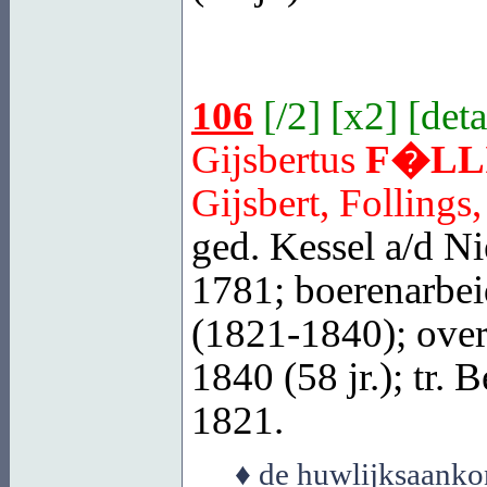
106
[
/2
] [
x2
] [
deta
Gijsbertus
F�LL
Gijsbert, Follings
ged.
Kessel a/d Ni
1781; boerenarbei
(1821-1840); over
1840 (58 jr.); tr.
B
1821.
♦ de huwlijksaankon