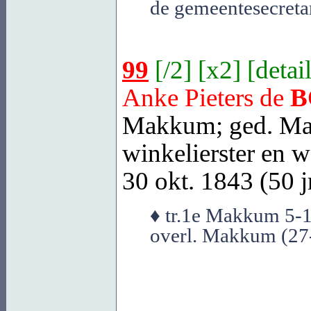
de gemeentesecretar
99
[
/2
] [
x2
] [
detai
Anke Pieters de
B
Makkum
; ged.
Ma
winkelierster en 
30 okt. 1843 (50 jr
♦ tr.1e Makkum 5-1
overl. Makkum (27