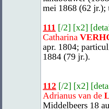
mei 1868 (62 jr.); 
111
[
/2
] [
x2
] [
deta
Catharina
VERH
apr. 1804; particul
1884 (79 jr.).
112
[
/2
] [
x2
] [
deta
Adrianus van de
Middelbeers
18 au