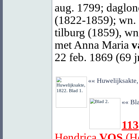
aug. 1799; daglo
(1822-1859); wn.
tilburg (1859), w
met Anna Maria
v
22 feb. 1869 (69 jr
«« Huwelijksakte,
«« Bla
113
Hendrica
VOS
(He