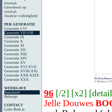
trouwpl.
Gesorteerd op
overl.pl.
Analyse volledigheid
PER GENERATIE
Generatie I-VI
Generatie VII-VIII
Generatie IX
Generatie X
Generatie XI
Generatie XII
Generatie XIII
Generatie XIV
Generatie XV
Generatie XVI-XVII
Generatie XVIII-XXI
Generatie XXII-XXIX
»»
Het Dorp Burgwer
Generatie XXX-
(J. Bulthuiss, 179
WEERGAVE
96
[
/2
] [
x2
] [
detai
Standaard
Beknopt
Jelle Douwes
BO
CONTACT
Ludo Both te