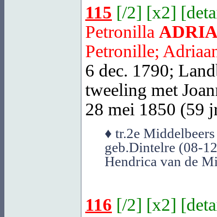
115
[
/2
] [
x2
] [
deta
Petronilla
ADRI
Petronille; Adriaa
6 dec. 1790; Lan
tweeling met Joa
28 mei 1850 (59 jr
♦ tr.2e Middelbeer
geb.Dintelre (08-1
Hendrica van de M
116
[
/2
] [
x2
] [
deta