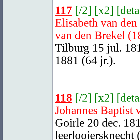
117
[
/2
] [
x2
] [
deta
Elisabeth van den
van den Brekel (1
Tilburg
15 jul. 18
1881 (64 jr.).
118
[
/2
] [
x2
] [
deta
Johannes Baptist 
Goirle
20 dec. 181
leerlooiersknecht 