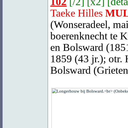
102
[
/2
] [
x2
] [
deta
Taeke Hilles
MU
(Wonseradeel, mai
boerenknecht te K
en Bolsward (1851
1859 (43 jr.); otr.
Bolsward (Grieten