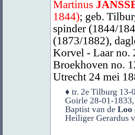
Martinus
JANSS
1844)
; geb.
Tilbu
spinder (1844/184
(1873/1882), dagl
Korvel - Laar no.
Broekhoven no. 12
Utrecht
24 mei 1885
♦ tr. 2e Tilburg 13
Goirle 28-01-1833, 
Baptist van de
Loo
Heiliger Gerardus 