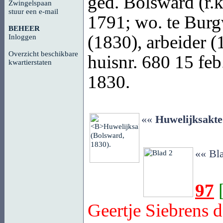
ged.
Bolsward
(r.
Zwingelspaan
stuur een e-mail
1791; wo. te Bur
BEHEER
(1830), arbeider 
Inloggen
Overzicht beschikbare
huisnr. 680
15 feb.
kwartierstaten
1830.
««
Huwelijksakte
«« Bl
97
Geertje Siebrens 