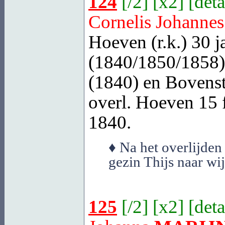
124
[
/2
] [
x2
] [
deta
Cornelis Johanne
Hoeven
(r.k.) 30 
(1840/1850/1858)
(1840) en Bovenst
overl.
Hoeven
15 f
1840.
♦ Na het overlijden
gezin Thijs naar w
125
[
/2
] [
x2
] [
deta