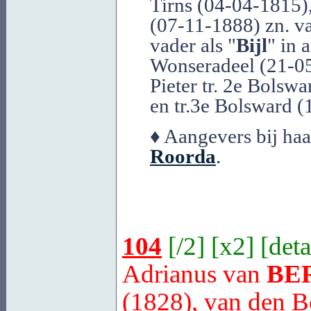
Tirns (04-04-1815)
(07-11-1888) zn. v
vader als "
Bijl
" in 
Wonseradeel (21-0
Pieter tr. 2e Bolsw
en tr.3e Bolsward 
♦ Aangevers bij haa
Roorda
.
104
[
/2
] [
x2
] [
deta
Adrianus van
BE
(1828), van den B