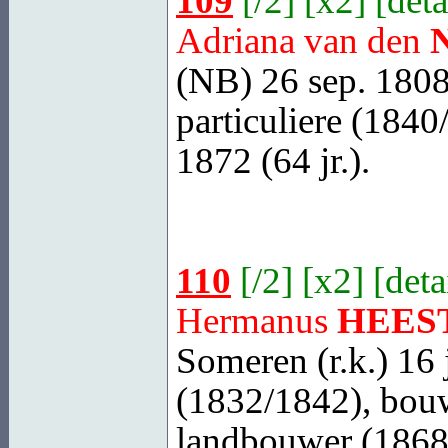
109
[
/2
] [
x2
] [
deta
Adriana van den
(NB)
26 sep. 1808
particuliere (1840
1872 (64 jr.).
110
[
/2
] [
x2
] [
deta
Hermanus
HEES
Someren
(r.k.) 16
(1832/1842), bou
landbouwer (1868)