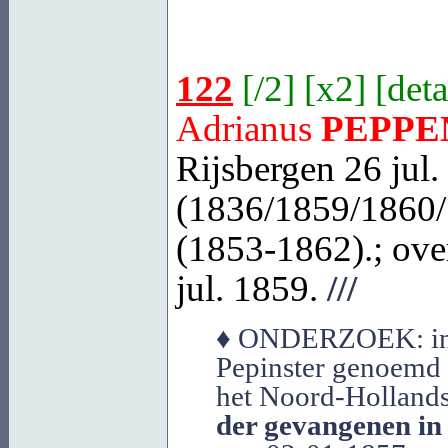
122
[
/2
] [
x2
] [
deta
Adrianus
PEPPE
Rijsbergen
26 jul.
(1836/1859/1860/
(1853-1862).; over
jul. 1859.
///
♦ ONDERZOEK: in 1
Pepinster genoemd 
het Noord-Hollands
der gevangenen in