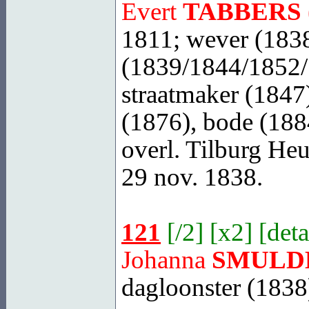
Evert
TABBERS
1811; wever (1838
(1839/1844/1852/
straatmaker (1847
(1876), bode (188
overl.
Tilburg
Heuv
29 nov. 1838.
121
[
/2
] [
x2
] [
deta
Johanna
SMULD
dagloonster (1838