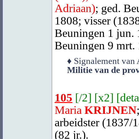
Adriaan)
; ged.
Be
1808; visser (1838
Beuningen
1 jun. 1
Beuningen
9 mrt.
♦ Signalement van 
Militie van de pro
105
[
/2
] [
x2
] [
deta
Maria
KRIJNEN
arbeidster (1837/1
(82 jr.).