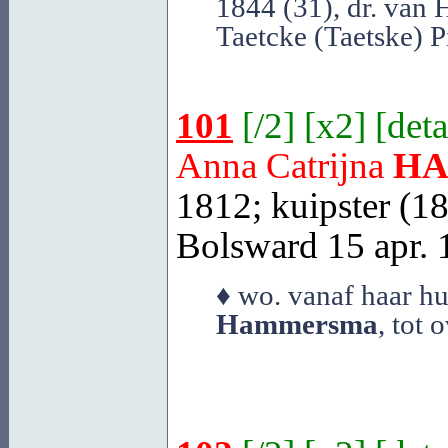
1844 (31), dr. van 
Taetcke (Taetske) Pi
101
[
/2
] [
x2
] [
deta
Anna Catrijna
H
1812; kuipster (1
Bolsward
15 apr. 1
♦ wo. vanaf haar hu
Hammersma
, tot 