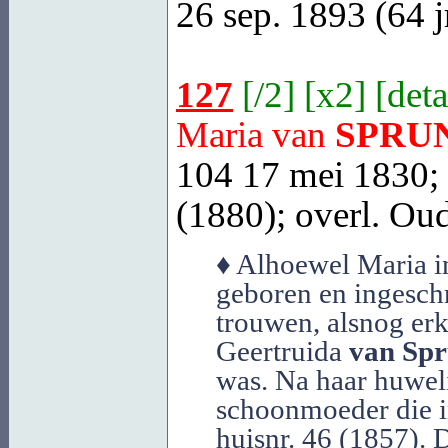
26 sep. 1893 (64 jr
127
[
/2
] [
x2
] [
deta
Maria van
SPRU
104 17 mei 1830; 
(1880); overl.
Oud
♦ Alhoewel Maria i
geboren en ingeschr
trouwen, alsnog erk
Geertruida
van Spr
was. Na haar huwel
schoonmoeder die i
huisnr. 46 (1857). 