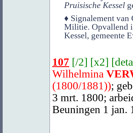
Pruisische Kessel
ge
♦ Signalement van G
Militie. Opvallend 
Kessel, gemeente E
107
[
/2
] [
x2
] [
deta
Wilhelmina
VER
(1800/1881))
; ge
3 mrt. 1800; arbei
Beuningen
1 jan. 