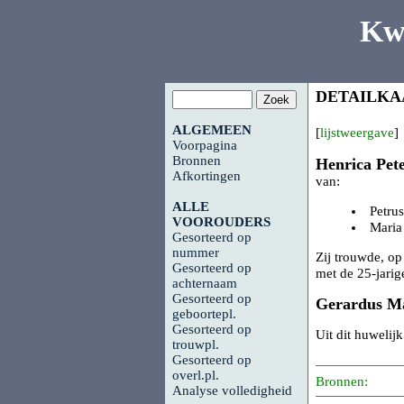
Kw
DETAILKA
ALGEMEEN
[
lijstweergave
]
Voorpagina
Bronnen
Henrica Pet
Afkortingen
van:
ALLE
Petru
VOOROUDERS
Maria
Gesorteerd op
nummer
Zij trouwde, op
Gesorteerd op
met de 25-jarig
achternaam
Gesorteerd op
Gerardus M
geboortepl.
Gesorteerd op
Uit dit huwelij
trouwpl.
Gesorteerd op
overl.pl.
Bronnen:
Analyse volledigheid