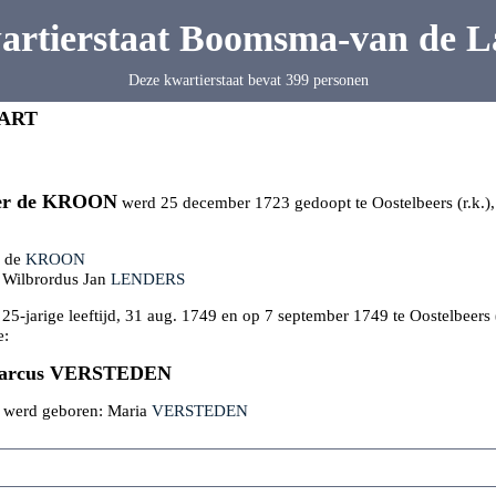
artierstaat Boomsma-van de L
Deze kwartierstaat bevat 399 personen
ART
er de
KROON
werd 25 december 1723 gedoopt te Oostelbeers (r.k.),
s de
KROON
 Wilbrordus Jan
LENDERS
 25-jarige leeftijd, 31 aug. 1749 en op 7 september 1749 te Oostelbeers (
e:
arcus
VERSTEDEN
k werd geboren: Maria
VERSTEDEN