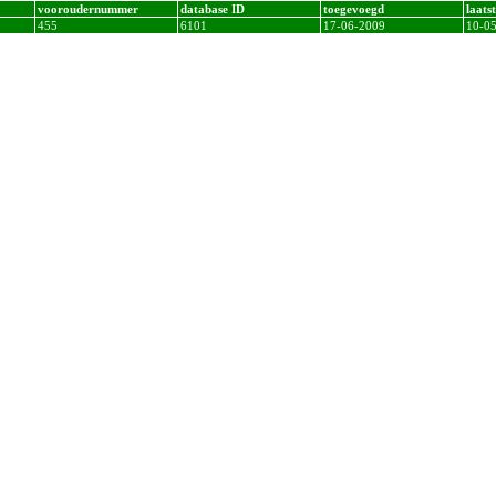
vooroudernummer
database ID
toegevoegd
laats
455
6101
17-06-2009
10-0