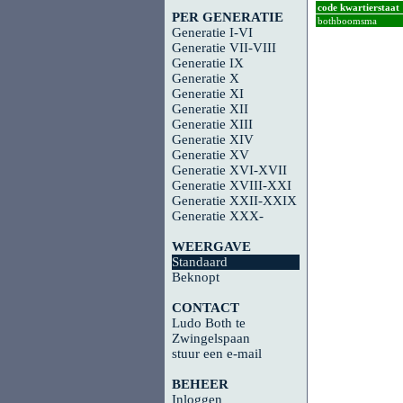
code kwartierstaat
PER GENERATIE
bothboomsma
Generatie I-VI
Generatie VII-VIII
Generatie IX
Generatie X
Generatie XI
Generatie XII
Generatie XIII
Generatie XIV
Generatie XV
Generatie XVI-XVII
Generatie XVIII-XXI
Generatie XXII-XXIX
Generatie XXX-
WEERGAVE
Standaard
Beknopt
CONTACT
Ludo Both te
Zwingelspaan
stuur een e-mail
BEHEER
Inloggen