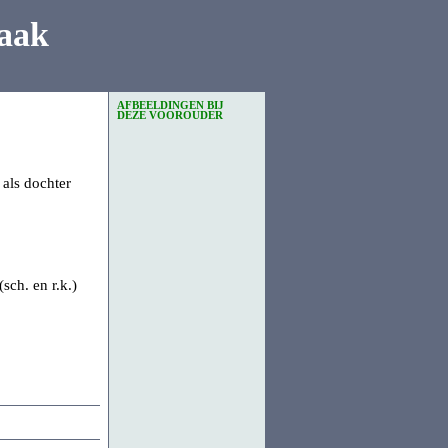
aak
AFBEELDINGEN BIJ
DEZE VOOROUDER
 als dochter
sch. en r.k.)