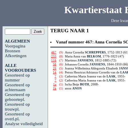
Kwartierstaat
Deze kwar
TERUG NAAR 1
ALGEMEEN
Vanaf nummer 467:
Anna Cornelia
S
Voorpagina
Bronnen
467
(9)
Anna Cornelia
SCHREPPERS
, 1752-1813 (61
Afkortingen
233
(8)
Maria Anna van
BELKOM
, 1776-1823 (47)
116
(7)
Martinus
JANSSENS
, 1812-1885 (72)
58
(6)
Johannes Cornelis
JANSSENS
, 1844-1910 (66
ALLE
29
(5)
Joanna Wilhelmina Aldegonda Elisabeth
JANS
VOOROUDERS
14
(4)
Petrus Henricus Adrianus Cornelis van de
LAA
Gesorteerd op
7
(3)
Catherina Maria Joanna van de
LAAK
, 1955-
nummer
7
(2)
Catherina Maria Joanna van de
LAAK
, 1955-
1a
(1)
Ischa Beije
BOTH
, 2008-
Gesorteerd op
1b
(1)
anon
ANON
achternaam
Gesorteerd op
geboortepl.
Gesorteerd op
trouwpl.
Gesorteerd op
overl.pl.
Analyse volledigheid