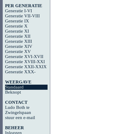
PER GENERATIE
Generatie I-VI
Generatie VII-VIII
Generatie IX
Generatie X
Generatie XI
Generatie XII
Generatie XIII
Generatie XIV
Generatie XV
Generatie XVI-XVII
Generatie XVIII-XXI
Generatie XXII-XXIX
Generatie XXX-
WEERGAVE
Standaard
Beknopt
CONTACT
Ludo Both te
Zwingelspaan
stuur een e-mail
BEHEER
Inloggen