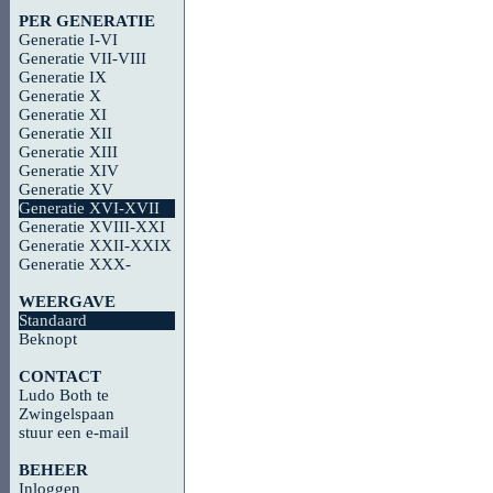
PER GENERATIE
Generatie I-VI
Generatie VII-VIII
Generatie IX
Generatie X
Generatie XI
Generatie XII
Generatie XIII
Generatie XIV
Generatie XV
Generatie XVI-XVII
Generatie XVIII-XXI
Generatie XXII-XXIX
Generatie XXX-
WEERGAVE
Standaard
Beknopt
CONTACT
Ludo Both te
Zwingelspaan
stuur een e-mail
BEHEER
Inloggen