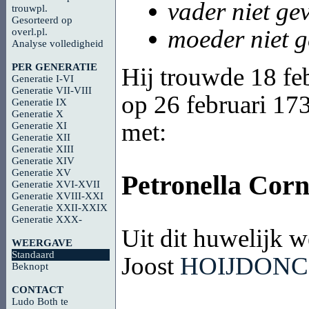
vader niet g
trouwpl.
Gesorteerd op
moeder niet 
overl.pl.
Analyse volledigheid
PER GENERATIE
Hij trouwde 18 feb
Generatie I-VI
Generatie VII-VIII
op 26 februari 173
Generatie IX
Generatie X
met:
Generatie XI
Generatie XII
Generatie XIII
Generatie XIV
Generatie XV
Petronella Corn
Generatie XVI-XVII
Generatie XVIII-XXI
Generatie XXII-XXIX
Generatie XXX-
Uit dit huwelijk w
WEERGAVE
Standaard
Joost
HOIJDON
Beknopt
CONTACT
Ludo Both te