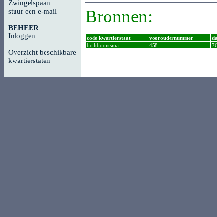
Zwingelspaan
Bronnen:
stuur een e-mail
BEHEER
Inloggen
code kwartierstaat
vooroudernummer
da
bothboomsma
458
7
Overzicht beschikbare
kwartierstaten