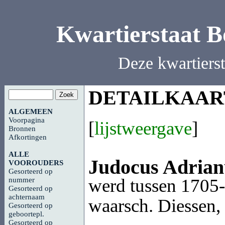
Kwartierstaat 
Deze kwartiers
DETAILKAAR
ALGEMEEN
Voorpagina
[
lijstweergave
]
Bronnen
Afkortingen
ALLE
Judocus Adria
VOOROUDERS
Gesorteerd op
werd tussen 1705-
nummer
Gesorteerd op
achternaam
waarsch. Diessen, 
Gesorteerd op
geboortepl.
Gesorteerd op