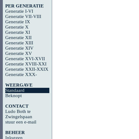
PER GENERATIE
Generatie I-VI
Generatie VII-VIII
Generatie IX
Generatie X
Generatie XI
Generatie XII
Generatie XIII
Generatie XIV
Generatie XV
Generatie XVI-XVII
Generatie XVIII-XXI
Generatie XXII-XXIX
Generatie XXX-
WEERGAVE
Standaard
Beknopt
CONTACT
Ludo Both te
Zwingelspaan
stuur een e-mail
BEHEER
Inloggen