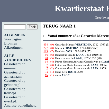
Kwartierstaat
Deze kwar
TERUG NAAR 1
ALGEMEEN
Vanaf nummer 454:
Gerardus Marcu
Voorpagina
Bronnen
454
(9)
Gerardus Marcus
VERSTEDEN
, 1712-1767 (5
Afkortingen
227
(8)
Maria
VERSTEDEN
, 1764-1822 (58)
113
(7)
Hendrica
VOS
, 1800-1875 (75)
56
(6)
Hendrikus van de
LAAK
, 1833-1919 (85)
ALLE
28
(5)
Henricus van de
LAAK
, 1875-1953 (78)
VOOROUDERS
14
(4)
Petrus Henricus Adrianus Cornelis van de
LAA
Gesorteerd op
7
(3)
Catherina Maria Joanna van de
LAAK
, 1955-
nummer
7
(2)
Catherina Maria Joanna van de
LAAK
, 1955-
1a
(1)
Ischa Beije
BOTH
, 2008-
Gesorteerd op
1b
(1)
anon
ANON
achternaam
Gesorteerd op
geboortepl.
Gesorteerd op
trouwpl.
Gesorteerd op
overl.pl.
Analyse volledigheid