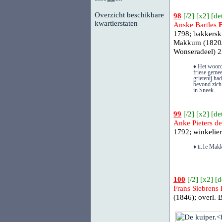
Overzicht beschikbare
98
[
/2
] [
x2
] [
det
kwartierstaten
Anske Bartles
1798; bakkerskn
Makkum (1820/
Wonseradeel)
23
♦ Het woord 
friese gemee
grietenij ha
bevond zich
in Sneek.
99
[
/2
] [
x2
] [
det
Anke Pieters d
1792; winkelie
♦ tr.1e Mak
100
[
/2
] [
x2
] [
d
Frans Siebrens
(1846); overl.
B