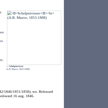
n.
name
ris
ec.
»»
Schelpenvisser
(A.R. Mauve, 1853-1888)
842/1846/1851/1858); wo. Bolsward
olsward
16 aug. 1846.