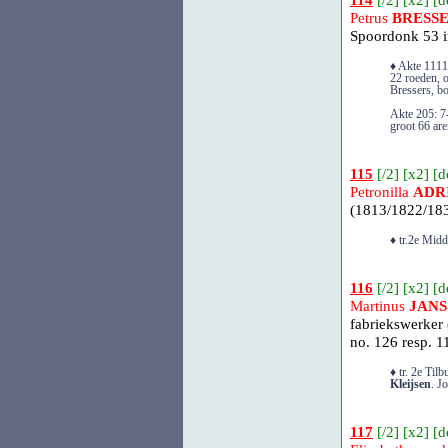
114
[
/2
] [
x2
] [
d
Petrus
BRESS
Spoordonk 53 i
♦ Akte 1111
22 roeden, 
Bressers, b
Akte 205: 7
groot 66 are
115
[
/2
] [
x2
] [
d
Petronilla
ADR
(1813/1822/183
♦ tr.2e Mid
116
[
/2
] [
x2
] [
d
Martinus
JANS
fabriekswerker 
no. 126 resp. 1
♦ tr. 2e Ti
Kleijsen
. J
117
[
/2
] [
x2
] [
d