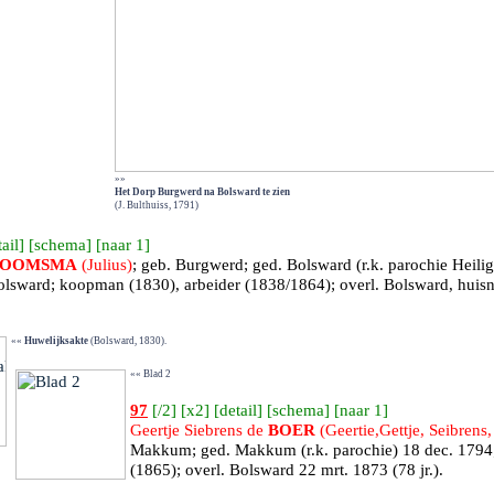
»»
Het Dorp Burgwerd na Bolsward te zien
(J. Bulthuiss, 1791)
ail
] [
schema
] [
naar 1
]
BOOMSMA
(Julius)
; geb.
Burgwerd
; ged.
Bolsward
(r.k. parochie Heili
lsward; koopman (1830), arbeider (1838/1864); overl.
Bolsward, huisn
««
Huwelijksakte
(Bolsward, 1830).
«« Blad 2
97
[
/2
] [
x2
] [
detail
] [
schema
] [
naar 1
]
Geertje Siebrens de
BOER
(Geertie,Gettje, Seibrens,
Makkum
; ged.
Makkum
(r.k. parochie) 18 dec. 179
(1865); overl.
Bolsward
22 mrt. 1873 (78 jr.).