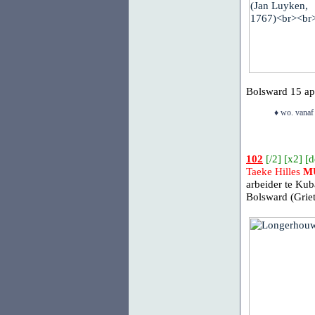
Bolsward
15 apr
♦ wo. vanaf
102
[
/2
] [
x2
] [
d
Taeke Hilles
M
arbeider te Ku
Bolsward (Grie