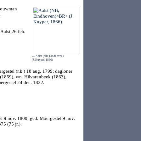
, bouwman
.
.
Aalst
26 feb.
»» Aalst (NB, Eindhoven)
(J. Kuyper, 1866)
rgestel
(r.k.) 18 aug. 1799; dagloner
(1859), wn. Hilvarenbeek (1863),
ergestel
24 dec. 1822.
el
9 nov. 1800; ged.
Moergestel
9 nov.
75 (75 jr.).