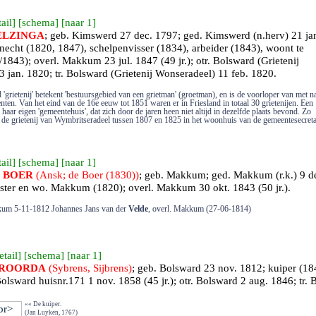
ail
] [
schema
] [
naar 1
]
ELZINGA
; geb.
Kimswerd
27 dec. 1797; ged.
Kimswerd
(n.herv) 21 ja
echt (1820, 1847), schelpenvisser (1834), arbeider (1843), woont te
1843); overl.
Makkum
23 jul. 1847 (49 jr.); otr.
Bolsward (Grietenij
 jan. 1820; tr.
Bolsward (Grietenij Wonseradeel)
11 feb. 1820.
'grietenij' betekent 'bestuursgebied van een grietman' (groetman), en is de voorloper van met 
nten. Van het eind van de 16e eeuw tot 1851 waren er in Friesland in totaal 30 grietenijen. Een
d haar eigen 'gemeentehuis', dat zich door de jaren heen niet altijd in dezelfde plaats bevond. Zo
 de grietenij van Wymbritseradeel tussen 1807 en 1825 in het woonhuis van de gemeentesecreta
ail
] [
schema
] [
naar 1
]
e
BOER
(Ansk; de Boer (1830))
; geb.
Makkum
; ged.
Makkum
(r.k.) 9 d
rster en wo. Makkum (1820); overl.
Makkum
30 okt. 1843 (50 jr.).
kum 5-11-1812 Johannes Jans van der
Velde
, overl. Makkum (27-06-1814)
etail
] [
schema
] [
naar 1
]
ROORDA
(Sybrens, Sijbrens)
; geb.
Bolsward
23 nov. 1812; kuiper (1
olsward
huisnr.171 1 nov. 1858 (45 jr.); otr.
Bolsward
2 aug. 1846; tr.
B
«« De kuiper.
(Jan Luyken, 1767)