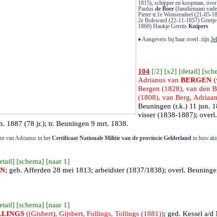
1815), schipper en koopman, over
Paulus
de Boer
(familienaam vader
Pieter tr.1e Wonseradeel (21-05-
2e Bolsward (22-11-1857) Grietj
1860) Haukje Gerrits
Kuipers
♦ Aangevers bij haar overl. zijn
Je
104
[
/2
] [
x2
] [
detail
] [
sch
Adrianus van
BERGEN
(
Bergen (1828), van den B
(1808), van Berg, Adriaan
Beuningen
(r.k.) 11 jun. 
visser (1838-1887); overl.
. 1887 (78 jr.); tr.
Beuningen
9 mrt. 1838.
nt van Adrianus in het
Certificaat Nationale Militie van de provincie Gelderland
in huw.akt
etail
] [
schema
] [
naar 1
]
EN
; geb.
Afferden
28 mei 1813; arbeidster (1837/1838); overl.
Beuninge
etail
] [
schema
] [
naar 1
]
LINGS
((Gisbert), Gijsbert, Follings, Tollings (1881))
; ged.
Kessel a/d 