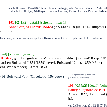
♦ tr.1e Bolsward 15-5-1842, Anna Hiddes
Stallinga
, geb. Bolsward 25-9-1812, dienstb
Hidde Eelties (Eeltjes)
Stallinga
en Taetcke (Taetske) Pietters (Teetske Pieters)
Hoekse
101
[
/2
] [
x2
] [
detail
] [
schema
] [
naar 1
]
Anna Catrijna
HAMERSMA
; geb.
Sneek
19 jun. 1812; kuipster 
. 1869 (56 jr.).
 haar huw., waar ze haar naam spelt als
Hammersma
, tot overl. op huisnr. 171 te Bolsward
etail
] [
schema
] [
naar 1
]
ULDER
; geb.
Longerhouw
(Wonseradeel, mairie Tjerkwerd) 8 sep. 181
baard en Bolsward (1851/1859); overl.
Bolsward
10 jan. 1859 (43 jr.); ot
tenij Wonseradeel)
10 mei 1850.
«« Longerhouw bij Bolsward.
(Onbekend, 19e eeuw)
103
[
/2
] [
x2
] [
detail
] [
sch
Baukjen Sijmons de
BRU
31 mei 1822; dienstmeid 
jr.).
♦ tr. 2e Bolsward (31-12-1865) P