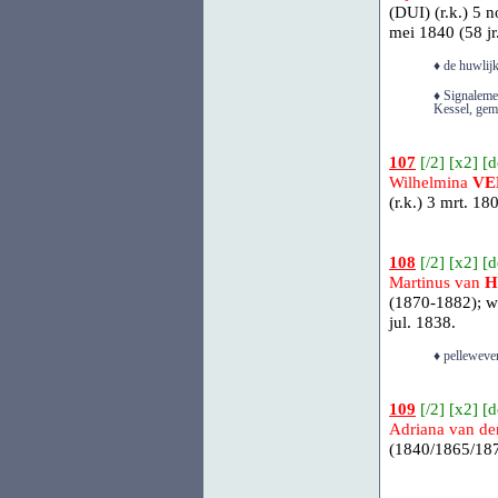
(DUI)
(r.k.) 5 
mei 1840 (58 jr.
♦ de huwlijk
♦ Signalemen
Kessel, gem
107
[
/2
] [
x2
] [
d
Wilhelmina
VE
(r.k.) 3 mrt. 1
108
[
/2
] [
x2
] [
d
Martinus van
H
(1870-1882); w
jul. 1838.
♦ pelleweve
109
[
/2
] [
x2
] [
d
Adriana van d
(1840/1865/187