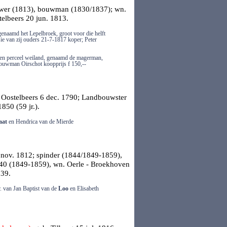
ouwer (1813), bouwman (1830/1837); wn.
telbeers
20 jun. 1813.
naamd het Lepelbroek, groot voor die helft
ie van zij ouders 21-7-1817 koper; Peter
en perceel weiland, genaamd de magerman,
 bouwman Oirschot koopprijs f 150,--
.
Oostelbeers
6 dec. 1790; Landbouwster
850 (59 jr.).
aat
en Hendrica van de Mierde
nov. 1812; spinder (1844/1849-1859),
 240 (1849-1859), wn. Oerle - Broekhoven
839.
r. van Jan Baptist van de
Loo
en Elisabeth