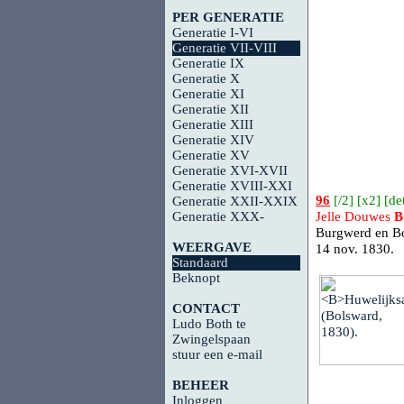
PER GENERATIE
Generatie I-VI
Generatie VII-VIII
Generatie IX
Generatie X
Generatie XI
Generatie XII
Generatie XIII
Generatie XIV
Generatie XV
Generatie XVI-XVII
Generatie XVIII-XXI
96
[
/2
] [
x2
] [
det
Generatie XXII-XXIX
Generatie XXX-
Jelle Douwes
Burgwerd en Bo
WEERGAVE
14 nov. 1830.
Standaard
Beknopt
CONTACT
Ludo Both te
Zwingelspaan
stuur een e-mail
BEHEER
Inloggen