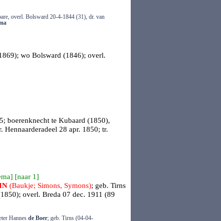
are, overl. Bolsward 20-4-1844 (31), dr. van
ma
(1869); wo Bolsward (1846); overl.
5; boerenknecht te Kubaard (1850),
r.
Hennaarderadeel
28 apr. 1850; tr.
ema
] [
naar 1
]
IN
(Baukje; Simons, Symons)
; geb.
Tirns
(1850); overl.
Breda
07 dec. 1911 (89
ieter Hannes
de Boer
; geb. Tirns (04-04-