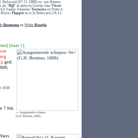
l. Bolsward (07-11-1888) zn. van Hannes
 als "
Bijl
" in akte) en Geertje Jans
Visser
.
1842) Saakje Johannes
Teernstra
en Pieter tr.
e Reyers
Flapper
en tr.3e Bolsward (18-11-
lle
Boomsma
en
Wiebe
Roorda
.
ema
] [
naar 1
]
van
erg
)
; ged.
1808;
e 1838
n
7 feb.
»» Aangemeerde schepen.
(G.H. Breitner, 1888)
Niers