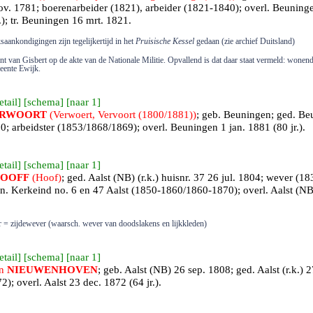
nov. 1781; boerenarbeider (1821), arbeider (1821-1840); overl.
Beuning
); tr.
Beuningen
16 mrt. 1821.
saankondigingen zijn tegelijkertijd in het
Pruisische Kessel
gedaan (zie archief Duitsland)
t van Gisbert op de akte van de Nationale Militie. Opvallend is dat daar staat vermeld: wonend
eente Ewijk.
etail
] [
schema
] [
naar 1
]
RWOORT
(Verwoert, Vervoort (1800/1881))
; geb.
Beuningen
; ged.
Be
800; arbeidster (1853/1868/1869); overl.
Beuningen
1 jan. 1881 (80 jr.).
etail
] [
schema
] [
naar 1
]
OOFF
(Hoof)
; ged.
Aalst (NB)
(r.k.) huisnr. 37 26 jul. 1804; wever (
n. Kerkeind no. 6 en 47 Aalst (1850-1860/1860-1870); overl.
Aalst (NB
r = zijdewever (waarsch. wever van doodslakens en lijkkleden)
etail
] [
schema
] [
naar 1
]
en
NIEUWENHOVEN
; geb.
Aalst (NB)
26 sep. 1808; ged.
Aalst
(r.k.) 2
2); overl.
Aalst
23 dec. 1872 (64 jr.).