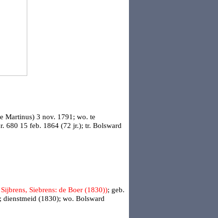
ge Martinus) 3 nov. 1791; wo. te
r. 680
15 feb. 1864 (72 jr.); tr.
Bolsward
 Sijbrens, Siebrens: de Boer (1830))
; geb.
4; dienstmeid (1830); wo. Bolsward