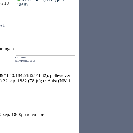
en
18
e in
uningen
»» Kessel
(J. Kuyper, 1866)
1839/1840/1842/1865/1882), pellewever
)
22 sep. 1882 (78 jr.); tr.
Aalst (NB)
1
7 sep. 1808; particuliere