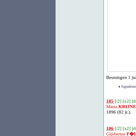
Beuningen
1 jun
♦ Signaleme
105
[
/2
] [
x2
] [
d
Maria
KRIJN
1896 (82 jr.).
106
[
/2
] [
x2
] [
d
Gijsbertus
F�L