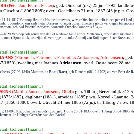
etail
] [
schema
] [
naar 1
]
ERS
(Peter Jan, Pierre, Peeter)
; ged.
Oirschot
(r.k.) 25 jul. 1793; landb
n Oirschot (1806/1808); overl.
Oostelbeers
21 mrt. 1837 (43 jr.); tr.
Oos
: 11-11-1817 Verkoop Hendrik Hoppenbrouwers, wever Oirschot de helft in een perceel land,ge
onder Spoordonk, een zijde Peter Bressers, d`ander Johan Smetsers no ux verkregen bij success
ouwman, gehuwd Peternel Adriaans, wonende Oirschot koopprijs f 34,--
-7-1829 Verkoop Allegonda van de Pol weduwe Jan Andries Matteeuws, arbeidster Oirschot E
n,, onder Spoordonk, een zijde de verkrijger, d`ander Antonij van Roij koper; Peter Bressers,
etail
] [
schema
] [
naar 1
]
IAANS
(Pitronella, Petronella, Petronille; Adriaansen, Adriaensen)
; ged
7/1850), tweeling met Joannes
Adriaensen
; overl.
Oostelbeers
28 mei 1
delbeers (27-06-1840) Martinus
de Raat (Raet)
, geb.Dintelre (08-12-1792) zn. van Peter
de R
etail
] [
schema
] [
naar 1
]
SENS
(Martin; Jansen, Janssens, 1844)
; geb.
Tilburg
Beezemdijk 313 5 
(1873/1882), dagloner (1881), arbeider (1885); wn. Korvel - Laar no.
17 (1860-1880); overl.
Utrecht
24 mei 1885 (72 jr.); tr.
Tilburg
7 nov. 1
lburg 13-09-1882, Johanna van de(r)
Loo
; geb. Goirle 28-01-1833, overl. Tilburg 03-04-1896, d
ohanna tr. 1e Heiliger Gerardus van den
Brekel
.
etail
] [
schema
] [
naar 1
]