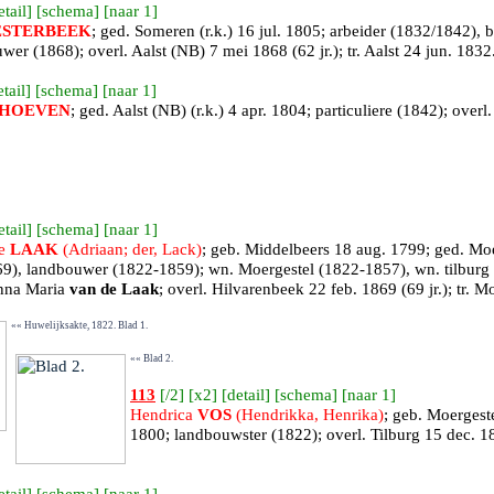
etail
] [
schema
] [
naar 1
]
ESTERBEEK
; ged.
Someren
(r.k.) 16 jul. 1805; arbeider (1832/1842)
uwer (1868); overl.
Aalst (NB)
7 mei 1868 (62 jr.); tr.
Aalst
24 jun. 1832
etail
] [
schema
] [
naar 1
]
HOEVEN
; ged.
Aalst (NB)
(r.k.) 4 apr. 1804; particuliere (1842); overl
etail
] [
schema
] [
naar 1
]
de
LAAK
(Adriaan; der, Lack)
; geb.
Middelbeers
18 aug. 1799; ged.
Moe
9), landbouwer (1822-1859); wn. Moergestel (1822-1857), wn. tilburg 
nna Maria
van de Laak
; overl.
Hilvarenbeek
22 feb. 1869 (69 jr.); tr.
Mo
«« Huwelijksakte, 1822. Blad 1.
«« Blad 2.
113
[
/2
] [
x2
] [
detail
] [
schema
] [
naar 1
]
Hendrica
VOS
(Hendrikka, Henrika)
; geb.
Moergest
1800; landbouwster (1822); overl.
Tilburg
15 dec. 18