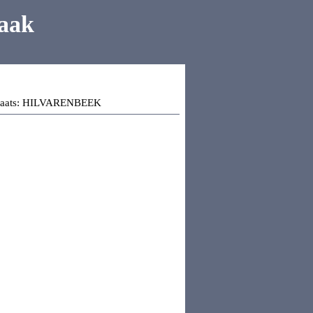
aak
aats:
HILVARENBEEK