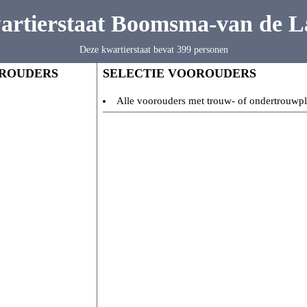
artierstaat Boomsma-van de L
Deze kwartierstaat bevat 399 personen
ROUDERS
SELECTIE VOOROUDERS
Alle voorouders met trouw- of ondertrouwpl