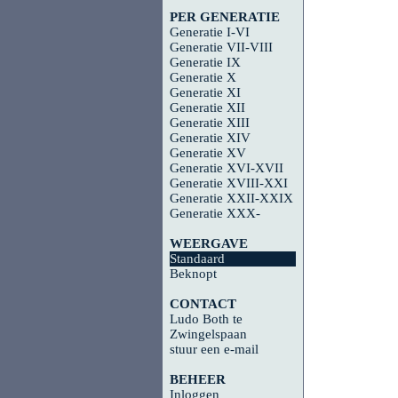
PER GENERATIE
Generatie I-VI
Generatie VII-VIII
Generatie IX
Generatie X
Generatie XI
Generatie XII
Generatie XIII
Generatie XIV
Generatie XV
Generatie XVI-XVII
Generatie XVIII-XXI
Generatie XXII-XXIX
Generatie XXX-
WEERGAVE
Standaard
Beknopt
CONTACT
Ludo Both te
Zwingelspaan
stuur een e-mail
BEHEER
Inloggen