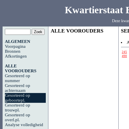
Kwartierstaat
Deze kwar
ALLE VOOROUDERS
SE
ALGEMEEN
A
Voorpagina
Bronnen
245
Afkortingen
490
ALLE
VOOROUDERS
Gesorteerd op
nummer
Gesorteerd op
achternaam
Gesorteerd op
geboortepl.
Gesorteerd op
trouwpl.
Gesorteerd op
overl.pl.
Analyse volledigheid