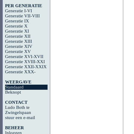
PER GENERATIE
Generatie I-VI
Generatie VII-VIII
Generatie IX
Generatie X
Generatie XI
Generatie XII
Generatie XIII
Generatie XIV
Generatie XV
Generatie XVI-XVII
Generatie XVIII-XXI
Generatie XXII-XXIX
Generatie XXX-
WEERGAVE
Standaard
Beknopt
CONTACT
Ludo Both te
Zwingelspaan
stuur een e-mail
BEHEER
Inloggen