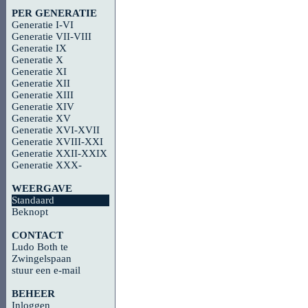
PER GENERATIE
Generatie I-VI
Generatie VII-VIII
Generatie IX
Generatie X
Generatie XI
Generatie XII
Generatie XIII
Generatie XIV
Generatie XV
Generatie XVI-XVII
Generatie XVIII-XXI
Generatie XXII-XXIX
Generatie XXX-
WEERGAVE
Standaard
Beknopt
CONTACT
Ludo Both te
Zwingelspaan
stuur een e-mail
BEHEER
Inloggen