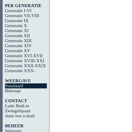
PER GENERATIE
Generatie I-VI
Generatie VII-VIII
Generatie IX
Generatie X
Generatie XI
Generatie XII
Generatie XIII
Generatie XIV
Generatie XV
Generatie XVI-XVII
Generatie XVIII-XXI
Generatie XXII-XXIX
Generatie XXX-
WEERGAVE
Standaard
Beknopt
CONTACT
Ludo Both te
Zwingelspaan
stuur een e-mail
BEHEER
Inloggen