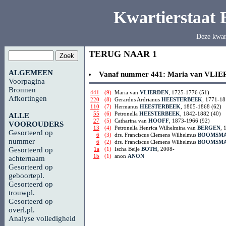
Kwartierstaat
Deze kwar
TERUG NAAR 1
ALGEMEEN
Vanaf nummer 441:
Maria van
VLIE
Voorpagina
Bronnen
441
(9)
Maria van
VLIERDEN
, 1725-1776 (51)
Afkortingen
220
(8)
Gerardus Ardrianus
HEESTERBEEK
, 1771-18
110
(7)
Hermanus
HEESTERBEEK
, 1805-1868 (62)
55
(6)
Petronella
HEESTERBEEK
, 1842-1882 (40)
ALLE
27
(5)
Catharina van
HOOFF
, 1873-1966 (92)
VOOROUDERS
13
(4)
Petronella Henrica Wilhelmina van
BERGEN
, 
Gesorteerd op
6
(3)
drs. Franciscus Clemens Wilhelmus
BOOMSM
nummer
6
(2)
drs. Franciscus Clemens Wilhelmus
BOOMSM
1a
(1)
Ischa Beije
BOTH
, 2008-
Gesorteerd op
1b
(1)
anon
ANON
achternaam
Gesorteerd op
geboortepl.
Gesorteerd op
trouwpl.
Gesorteerd op
overl.pl.
Analyse volledigheid