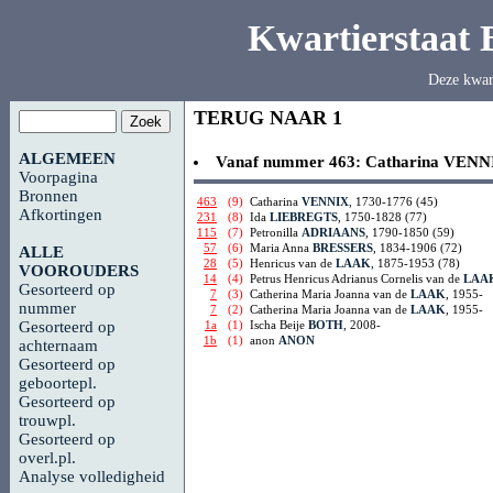
Kwartierstaat
Deze kwar
TERUG NAAR 1
ALGEMEEN
Vanaf nummer 463:
Catharina
VENN
Voorpagina
Bronnen
463
(9)
Catharina
VENNIX
, 1730-1776 (45)
Afkortingen
231
(8)
Ida
LIEBREGTS
, 1750-1828 (77)
115
(7)
Petronilla
ADRIAANS
, 1790-1850 (59)
57
(6)
Maria Anna
BRESSERS
, 1834-1906 (72)
ALLE
28
(5)
Henricus van de
LAAK
, 1875-1953 (78)
VOOROUDERS
14
(4)
Petrus Henricus Adrianus Cornelis van de
LAA
Gesorteerd op
7
(3)
Catherina Maria Joanna van de
LAAK
, 1955-
nummer
7
(2)
Catherina Maria Joanna van de
LAAK
, 1955-
1a
(1)
Ischa Beije
BOTH
, 2008-
Gesorteerd op
1b
(1)
anon
ANON
achternaam
Gesorteerd op
geboortepl.
Gesorteerd op
trouwpl.
Gesorteerd op
overl.pl.
Analyse volledigheid