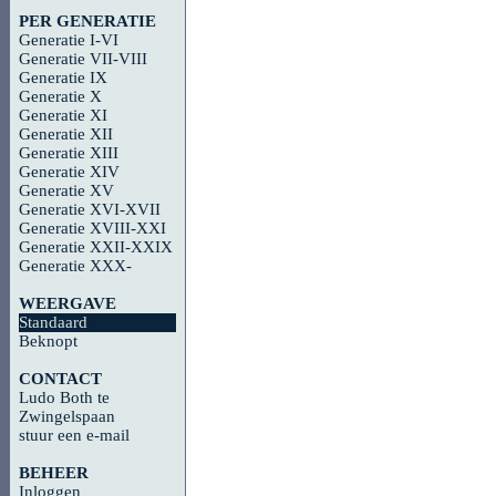
PER GENERATIE
Generatie I-VI
Generatie VII-VIII
Generatie IX
Generatie X
Generatie XI
Generatie XII
Generatie XIII
Generatie XIV
Generatie XV
Generatie XVI-XVII
Generatie XVIII-XXI
Generatie XXII-XXIX
Generatie XXX-
WEERGAVE
Standaard
Beknopt
CONTACT
Ludo Both te
Zwingelspaan
stuur een e-mail
BEHEER
Inloggen