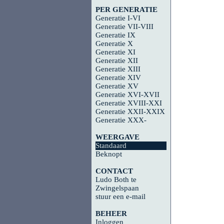
PER GENERATIE
Generatie I-VI
Generatie VII-VIII
Generatie IX
Generatie X
Generatie XI
Generatie XII
Generatie XIII
Generatie XIV
Generatie XV
Generatie XVI-XVII
Generatie XVIII-XXI
Generatie XXII-XXIX
Generatie XXX-
WEERGAVE
Standaard
Beknopt
CONTACT
Ludo Both te
Zwingelspaan
stuur een e-mail
BEHEER
Inloggen