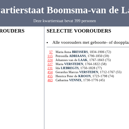
artierstaat Boomsma-van de L
Deze kwartierstaat bevat 399 personen
ROUDERS
SELECTIE VOOROUDERS
Alle voorouders met geboorte- of dooppla
57
Maria Anna
BRESSERS
, 1834-1906 (72)
115
Petronilla
ADRIAANS
, 1790-1850 (59)
224
Johannes van de
LAAK
, 1767-1843 (75)
227
Maria
VERSTEDEN
, 1764-1822 (58)
231
Ida
LIEBREGTS
, 1750-1828 (77)
454
Gerardus Marcus
VERSTEDEN
, 1712-1767 (55)
455
Henrica Peter de
KROON
, 1723-1798 (74)
463
Catharina
VENNIX
, 1730-1776 (45)