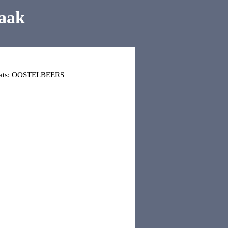
aak
ats:
OOSTELBEERS