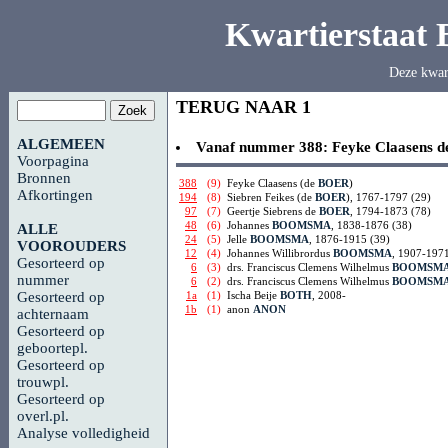
Kwartierstaat
Deze kwar
TERUG NAAR 1
ALGEMEEN
Vanaf nummer 388:
Feyke Claasens 
Voorpagina
Bronnen
388
(9)
Feyke Claasens (de
BOER
)
Afkortingen
194
(8)
Siebren Feikes (de
BOER
), 1767-1797 (29)
97
(7)
Geertje Siebrens de
BOER
, 1794-1873 (78)
48
(6)
Johannes
BOOMSMA
, 1838-1876 (38)
ALLE
24
(5)
Jelle
BOOMSMA
, 1876-1915 (39)
VOOROUDERS
12
(4)
Johannes Willibrordus
BOOMSMA
, 1907-1971
Gesorteerd op
6
(3)
drs. Franciscus Clemens Wilhelmus
BOOMSM
nummer
6
(2)
drs. Franciscus Clemens Wilhelmus
BOOMSM
1a
(1)
Ischa Beije
BOTH
, 2008-
Gesorteerd op
1b
(1)
anon
ANON
achternaam
Gesorteerd op
geboortepl.
Gesorteerd op
trouwpl.
Gesorteerd op
overl.pl.
Analyse volledigheid