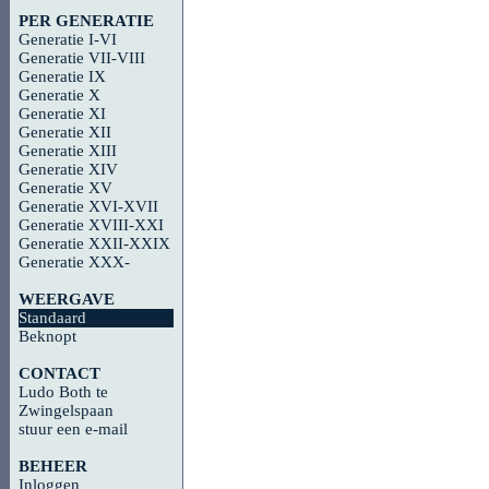
PER GENERATIE
Generatie I-VI
Generatie VII-VIII
Generatie IX
Generatie X
Generatie XI
Generatie XII
Generatie XIII
Generatie XIV
Generatie XV
Generatie XVI-XVII
Generatie XVIII-XXI
Generatie XXII-XXIX
Generatie XXX-
WEERGAVE
Standaard
Beknopt
CONTACT
Ludo Both te
Zwingelspaan
stuur een e-mail
BEHEER
Inloggen