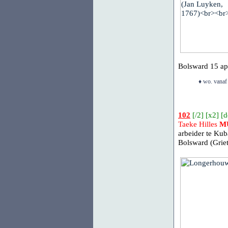
Bolsward
15 apr
♦ wo. vanaf
102
[
/2
] [
x2
] [
d
Taeke Hilles
M
arbeider te Ku
Bolsward (Grie