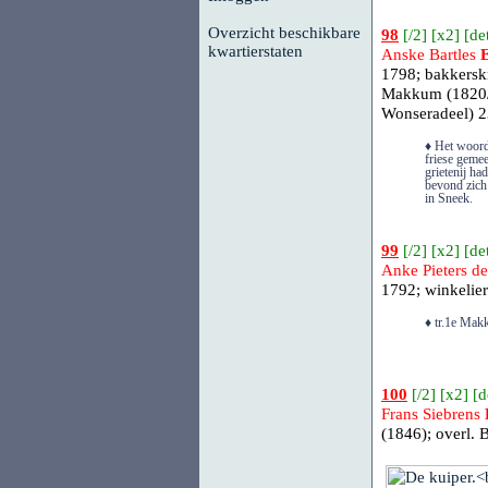
Overzicht beschikbare
98
[
/2
] [
x2
] [
det
kwartierstaten
Anske Bartles
1798; bakkerskn
Makkum (1820/
Wonseradeel)
23
♦ Het woord 
friese gemee
grietenij ha
bevond zich
in Sneek.
99
[
/2
] [
x2
] [
det
Anke Pieters d
1792; winkelie
♦ tr.1e Mak
100
[
/2
] [
x2
] [
d
Frans Siebrens
(1846); overl.
B