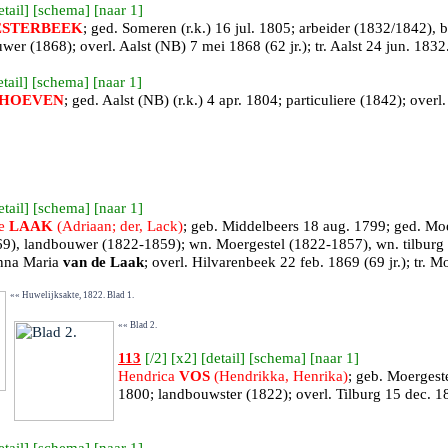
etail
] [
schema
] [
naar 1
]
ESTERBEEK
; ged.
Someren
(r.k.) 16 jul. 1805; arbeider (1832/1842)
uwer (1868); overl.
Aalst (NB)
7 mei 1868 (62 jr.); tr.
Aalst
24 jun. 1832
etail
] [
schema
] [
naar 1
]
HOEVEN
; ged.
Aalst (NB)
(r.k.) 4 apr. 1804; particuliere (1842); overl
etail
] [
schema
] [
naar 1
]
de
LAAK
(Adriaan; der, Lack)
; geb.
Middelbeers
18 aug. 1799; ged.
Moe
9), landbouwer (1822-1859); wn. Moergestel (1822-1857), wn. tilburg 
nna Maria
van de Laak
; overl.
Hilvarenbeek
22 feb. 1869 (69 jr.); tr.
Mo
«« Huwelijksakte, 1822. Blad 1.
«« Blad 2.
113
[
/2
] [
x2
] [
detail
] [
schema
] [
naar 1
]
Hendrica
VOS
(Hendrikka, Henrika)
; geb.
Moergest
1800; landbouwster (1822); overl.
Tilburg
15 dec. 18