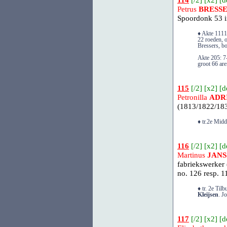
114
[
/2
] [
x2
] [
d
Petrus
BRESS
Spoordonk 53 i
♦ Akte 1111
22 roeden, 
Bressers, b
Akte 205: 7
groot 66 are
115
[
/2
] [
x2
] [
d
Petronilla
ADR
(1813/1822/183
♦ tr.2e Mid
116
[
/2
] [
x2
] [
d
Martinus
JANS
fabriekswerker 
no. 126 resp. 1
♦ tr. 2e Ti
Kleijsen
. J
117
[
/2
] [
x2
] [
d