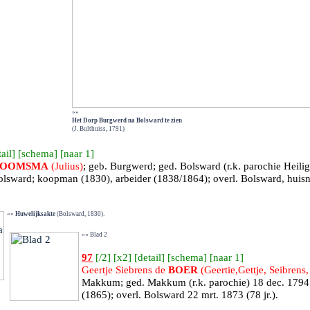
»»
Het Dorp Burgwerd na Bolsward te zien
(J. Bulthuiss, 1791)
ail
] [
schema
] [
naar 1
]
BOOMSMA
(Julius)
; geb.
Burgwerd
; ged.
Bolsward
(r.k. parochie Heili
lsward; koopman (1830), arbeider (1838/1864); overl.
Bolsward, huisn
««
Huwelijksakte
(Bolsward, 1830).
«« Blad 2
97
[
/2
] [
x2
] [
detail
] [
schema
] [
naar 1
]
Geertje Siebrens de
BOER
(Geertie,Gettje, Seibrens,
Makkum
; ged.
Makkum
(r.k. parochie) 18 dec. 179
(1865); overl.
Bolsward
22 mrt. 1873 (78 jr.).