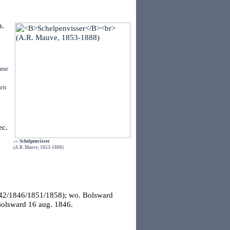
n.
name
ris
ec.
»»
Schelpenvisser
(A.R. Mauve, 1853-1888)
842/1846/1851/1858); wo. Bolsward
olsward
16 aug. 1846.