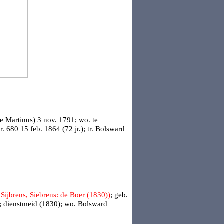
ge Martinus) 3 nov. 1791; wo. te
r. 680
15 feb. 1864 (72 jr.); tr.
Bolsward
 Sijbrens, Siebrens: de Boer (1830))
; geb.
4; dienstmeid (1830); wo. Bolsward