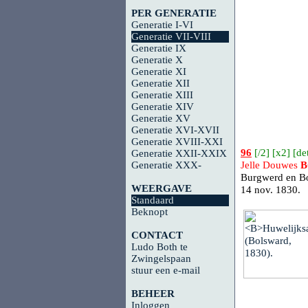
PER GENERATIE
Generatie I-VI
Generatie VII-VIII
Generatie IX
Generatie X
Generatie XI
Generatie XII
Generatie XIII
Generatie XIV
Generatie XV
Generatie XVI-XVII
Generatie XVIII-XXI
96
[
/2
] [
x2
] [
det
Generatie XXII-XXIX
Generatie XXX-
Jelle Douwes
Burgwerd en Bo
WEERGAVE
14 nov. 1830.
Standaard
Beknopt
CONTACT
Ludo Both te
Zwingelspaan
stuur een e-mail
BEHEER
Inloggen