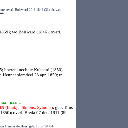
are, overl. Bolsward 20-4-1844 (31), dr. van
ma
(1869); wo Bolsward (1846); overl.
5; boerenknecht te Kubaard (1850),
r.
Hennaarderadeel
28 apr. 1850; tr.
ema
] [
naar 1
]
IN
(Baukje; Simons, Symons)
; geb.
Tirns
(1850); overl.
Breda
07 dec. 1911 (89
ieter Hannes
de Boer
; geb. Tirns (04-04-