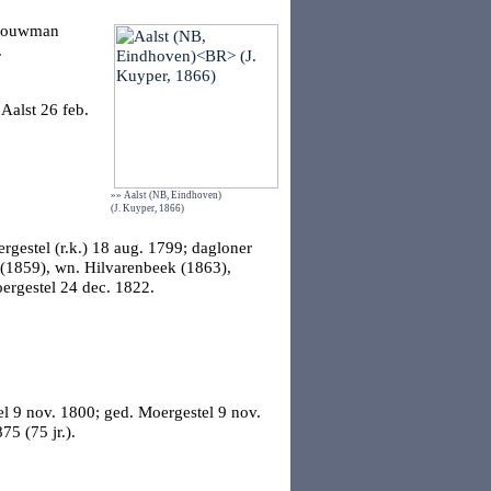
, bouwman
.
.
Aalst
26 feb.
»» Aalst (NB, Eindhoven)
(J. Kuyper, 1866)
rgestel
(r.k.) 18 aug. 1799; dagloner
(1859), wn. Hilvarenbeek (1863),
ergestel
24 dec. 1822.
el
9 nov. 1800; ged.
Moergestel
9 nov.
75 (75 jr.).