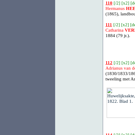
110
[
/2
] [
x2
] [
d
Hermanus
HE
(1865), landbo
111
[
/2
] [
x2
] [
d
Catharina
VER
1884 (79 jr.).
112
[
/2
] [
x2
] [
d
Adrianus van 
(1830/1833/186
tweeling met A