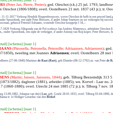
etail
] [
schema
] [
naar 1
]
ERS
(Peter Jan, Pierre, Peeter)
; ged.
Oirschot
(r.k.) 25 jul. 1793; landb
n Oirschot (1806/1808); overl.
Oostelbeers
21 mrt. 1837 (43 jr.); tr.
Oos
: 11-11-1817 Verkoop Hendrik Hoppenbrouwers, wever Oirschot de helft in een perceel land,ge
onder Spoordonk, een zijde Peter Bressers, d`ander Johan Smetsers no ux verkregen bij success
ouwman, gehuwd Peternel Adriaans, wonende Oirschot koopprijs f 34,--
-7-1829 Verkoop Allegonda van de Pol weduwe Jan Andries Matteeuws, arbeidster Oirschot E
n,, onder Spoordonk, een zijde de verkrijger, d`ander Antonij van Roij koper; Peter Bressers,
etail
] [
schema
] [
naar 1
]
IAANS
(Pitronella, Petronella, Petronille; Adriaansen, Adriaensen)
; ged
7/1850), tweeling met Joannes
Adriaensen
; overl.
Oostelbeers
28 mei 1
delbeers (27-06-1840) Martinus
de Raat (Raet)
, geb.Dintelre (08-12-1792) zn. van Peter
de R
etail
] [
schema
] [
naar 1
]
SENS
(Martin; Jansen, Janssens, 1844)
; geb.
Tilburg
Beezemdijk 313 5 
(1873/1882), dagloner (1881), arbeider (1885); wn. Korvel - Laar no.
17 (1860-1880); overl.
Utrecht
24 mei 1885 (72 jr.); tr.
Tilburg
7 nov. 1
lburg 13-09-1882, Johanna van de(r)
Loo
; geb. Goirle 28-01-1833, overl. Tilburg 03-04-1896, d
ohanna tr. 1e Heiliger Gerardus van den
Brekel
.
etail
] [
schema
] [
naar 1
]