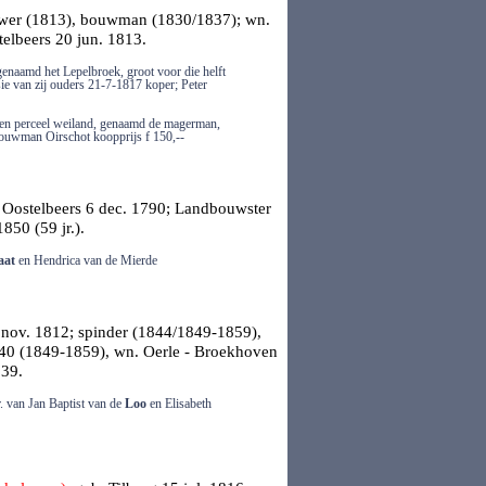
ouwer (1813), bouwman (1830/1837); wn.
telbeers
20 jun. 1813.
naamd het Lepelbroek, groot voor die helft
ie van zij ouders 21-7-1817 koper; Peter
en perceel weiland, genaamd de magerman,
 bouwman Oirschot koopprijs f 150,--
.
Oostelbeers
6 dec. 1790; Landbouwster
850 (59 jr.).
aat
en Hendrica van de Mierde
nov. 1812; spinder (1844/1849-1859),
 240 (1849-1859), wn. Oerle - Broekhoven
839.
r. van Jan Baptist van de
Loo
en Elisabeth