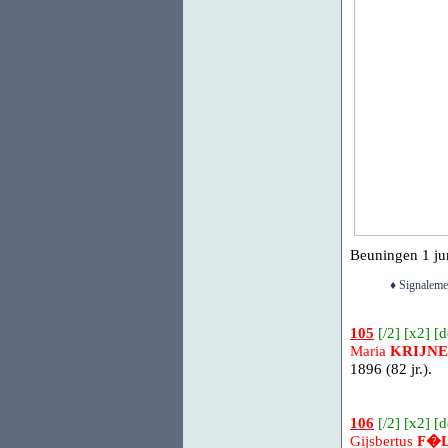
Beuningen
1 jun
♦ Signaleme
105
[
/2
] [
x2
] [
d
Maria
KRIJN
1896 (82 jr.).
106
[
/2
] [
x2
] [
d
Gijsbertus
F�L