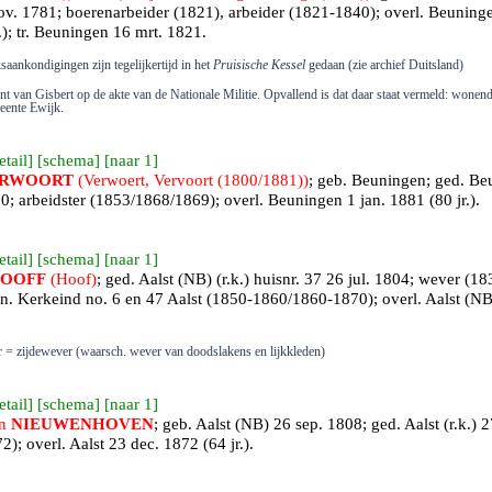
nov. 1781; boerenarbeider (1821), arbeider (1821-1840); overl.
Beuning
); tr.
Beuningen
16 mrt. 1821.
saankondigingen zijn tegelijkertijd in het
Pruisische Kessel
gedaan (zie archief Duitsland)
t van Gisbert op de akte van de Nationale Militie. Opvallend is dat daar staat vermeld: wonend
eente Ewijk.
etail
] [
schema
] [
naar 1
]
RWOORT
(Verwoert, Vervoort (1800/1881))
; geb.
Beuningen
; ged.
Be
800; arbeidster (1853/1868/1869); overl.
Beuningen
1 jan. 1881 (80 jr.).
etail
] [
schema
] [
naar 1
]
OOFF
(Hoof)
; ged.
Aalst (NB)
(r.k.) huisnr. 37 26 jul. 1804; wever (
n. Kerkeind no. 6 en 47 Aalst (1850-1860/1860-1870); overl.
Aalst (NB
r = zijdewever (waarsch. wever van doodslakens en lijkkleden)
etail
] [
schema
] [
naar 1
]
en
NIEUWENHOVEN
; geb.
Aalst (NB)
26 sep. 1808; ged.
Aalst
(r.k.) 2
2); overl.
Aalst
23 dec. 1872 (64 jr.).