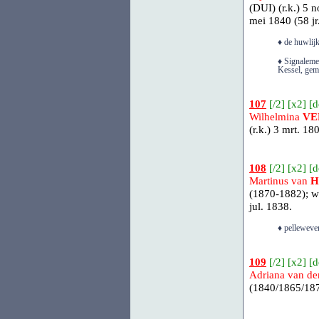
(DUI)
(r.k.) 5 
mei 1840 (58 jr.
♦ de huwlijk
♦ Signalemen
Kessel, gem
107
[
/2
] [
x2
] [
d
Wilhelmina
VE
(r.k.) 3 mrt. 1
108
[
/2
] [
x2
] [
d
Martinus van
H
(1870-1882); w
jul. 1838.
♦ pelleweve
109
[
/2
] [
x2
] [
d
Adriana van d
(1840/1865/187