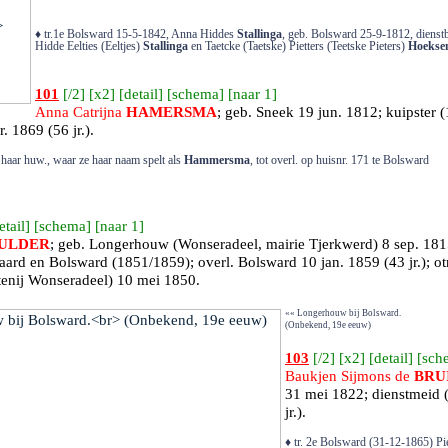
♦ tr.1e Bolsward 15-5-1842, Anna Hiddes
Stallinga
, geb. Bolsward 25-9-1812, dienstb
Hidde Eelties (Eeltjes)
Stallinga
en Taetcke (Taetske) Pietters (Teetske Pieters)
Hoekse
101
[
/2
] [
x2
] [
detail
] [
schema
] [
naar 1
]
Anna Catrijna
HAMERSMA
; geb.
Sneek
19 jun. 1812; kuipster 
. 1869 (56 jr.).
 haar huw., waar ze haar naam spelt als
Hammersma
, tot overl. op huisnr. 171 te Bolsward
etail
] [
schema
] [
naar 1
]
ULDER
; geb.
Longerhouw
(Wonseradeel, mairie Tjerkwerd) 8 sep. 181
baard en Bolsward (1851/1859); overl.
Bolsward
10 jan. 1859 (43 jr.); ot
tenij Wonseradeel)
10 mei 1850.
«« Longerhouw bij Bolsward.
(Onbekend, 19e eeuw)
103
[
/2
] [
x2
] [
detail
] [
sch
Baukjen Sijmons de
BRU
31 mei 1822; dienstmeid 
jr.).
♦ tr. 2e Bolsward (31-12-1865) P