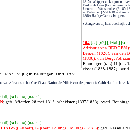
1815), schipper en koopman, over
Paulus
de Boer
(familienaam vader
Pieter tr.1e Wonseradeel (21-05-
2e Bolsward (22-11-1857) Grietj
1860) Haukje Gerrits
Kuipers
♦ Aangevers bij haar overl. zijn
Je
104
[
/2
] [
x2
] [
detail
] [
sch
Adrianus van
BERGEN
(
Bergen (1828), van den B
(1808), van Berg, Adriaan
Beuningen
(r.k.) 11 jun. 
visser (1838-1887); overl.
. 1887 (78 jr.); tr.
Beuningen
9 mrt. 1838.
nt van Adrianus in het
Certificaat Nationale Militie van de provincie Gelderland
in huw.akt
etail
] [
schema
] [
naar 1
]
EN
; geb.
Afferden
28 mei 1813; arbeidster (1837/1838); overl.
Beuninge
etail
] [
schema
] [
naar 1
]
LINGS
((Gisbert), Gijsbert, Follings, Tollings (1881))
; ged.
Kessel a/d 