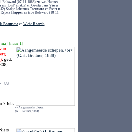
l. Bolsward (07-11-1888) zn. van Hannes
 als "
Bijl
" in akte) en Geertje Jans
Visser
.
1842) Saakje Johannes
Teernstra
en Pieter tr.
e Reyers
Flapper
en tr.3e Bolsward (18-11-
lle
Boomsma
en
Wiebe
Roorda
.
ema
] [
naar 1
]
van
erg
)
; ged.
1808;
e 1838
n
7 feb.
»» Aangemeerde schepen.
(G.H. Breitner, 1888)
Niers