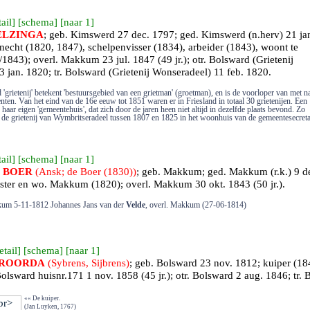
ail
] [
schema
] [
naar 1
]
ELZINGA
; geb.
Kimswerd
27 dec. 1797; ged.
Kimswerd
(n.herv) 21 ja
echt (1820, 1847), schelpenvisser (1834), arbeider (1843), woont te
1843); overl.
Makkum
23 jul. 1847 (49 jr.); otr.
Bolsward (Grietenij
 jan. 1820; tr.
Bolsward (Grietenij Wonseradeel)
11 feb. 1820.
'grietenij' betekent 'bestuursgebied van een grietman' (groetman), en is de voorloper van met 
nten. Van het eind van de 16e eeuw tot 1851 waren er in Friesland in totaal 30 grietenijen. Een
d haar eigen 'gemeentehuis', dat zich door de jaren heen niet altijd in dezelfde plaats bevond. Zo
 de grietenij van Wymbritseradeel tussen 1807 en 1825 in het woonhuis van de gemeentesecreta
ail
] [
schema
] [
naar 1
]
e
BOER
(Ansk; de Boer (1830))
; geb.
Makkum
; ged.
Makkum
(r.k.) 9 d
rster en wo. Makkum (1820); overl.
Makkum
30 okt. 1843 (50 jr.).
kum 5-11-1812 Johannes Jans van der
Velde
, overl. Makkum (27-06-1814)
etail
] [
schema
] [
naar 1
]
ROORDA
(Sybrens, Sijbrens)
; geb.
Bolsward
23 nov. 1812; kuiper (1
olsward
huisnr.171 1 nov. 1858 (45 jr.); otr.
Bolsward
2 aug. 1846; tr.
B
«« De kuiper.
(Jan Luyken, 1767)