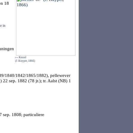
en
18
e in
uningen
»» Kessel
(J. Kuyper, 1866)
1839/1840/1842/1865/1882), pellewever
)
22 sep. 1882 (78 jr.); tr.
Aalst (NB)
1
7 sep. 1808; particuliere