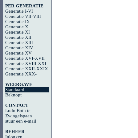
PER GENERATIE
Generatie I-VI
Generatie VII-VIII
Generatie IX
Generatie X
Generatie XI
Generatie XII
Generatie XIII
Generatie XIV
Generatie XV
Generatie XVI-XVII
Generatie XVIII-XXI
Generatie XXII-XXIX
Generatie XXX-
WEERGAVE
Standaard
Beknopt
CONTACT
Ludo Both te
Zwingelspaan
stuur een e-mail
BEHEER
Inloggen