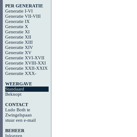
PER GENERATIE
Generatie I-VI
Generatie VII-VIII
Generatie IX
Generatie X
Generatie XI
Generatie XII
Generatie XIII
Generatie XIV
Generatie XV
Generatie XVI-XVII
Generatie XVIII-XXI
Generatie XXII-XXIX
Generatie XXX-
WEERGAVE
Standaard
Beknopt
CONTACT
Ludo Both te
Zwingelspaan
stuur een e-mail
BEHEER
Inloggen