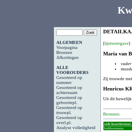
Kw
DETAILKA
ALGEMEEN
[
lijstweergave
]
Voorpagina
Bronnen
Maria van
Afkortingen
vader
ALLE
moede
VOOROUDERS
Gesorteerd op
Zij trouwde met
nummer
Gesorteerd op
Henricus
K
achternaam
Gesorteerd op
Uit dit huwelij
geboortepl.
Gesorteerd op
trouwpl.
Bronnen:
Gesorteerd op
overl.pl.
code kwartierstaat
Analyse volledigheid
bothboomsma