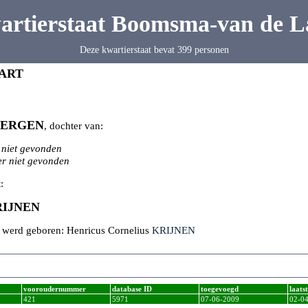
artierstaat Boomsma-van de L
Deze kwartierstaat bevat 399 personen
ART
BERGEN
, dochter van:
 niet gevonden
r niet gevonden
:
RIJNEN
k werd geboren: Henricus Cornelius
KRIJNEN
vooroudernummer
database ID
toegevoegd
laats
421
5971
07-06-2009
02-0