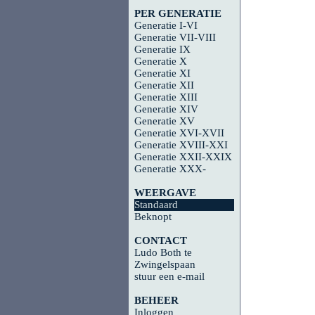
PER GENERATIE
Generatie I-VI
Generatie VII-VIII
Generatie IX
Generatie X
Generatie XI
Generatie XII
Generatie XIII
Generatie XIV
Generatie XV
Generatie XVI-XVII
Generatie XVIII-XXI
Generatie XXII-XXIX
Generatie XXX-
WEERGAVE
Standaard
Beknopt
CONTACT
Ludo Both te
Zwingelspaan
stuur een e-mail
BEHEER
Inloggen