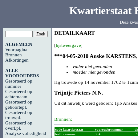
Kwartierstaat
Deze kwar
DETAILKAART
ALGEMEEN
[
lijstweergave
]
Voorpagina
Bronnen
***04-05-2010 Anske
KARSTENS
,
Afkortingen
vader niet gevonden
ALLE
moeder niet gevonden
VOOROUDERS
Gesorteerd op
Hij trouwde op 14 november 1762 te Tzum
nummer
Gesorteerd op
Trijntje Pieters
N.N.
achternaam
Gesorteerd op
Uit dit huwelijk werd geboren: Tjib Anske
geboortepl.
Gesorteerd op
trouwpl.
Bronnen:
Gesorteerd op
overl.pl.
code kwartierstaat
vooroudernummer
da
Analyse volledigheid
bothboomsma
394
5