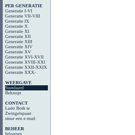
PER GENERATIE
Generatie I-VI
Generatie VII-VIII
Generatie IX
Generatie X
Generatie XI
Generatie XII
Generatie XIII
Generatie XIV
Generatie XV
Generatie XVI-XVII
Generatie XVIII-XXI
Generatie XXII-XXIX
Generatie XXX-
WEERGAVE
Standaard
Beknopt
CONTACT
Ludo Both te
Zwingelspaan
stuur een e-mail
BEHEER
Inloggen