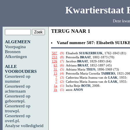
Kwartierstaat
Deze kwar
TERUG NAAR 1
ALGEMEEN
Vanaf nummer 507:
Elisabeth
SUIJK
Voorpagina
Bronnen
507
(9)
Elisabeth
SUIJKERBUIJK
, 1762-1843 (81)
Afkortingen
253
(8)
Petronella
BRAAT
, 1802-1873 (70)
126
(7)
Jacobus
BRAAT
, 1829-1893 (64)
63
(6)
Adriana
BRAAT
, 1852-1897 (45)
ALLE
31
(5)
Adriana Maria
THIJS
, 1896-1969 (73)
VOOROUDERS
15
(4)
Petronella Maria Cornelia
TABBERS
, 1921-200
Gesorteerd op
7
(3)
Catherina Maria Joanna van de
LAAK
, 1955-
nummer
7
(2)
Catherina Maria Joanna van de
LAAK
, 1955-
1a
(1)
Ischa Beije
BOTH
, 2008-
Gesorteerd op
1b
(1)
anon
ANON
achternaam
Gesorteerd op
geboortepl.
Gesorteerd op
trouwpl.
Gesorteerd op
overl.pl.
Analyse volledigheid