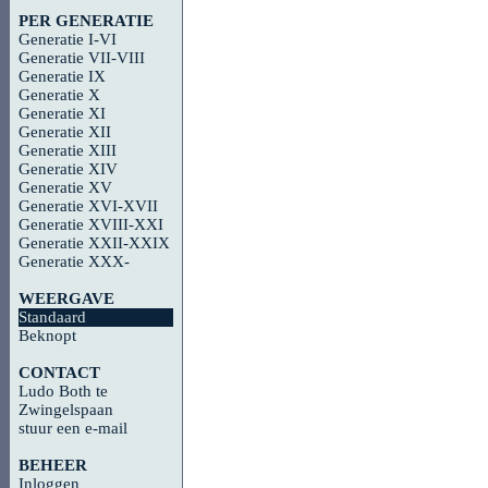
PER GENERATIE
Generatie I-VI
Generatie VII-VIII
Generatie IX
Generatie X
Generatie XI
Generatie XII
Generatie XIII
Generatie XIV
Generatie XV
Generatie XVI-XVII
Generatie XVIII-XXI
Generatie XXII-XXIX
Generatie XXX-
WEERGAVE
Standaard
Beknopt
CONTACT
Ludo Both te
Zwingelspaan
stuur een e-mail
BEHEER
Inloggen