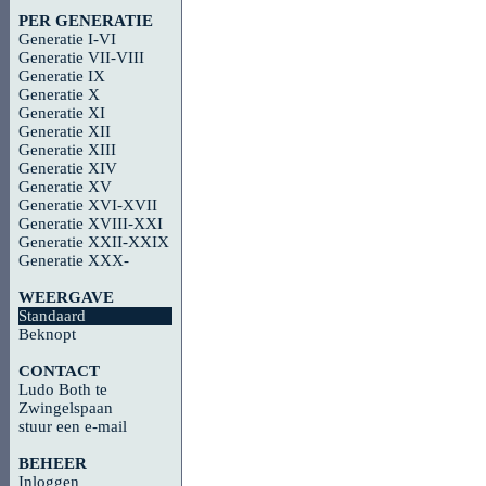
PER GENERATIE
Generatie I-VI
Generatie VII-VIII
Generatie IX
Generatie X
Generatie XI
Generatie XII
Generatie XIII
Generatie XIV
Generatie XV
Generatie XVI-XVII
Generatie XVIII-XXI
Generatie XXII-XXIX
Generatie XXX-
WEERGAVE
Standaard
Beknopt
CONTACT
Ludo Both te
Zwingelspaan
stuur een e-mail
BEHEER
Inloggen