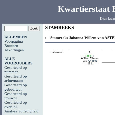
Kwartierstaat
Deze kwar
STAMREEKS
ALGEMEEN
Stamreeks
Johanna Willem van
ASTE
Voorpagina
Bronnen
Afkortingen
onbekend
X
[886]
||
Willem Wouter
ALLE
van
ASTEN
VOOROUDERS
- 1811
Gesorteerd op
nummer
Gesorteerd op
achternaam
Gesorteerd op
geboortepl.
Gesorteerd op
trouwpl.
Gesorteerd op
overl.pl.
Analyse volledigheid