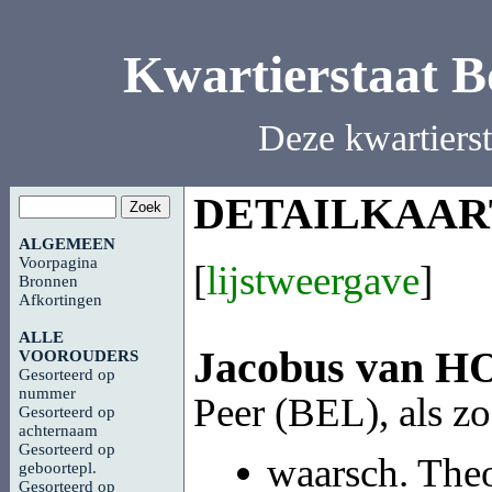
Kwartierstaat 
Deze kwartiers
DETAILKAAR
ALGEMEEN
Voorpagina
[
lijstweergave
]
Bronnen
Afkortingen
ALLE
Jacobus van
H
VOOROUDERS
Gesorteerd op
nummer
Peer (BEL), als z
Gesorteerd op
achternaam
Gesorteerd op
waarsch. The
geboortepl.
Gesorteerd op