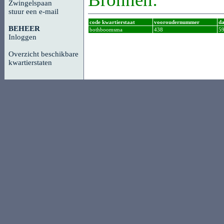
Zwingelspaan
stuur een e-mail
code kwartierstaat
vooroudernummer
da
BEHEER
bothboomsma
438
5
Inloggen
Overzicht beschikbare
kwartierstaten