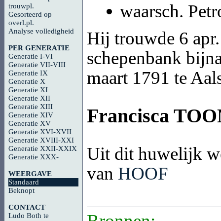
waarsch. Petr
trouwpl.
Gesorteerd op
overl.pl.
Analyse volledigheid
Hij trouwde 6 apr.
PER GENERATIE
schepenbank bijna 
Generatie I-VI
Generatie VII-VIII
maart 1791 te Aal
Generatie IX
Generatie X
Generatie XI
Generatie XII
Generatie XIII
Francisca
TOO
Generatie XIV
Generatie XV
Generatie XVI-XVII
Generatie XVIII-XXI
Uit dit huwelijk w
Generatie XXII-XXIX
Generatie XXX-
van
HOOF
WEERGAVE
Standaard
Beknopt
CONTACT
Bronnen:
Ludo Both te