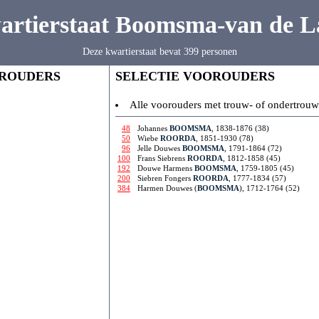
artierstaat Boomsma-van de L
Deze kwartierstaat bevat 399 personen
ROUDERS
SELECTIE VOOROUDERS
Alle voorouders met trouw- of ondertrouw
48
Johannes
BOOMSMA
, 1838-1876 (38)
50
Wiebe
ROORDA
, 1851-1930 (78)
96
Jelle Douwes
BOOMSMA
, 1791-1864 (72)
100
Frans Siebrens
ROORDA
, 1812-1858 (45)
192
Douwe Harmens
BOOMSMA
, 1759-1805 (45)
200
Siebren Fongers
ROORDA
, 1777-1834 (57)
384
Harmen Douwes (
BOOMSMA
), 1712-1764 (52)