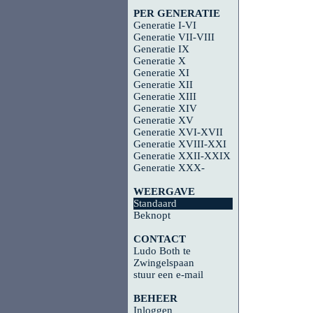
PER GENERATIE
Generatie I-VI
Generatie VII-VIII
Generatie IX
Generatie X
Generatie XI
Generatie XII
Generatie XIII
Generatie XIV
Generatie XV
Generatie XVI-XVII
Generatie XVIII-XXI
Generatie XXII-XXIX
Generatie XXX-
WEERGAVE
Standaard
Beknopt
CONTACT
Ludo Both te
Zwingelspaan
stuur een e-mail
BEHEER
Inloggen