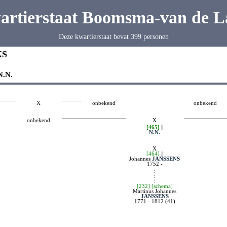
artierstaat Boomsma-van de L
Deze kwartierstaat bevat 399 personen
KS
N.N.
X
onbekend
onbekend
onbekend
X
[465]
||
N.N.
X
[464]
||
Johannes
JANSSENS
1752 -
:
:
:
[232]
[schema]
Martinus Johannes
JANSSENS
1771 - 1812 (41)