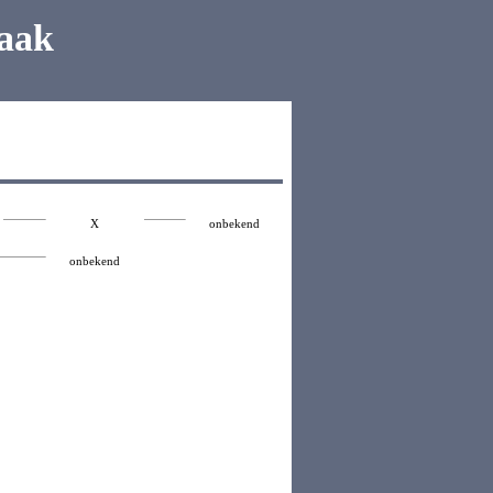
aak
X
onbekend
onbekend