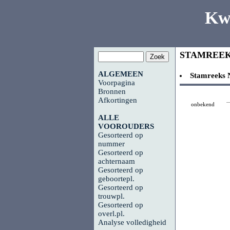
Kw
STAMREE
ALGEMEEN
Stamreeks
Voorpagina
Bronnen
Afkortingen
onbekend
ALLE
VOOROUDERS
Gesorteerd op
nummer
Gesorteerd op
achternaam
Gesorteerd op
geboortepl.
Gesorteerd op
trouwpl.
Gesorteerd op
overl.pl.
Analyse volledigheid