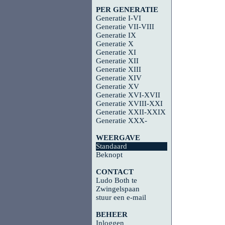
PER GENERATIE
Generatie I-VI
Generatie VII-VIII
Generatie IX
Generatie X
Generatie XI
Generatie XII
Generatie XIII
Generatie XIV
Generatie XV
Generatie XVI-XVII
Generatie XVIII-XXI
Generatie XXII-XXIX
Generatie XXX-
WEERGAVE
Standaard
Beknopt
CONTACT
Ludo Both te
Zwingelspaan
stuur een e-mail
BEHEER
Inloggen