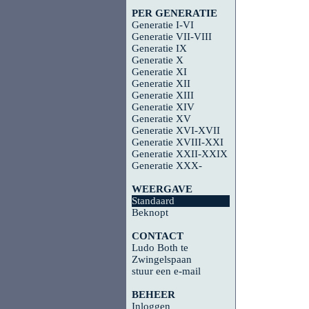
PER GENERATIE
Generatie I-VI
Generatie VII-VIII
Generatie IX
Generatie X
Generatie XI
Generatie XII
Generatie XIII
Generatie XIV
Generatie XV
Generatie XVI-XVII
Generatie XVIII-XXI
Generatie XXII-XXIX
Generatie XXX-
WEERGAVE
Standaard
Beknopt
CONTACT
Ludo Both te
Zwingelspaan
stuur een e-mail
BEHEER
Inloggen