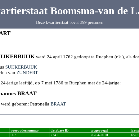
artierstaat Boomsma-van de L
Deze kwartierstaat bevat 399 personen
ART
UIJKERBUIJK
werd 24 april 1762 gedoopt te Rucphen (r.k.), als do
nus
SUIJKERBUIJK
rina van
ZUNDERT
 24-jarige leeftijd, op 7 mei 1786 te Rucphen met de 24-jarige:
ohannes
BRAAT
k werd geboren: Petronella
BRAAT
vooroudernummer
database ID
toegevoegd
laats
507
7741
20-04-2010
18-0