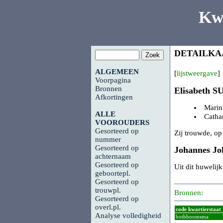
Kw
DETAILKA
ALGEMEEN
[
lijstweergave
]
Voorpagina
Bronnen
Elisabeth
S
Afkortingen
Mari
ALLE
Catha
VOOROUDERS
Gesorteerd op
Zij trouwde, op
nummer
Gesorteerd op
Johannes J
achternaam
Gesorteerd op
Uit dit huwelij
geboortepl.
Gesorteerd op
trouwpl.
Bronnen:
Gesorteerd op
overl.pl.
code kwartierstaat
Analyse volledigheid
bothboomsma