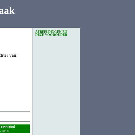
aak
AFBEELDINGEN BIJ
DEZE VOOROUDER
chter van:
t gewijzigd
5-2010