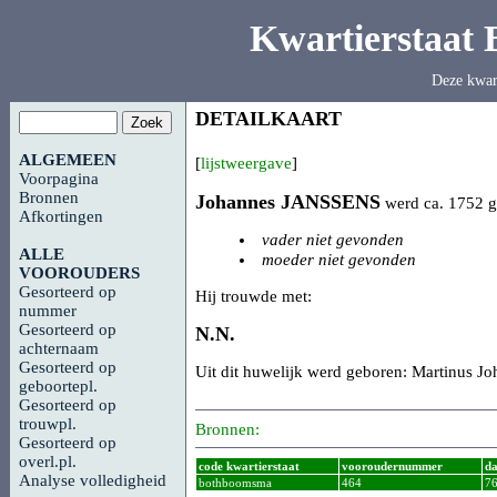
Kwartierstaat
Deze kwar
DETAILKAART
ALGEMEEN
[
lijstweergave
]
Voorpagina
Bronnen
Johannes
JANSSENS
werd ca. 1752 g
Afkortingen
vader niet gevonden
ALLE
moeder niet gevonden
VOOROUDERS
Gesorteerd op
Hij trouwde met:
nummer
Gesorteerd op
N.N.
achternaam
Gesorteerd op
Uit dit huwelijk werd geboren: Martinus J
geboortepl.
Gesorteerd op
trouwpl.
Bronnen:
Gesorteerd op
overl.pl.
code kwartierstaat
vooroudernummer
da
Analyse volledigheid
bothboomsma
464
7