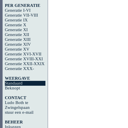
PER GENERATIE
Generatie I-VI
Generatie VII-VIII
Generatie IX
Generatie X
Generatie XI
Generatie XII
Generatie XIII
Generatie XIV
Generatie XV
Generatie XVI-XVII
Generatie XVIII-XXI
Generatie XXII-XXIX
Generatie XXX-
WEERGAVE
Standaard
Beknopt
CONTACT
Ludo Both te
Zwingelspaan
stuur een e-mail
BEHEER
Inloggen