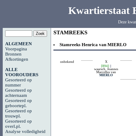
Kwartierstaat
Deze kwar
STAMREEKS
ALGEMEEN
Stamreeks
Henrica van
MIERLO
Voorpagina
Bronnen
Afkortingen
onbekend
X
[894]
||
waarsch. Joannes
ALLE
Marcellus van
VOOROUDERS
MIERLO
Gesorteerd op
nummer
Gesorteerd op
achternaam
Gesorteerd op
geboortepl.
Gesorteerd op
trouwpl.
Gesorteerd op
overl.pl.
Analyse volledigheid