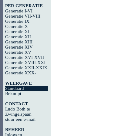
PER GENERATIE
Generatie I-VI
Generatie VII-VIII
Generatie IX
Generatie X
Generatie XI
Generatie XII
Generatie XIII
Generatie XIV
Generatie XV
Generatie XVI-XVII
Generatie XVIII-XXI
Generatie XXII-XXIX
Generatie XXX-
WEERGAVE
Standaard
Beknopt
CONTACT
Ludo Both te
Zwingelspaan
stuur een e-mail
BEHEER
Inloggen