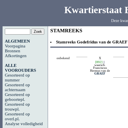
Kwartierstaat
Deze kwar
STAMREEKS
ALGEMEEN
Stamreeks
Godefridus van de
GRAEF
Voorpagina
Bronnen
Afkortingen
onbekend
X
[892]
||
waarsch.
ALLE
Franciscus
VOOROUDERS
Hermus van de
GRAEF
Gesorteerd op
nummer
Gesorteerd op
achternaam
Gesorteerd op
geboortepl.
Gesorteerd op
trouwpl.
Gesorteerd op
overl.pl.
Analyse volledigheid