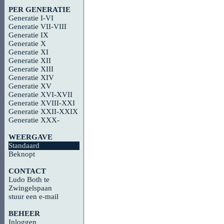
PER GENERATIE
Generatie I-VI
Generatie VII-VIII
Generatie IX
Generatie X
Generatie XI
Generatie XII
Generatie XIII
Generatie XIV
Generatie XV
Generatie XVI-XVII
Generatie XVIII-XXI
Generatie XXII-XXIX
Generatie XXX-
WEERGAVE
Standaard
Beknopt
CONTACT
Ludo Both te
Zwingelspaan
stuur een e-mail
BEHEER
Inloggen