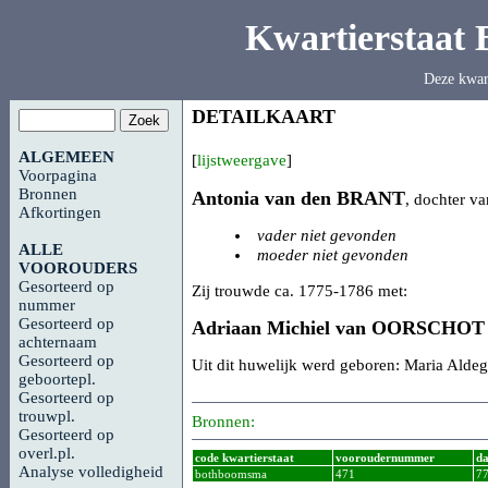
Kwartierstaat
Deze kwar
DETAILKAART
ALGEMEEN
[
lijstweergave
]
Voorpagina
Bronnen
Antonia van den
BRANT
, dochter va
Afkortingen
vader niet gevonden
ALLE
moeder niet gevonden
VOOROUDERS
Gesorteerd op
Zij trouwde ca. 1775-1786 met:
nummer
Gesorteerd op
Adriaan Michiel van
OORSCHOT
achternaam
Gesorteerd op
Uit dit huwelijk werd geboren: Maria Ald
geboortepl.
Gesorteerd op
trouwpl.
Bronnen:
Gesorteerd op
overl.pl.
code kwartierstaat
vooroudernummer
da
Analyse volledigheid
bothboomsma
471
7