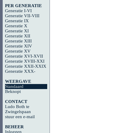
PER GENERATIE
Generatie I-VI
Generatie VII-VIII
Generatie IX
Generatie X
Generatie XI
Generatie XII
Generatie XIII
Generatie XIV
Generatie XV
Generatie XVI-XVII
Generatie XVIII-XXI
Generatie XXII-XXIX
Generatie XXX-
WEERGAVE
Standaard
Beknopt
CONTACT
Ludo Both te
Zwingelspaan
stuur een e-mail
BEHEER
Inloggen