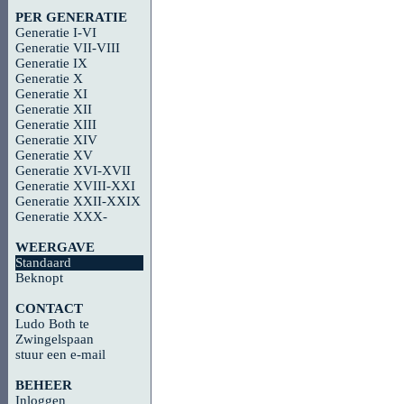
PER GENERATIE
Generatie I-VI
Generatie VII-VIII
Generatie IX
Generatie X
Generatie XI
Generatie XII
Generatie XIII
Generatie XIV
Generatie XV
Generatie XVI-XVII
Generatie XVIII-XXI
Generatie XXII-XXIX
Generatie XXX-
WEERGAVE
Standaard
Beknopt
CONTACT
Ludo Both te
Zwingelspaan
stuur een e-mail
BEHEER
Inloggen