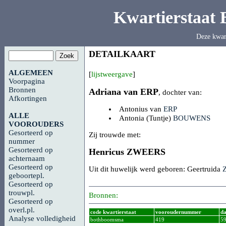
Kwartierstaat
Deze kwar
DETAILKAART
ALGEMEEN
[
lijstweergave
]
Voorpagina
Bronnen
Adriana van
ERP
, dochter van:
Afkortingen
Antonius van
ERP
ALLE
Antonia (Tuntje)
BOUWENS
VOOROUDERS
Gesorteerd op
Zij trouwde met:
nummer
Gesorteerd op
Henricus
ZWEERS
achternaam
Gesorteerd op
Uit dit huwelijk werd geboren: Geertruida
geboortepl.
Gesorteerd op
trouwpl.
Bronnen:
Gesorteerd op
overl.pl.
code kwartierstaat
vooroudernummer
da
Analyse volledigheid
bothboomsma
419
5