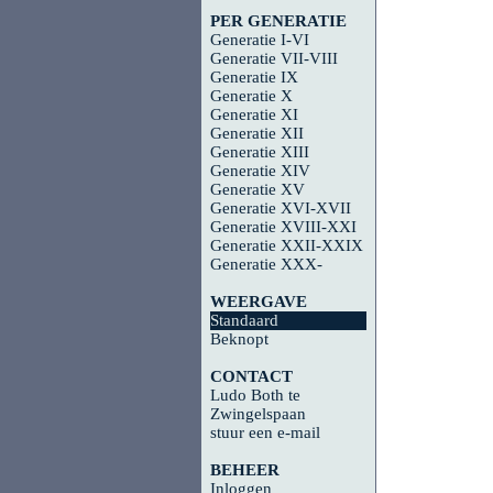
PER GENERATIE
Generatie I-VI
Generatie VII-VIII
Generatie IX
Generatie X
Generatie XI
Generatie XII
Generatie XIII
Generatie XIV
Generatie XV
Generatie XVI-XVII
Generatie XVIII-XXI
Generatie XXII-XXIX
Generatie XXX-
WEERGAVE
Standaard
Beknopt
CONTACT
Ludo Both te
Zwingelspaan
stuur een e-mail
BEHEER
Inloggen