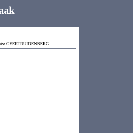
aak
ats:
GEERTRUIDENBERG