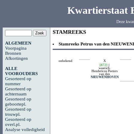
Kwartierstaat
Deze kwar
STAMREEKS
ALGEMEEN
Stamreeks
Petrus van den
NIEUWEN
Voorpagina
Bronnen
Afkortingen
onbekend
X
[872]
||
waarsch.
ALLE
Hendericus Peeters
VOOROUDERS
van den
NIEUWENHOVEN
Gesorteerd op
nummer
Gesorteerd op
achternaam
Gesorteerd op
geboortepl.
Gesorteerd op
trouwpl.
Gesorteerd op
overl.pl.
Analyse volledigheid