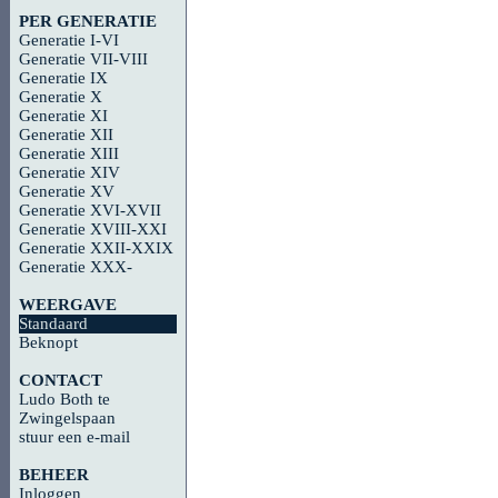
PER GENERATIE
Generatie I-VI
Generatie VII-VIII
Generatie IX
Generatie X
Generatie XI
Generatie XII
Generatie XIII
Generatie XIV
Generatie XV
Generatie XVI-XVII
Generatie XVIII-XXI
Generatie XXII-XXIX
Generatie XXX-
WEERGAVE
Standaard
Beknopt
CONTACT
Ludo Both te
Zwingelspaan
stuur een e-mail
BEHEER
Inloggen