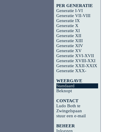
PER GENERATIE
Generatie I-VI
Generatie VII-VIII
Generatie IX
Generatie X
Generatie XI
Generatie XII
Generatie XIII
Generatie XIV
Generatie XV
Generatie XVI-XVII
Generatie XVIII-XXI
Generatie XXII-XXIX
Generatie XXX-
WEERGAVE
Standaard
Beknopt
CONTACT
Ludo Both te
Zwingelspaan
stuur een e-mail
BEHEER
Inloggen