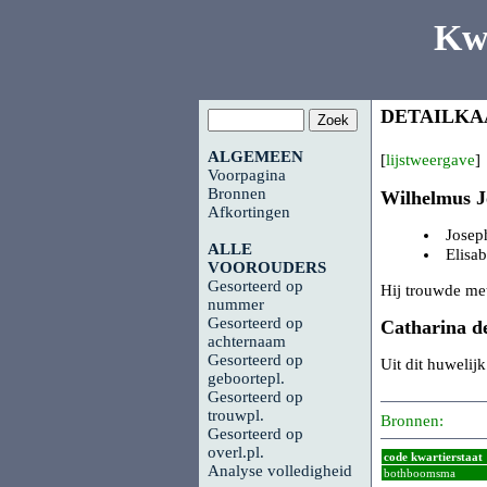
Kw
DETAILKA
ALGEMEEN
[
lijstweergave
]
Voorpagina
Bronnen
Wilhelmus 
Afkortingen
Jose
ALLE
Elisa
VOOROUDERS
Gesorteerd op
Hij trouwde me
nummer
Gesorteerd op
Catharina 
achternaam
Gesorteerd op
Uit dit huwelij
geboortepl.
Gesorteerd op
trouwpl.
Bronnen:
Gesorteerd op
overl.pl.
code kwartierstaat
Analyse volledigheid
bothboomsma