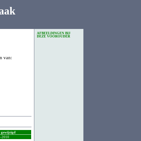
aak
AFBEELDINGEN BIJ
DEZE VOOROUDER
n van:
t gewijzigd
5-2010