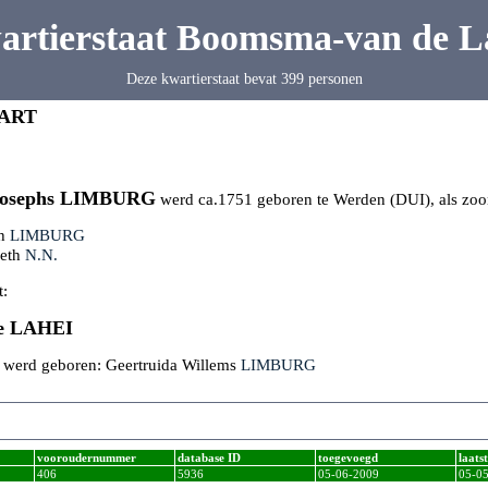
artierstaat Boomsma-van de L
Deze kwartierstaat bevat 399 personen
ART
Josephs
LIMBURG
werd ca.1751 geboren te Werden (DUI), als zoo
ph
LIMBURG
beth
N.N.
t:
de
LAHEI
k werd geboren: Geertruida Willems
LIMBURG
vooroudernummer
database ID
toegevoegd
laats
406
5936
05-06-2009
05-0