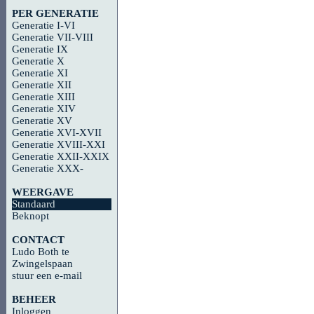
PER GENERATIE
Generatie I-VI
Generatie VII-VIII
Generatie IX
Generatie X
Generatie XI
Generatie XII
Generatie XIII
Generatie XIV
Generatie XV
Generatie XVI-XVII
Generatie XVIII-XXI
Generatie XXII-XXIX
Generatie XXX-
WEERGAVE
Standaard
Beknopt
CONTACT
Ludo Both te
Zwingelspaan
stuur een e-mail
BEHEER
Inloggen