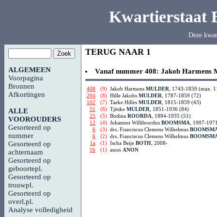
Kwartierstaat
Deze kwar
TERUG NAAR 1
ALGEMEEN
Vanaf nummer 408:
Jakob Harmens
Voorpagina
Bronnen
408
(9)
Jakob Harmens
MULDER
, 1743-1859 (max. 1
Afkortingen
204
(8)
Hille Jakobs
MULDER
, 1787-1859 (72)
102
(7)
Taeke Hilles
MULDER
, 1815-1859 (43)
51
(6)
Tjitske
MULDER
, 1851-1936 (84)
ALLE
25
(5)
Bodina
ROORDA
, 1884-1935 (51)
VOOROUDERS
12
(4)
Johannes Willibrordus
BOOMSMA
, 1907-1971
Gesorteerd op
6
(3)
drs. Franciscus Clemens Wilhelmus
BOOMSM
nummer
6
(2)
drs. Franciscus Clemens Wilhelmus
BOOMSM
1a
(1)
Ischa Beije
BOTH
, 2008-
Gesorteerd op
1b
(1)
anon
ANON
achternaam
Gesorteerd op
geboortepl.
Gesorteerd op
trouwpl.
Gesorteerd op
overl.pl.
Analyse volledigheid