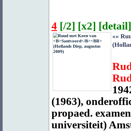
4
[
/2
] [
x2
] [
detail
]
«« Ru
(Holla
Rud
Rud
194
(1963), onderoffi
propaed. examen 
universiteit) Ams