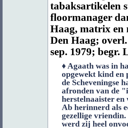
tabaksartikelen 
floormanager da
Haag, matrix en m
Den Haag; overl
sep. 1979; begr.
L
♦ Agaath was in ha
opgewekt kind en 
de Scheveningse ha
afronden van de "
herstelnaaister en
Ab herinnerd als 
gezellige vriendin
werd zij heel onv