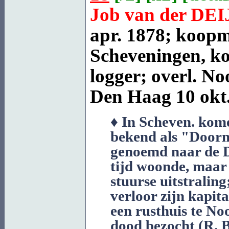
Job van der
DEI
apr. 1878; koopm
Scheveningen, ko
logger; overl.
No
Den Haag
10 okt
♦ In Scheven. kome
bekend als "Doorn"
genoemd naar de D
tijd woonde, maar 
stuurse uitstralin
verloor zijn kapita
een rusthuis te No
dood bezocht (R. B