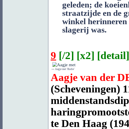
geleden; de koeien
straatzijde en de 
winkel herinneren 
slagerij was.
9
[
/2
] [
x2
] [
detail
]
»» Aagje met 'Rudie'
Aagje van der
D
(Scheveningen)
1
middenstandsdipl
haringpromootster
te Den Haag (1944