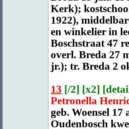
Kerk); kostschoo
1922), middelbar
en winkelier in l
Boschstraat 47 re
overl.
Breda
27 m
jr.); tr.
Breda
2 ok
13
[
/2
] [
x2
] [
detai
Petronella Henr
geb.
Woensel
17 a
Oudenbosch kwee