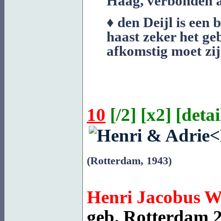
Haag, verbonden a
♦ den Deijl is een 
haast zeker het ge
afkomstig moet zij
10
[
/2
] [
x2
] [
detai
(Rotterdam, 1943)
Henri Jacobus
W
geb.
Rotterdam
2