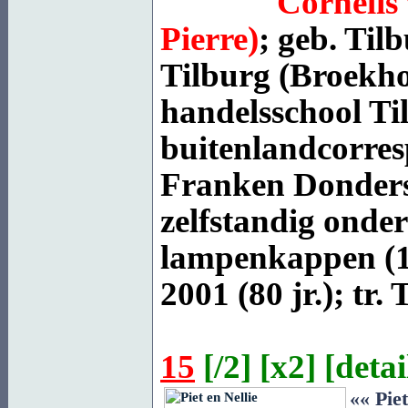
Cornelis
Pierre)
; geb.
Tilb
Tilburg
(Broekho
handelsschool Ti
buitenlandcorres
Franken Donders 
zelfstandig onde
lampenkappen (1
2001 (80 jr.); tr.
T
15
[
/2
] [
x2
] [
detai
«« Piet