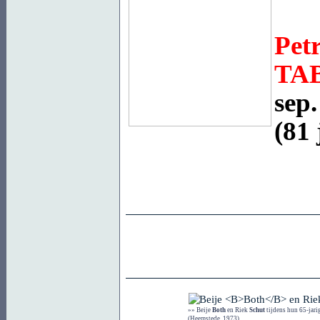
Pet
TA
sep.
(81 j
»» Beije
Both
en Riek
Schut
tijdens hun 65-jari
(Heemstede, 1973)