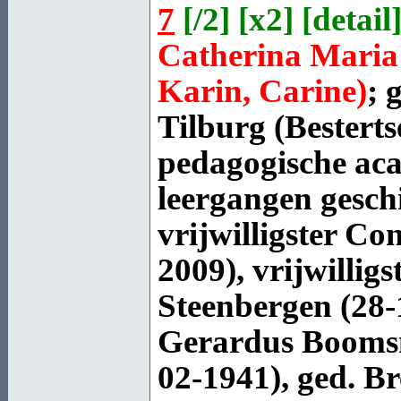
7
[
/2
] [
x2
] [
detail
]
Catherina Maria
Karin, Carine)
; 
Tilburg
(Besterts
pedagogische aca
leergangen gesch
vrijwilligster C
2009), vrijwillig
Steenbergen (28-
Gerardus
Boom
02-1941), ged. B