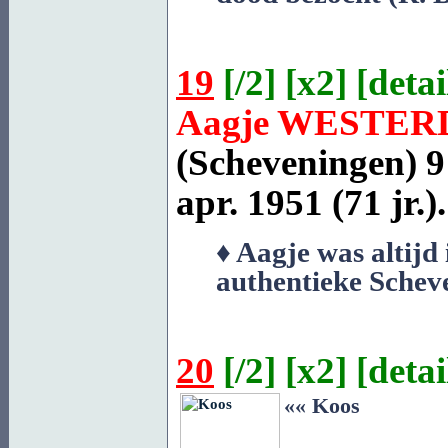
19
[
/2
] [
x2
] [
detai
Aagje
WESTER
(Scheveningen)
9
apr. 1951 (71 jr.).
♦ Aagje was altijd 
authentieke Schev
20
[
/2
] [
x2
] [
detai
«« Koos