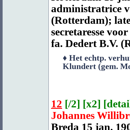
administratrice v
(Rotterdam); lat
secretaresse voor
fa. Dedert B.V. 
♦ Het echtp. verhu
Klundert (gem. Mo
12
[
/2
] [
x2
] [
detai
Johannes Willib
Breda
15 jan. 19