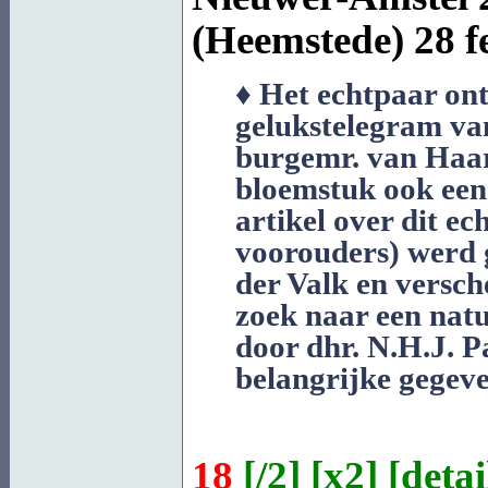
(Heemstede)
28 fe
♦ Het echtpaar ont
gelukstelegram va
burgemr. van Haar
bloemstuk ook een
artikel over dit e
voorouders) werd 
der Valk en versch
zoek naar een nat
door dhr. N.H.J. P
belangrijke gegeve
18
[
/2
] [
x2
] [
detai