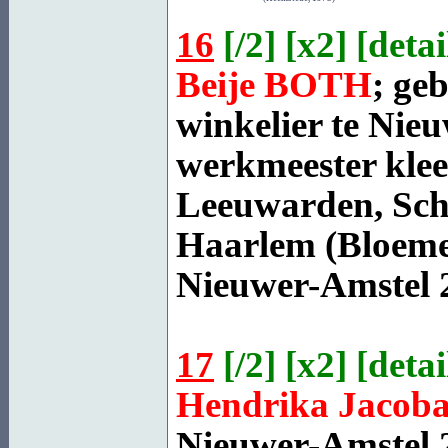
16
[
/2
] [
x2
] [
detai
Beije
BOTH
; ge
winkelier te Nieuw
werkmeester klee
Leeuwarden, Sch
Haarlem (Bloeme
Nieuwer-Amstel
2
17
[
/2
] [
x2
] [
detai
Hendrika Jacob
Nieuwer-Amstel
2