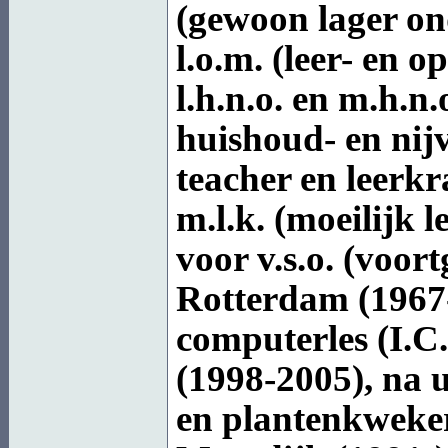
(gewoon lager on
l.o.m. (leer- en 
l.h.n.o. en m.h.n
huishoud- en nij
teacher en leerkr
m.l.k. (moeilijk 
voor v.s.o. (voort
Rotterdam (1967-1
computerles (I.C
(1998-2005), na u
en plantenkweker