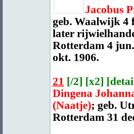
Jacobus P
geb.
Waalwijk
4 
later rijwielhand
Rotterdam
4 jun.
okt. 1906.
21
[
/2
] [
x2
] [
detai
Dingena Johann
(Naatje)
; geb.
Ut
Rotterdam
31 dec