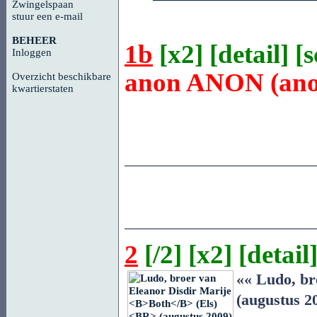
Zwingelspaan
stuur een e-mail
BEHEER
1b
[
x2
] [
detail
] [
Inloggen
anon
ANON
(an
Overzicht beschikbare
kwartierstaten
2
[
/2
] [
x2
] [
detail
]
«« Ludo, br
(augustus 2