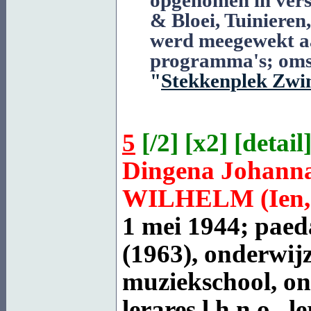
& Bloei, Tuinieren
werd meegewekt aa
programma's; omst
"
Stekkenplek Zwi
5
[
/2
] [
x2
] [
detail
]
Dingena Johann
WILHELM
(Ien,
1 mei 1944; paed
(1963), onderwijze
muziekschool, ond
lerares l.h.n.o.,