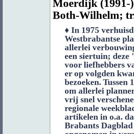
Moerdijk (1991-)
Both-Wilhelm
; t
♦ In 1975 verhuisd
Westbrabantse pla
allerlei verbouwin
een siertuin; deze
voor liefhebbers va
er op volgden kwa
bezoeken. Tussen 
om allerlei planne
vrij snel verschene
regionale weekblad
artikelen in o.a. 
Brabants Dagblad 
opgenomen in versc