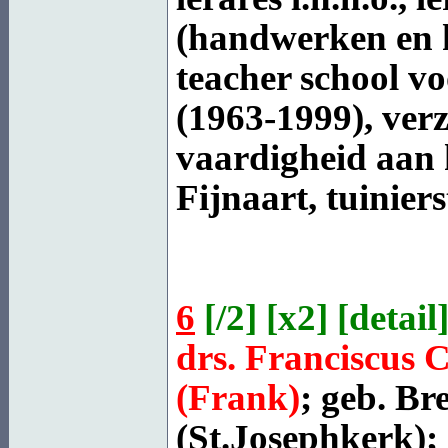
(handwerken en 
teacher school vo
(1963-1999), verz
vaardigheid aan h
Fijnaart, tuinier
6
[
/2
] [
x2
] [
detail
]
drs. Franciscus
(Frank)
; geb.
Br
(St.Josephkerk);