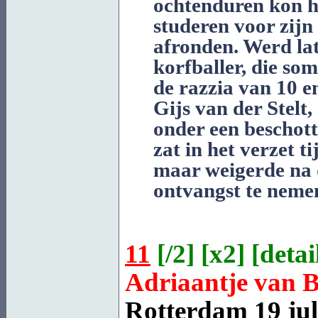
ochtenduren kon h
studeren voor zijn 
afronden. Werd la
korfballer, die so
de razzia van 10 
Gijs van der
Stelt
,
onder een beschot
zat in het verzet t
maar weigerde na d
ontvangst te neme
11
[
/2
] [
x2
] [
detai
Adriaantje van
Rotterdam
19 jul