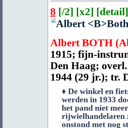
8
[
/2
] [
x2
] [
detail
]
Albert
BOTH
(A
1915; fijn-instr
Den Haag; overl
1944 (29 jr.); tr.
♦ De winkel en fiet
werden in 1933 do
het pand niet mee
rijwielhandelaren 
onstond met nog s