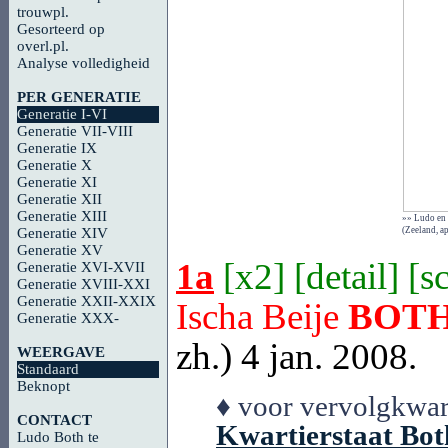
trouwpl.
Gesorteerd op
overl.pl.
Analyse volledigheid
PER GENERATIE
Generatie I-VI
Generatie VII-VIII
Generatie IX
Generatie X
Generatie XI
Generatie XII
Generatie XIII
»» Ludo en 
Generatie XIV
(Zeeland, a
Generatie XV
1a
[
x2
] [
detail
] [
s
Generatie XVI-XVII
Generatie XVIII-XXI
Generatie XXII-XXIX
Ischa Beije
BOT
Generatie XXX-
zh.) 4 jan. 2008.
WEERGAVE
Standaard
Beknopt
♦ voor vervolgkwart
CONTACT
Kwartierstaat Bo
Ludo Both te