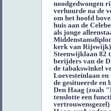
noodgedwongen rij
verhuurde na de v
om het hoofd bove
huis aan de Celebe
als jonge alleenst
Middenstansdiplom
kerk van Rijswijk)
Steenwijklaan 82 
berijders van de 
de tabakswinkel ve
Loevesteinlaan en
de gesitueerde en 
Den Haag (zoals "
tenslotte een func
vertrouwensgezel) 