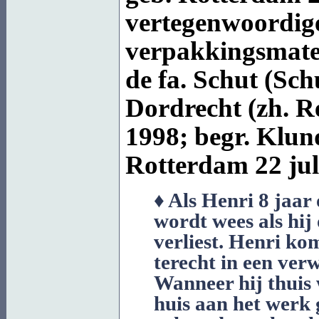
vertegenwoordiger
verpakkingsmater
de fa. Schut (Sch
Dordrecht
(zh. R
1998; begr.
Klund
Rotterdam
22 jul
♦ Als Henri 8 jaar 
wordt wees als hij
verliest. Henri ko
terecht in een ver
Wanneer hij thuis 
huis aan het werk g