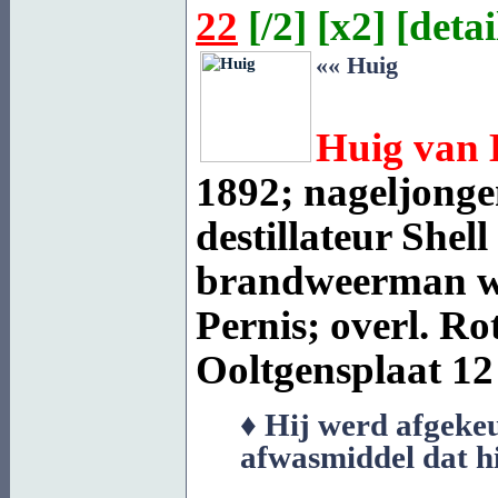
22
[
/2
] [
x2
] [
detai
«« Huig
Huig van
1892; nageljonge
destillateur Shell
brandweerman wer
Pernis; overl.
Ro
Ooltgensplaat
12 
♦ Hij werd afgeke
afwasmiddel dat h