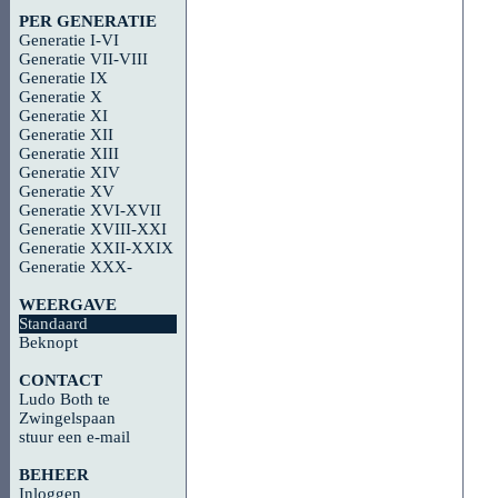
PER GENERATIE
Generatie I-VI
Generatie VII-VIII
Generatie IX
Generatie X
Generatie XI
Generatie XII
Generatie XIII
Generatie XIV
Generatie XV
Generatie XVI-XVII
Generatie XVIII-XXI
Generatie XXII-XXIX
Generatie XXX-
WEERGAVE
Standaard
Beknopt
CONTACT
Ludo Both te
Zwingelspaan
stuur een e-mail
BEHEER
Inloggen