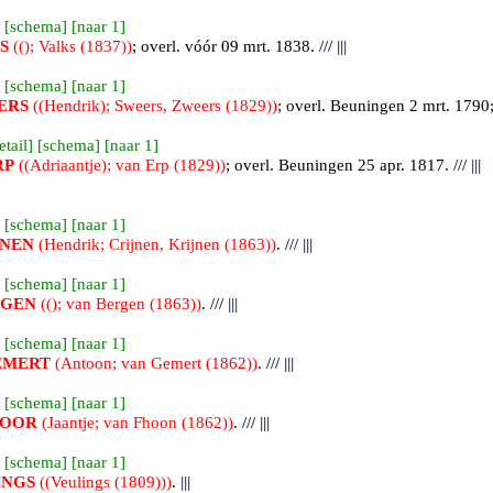
 [
schema
] [
naar 1
]
S
((); Valks (1837))
; overl. vóór 09 mrt. 1838.
///
|||
 [
schema
] [
naar 1
]
ERS
((Hendrik); Sweers, Zweers (1829))
; overl.
Beuningen
2 mrt. 1790;
etail
] [
schema
] [
naar 1
]
RP
((Adriaantje); van Erp (1829))
; overl.
Beuningen
25 apr. 1817.
///
|||
 [
schema
] [
naar 1
]
JNEN
(Hendrik; Crijnen, Krijnen (1863))
.
///
|||
 [
schema
] [
naar 1
]
RGEN
((); van Bergen (1863))
.
///
|||
 [
schema
] [
naar 1
]
EMERT
(Antoon; van Gemert (1862))
.
///
|||
 [
schema
] [
naar 1
]
OOR
(Jaantje; van Fhoon (1862))
.
///
|||
 [
schema
] [
naar 1
]
INGS
((Veulings (1809)))
.
|||