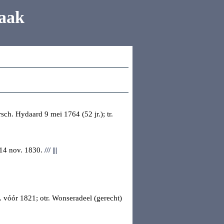
aak
rsch. Hydaard
9 mei 1764 (52 jr.); tr.
 14 nov. 1830.
///
|||
. vóór 1821; otr.
Wonseradeel (gerecht)