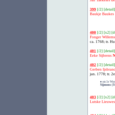
Jan Taekeles d
399
[
/2
] [
detail
]
Baukje Baukes
400
[
/2
] [
x2
] [
d
Fonger Willems
ca. 1768; tr.
Hu
401
[
/2
] [
detail
]
Eeke Sijbrens
N
402
[
/2
] [
detail
]
Gerben Ijsbrand
jan. 1778; tr.
2e
♦ otr.1e Won
Sijmons
(Bo
403
[
/2
] [
x2
] [
d
Lutske Lieuwe