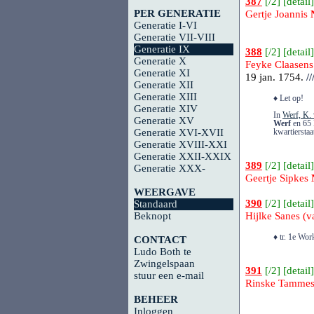
387
[
/2
] [
detail
]
PER GENERATIE
Gertje Joannis
Generatie I-VI
Generatie VII-VIII
Generatie IX
388
[
/2
] [
detail
]
Generatie X
Feyke Claasens
Generatie XI
19 jan. 1754.
//
Generatie XII
Generatie XIII
♦ Let op!
Generatie XIV
In
Werf, K. 
Generatie XV
Werf
en 65 
Generatie XVI-XVII
kwartiersta
Generatie XVIII-XXI
Generatie XXII-XXIX
389
[
/2
] [
detail
]
Generatie XXX-
Geertje Sipkes
WEERGAVE
390
[
/2
] [
detail
]
Standaard
Beknopt
Hijlke Sanes (
♦ tr. 1e Wo
CONTACT
Ludo Both te
Zwingelspaan
391
[
/2
] [
detail
]
stuur een e-mail
Rinske Tamme
BEHEER
Inloggen