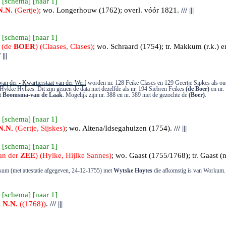
 [
schema
] [
naar 1
]
N.N.
(Gertje)
; wo. Longerhouw (1762); overl. vóór 1821.
///
|||
 [
schema
] [
naar 1
]
 (de
BOER
) (Claases, Clases)
; wo. Schraard (1754); tr.
Makkum (r.k.) e
/
|||
van der - Kwartierstaat van der Werf
worden nr. 128 Feike Clases en 129 Geertje Sipkes als ou
Hykke Hylkes. Dit zijn gezien de data niet dezelfde als nr. 194 Siebren Feikes
(de Boer)
en nr.
at
Boomsma-van de Laak
. Mogelijk zijn nr. 388 en nr. 389 niet de gezochte de
(Boer)
.
 [
schema
] [
naar 1
]
N.N.
(Gertje, Sijskes)
; wo. Altena/Idsegahuizen (1754).
///
|||
 [
schema
] [
naar 1
]
van der
ZEE
) (Hylke, Hijlke Sannes)
; wo. Gaast (1755/1768); tr.
Gaast
(n
rkum (met attestatie afgegeven, 24-12-1755) met
Wytske Hoytes
die afkomstig is van Workum.
 [
schema
] [
naar 1
]
s
N.N.
((1768))
.
///
|||