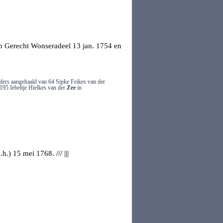
n Gerecht Wonseradeel
13 jan. 1754 en
ders aangehaald van 64 Sipke Feikes van der
 195 Iebeltje Hielkes van der
Zee
in
.h.) 15 mei 1768.
///
|||