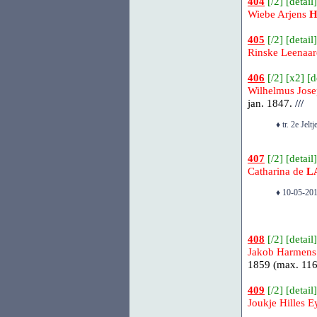
404
[
/2
] [
detail
]
Wiebe Arjens
405
[
/2
] [
detail
]
Rinske Leenaa
406
[
/2
] [
x2
] [
d
Wilhelmus Jos
jan. 1847.
///
♦ tr. 2e Jelt
407
[
/2
] [
detail
]
Catharina de
L
♦ 10-05-201
408
[
/2
] [
detail
]
Jakob Harmen
1859 (max. 116 
409
[
/2
] [
detail
]
Joukje Hilles E