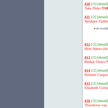
410
[
/2
] [
detail
]
Take Dirks
TA
411
[
/2
] [
detail
]
Sjoukjen Tjalli
♦ de overlij
412
[
/2
] [
detail
]
Hein Sijtses (d
413
[
/2
] [
detail
]
Baukje Oenes
414
[
/2
] [
detail
]
Harmen Caspa
415
[
/2
] [
detail
]
Elisabeth Corne
416
[
/2
] [
detail
]
Theodorus van