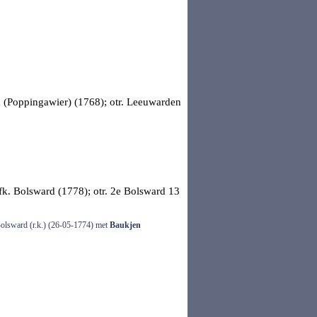
 (Poppingawier) (1768); otr.
Leeuwarden
fk. Bolsward (1778); otr.
2e Bolsward
13
 Bolsward (r.k.) (26-05-1774) met
Baukjen