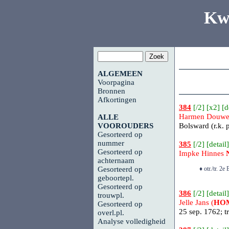
Kw
ALGEMEEN
Voorpagina
Bronnen
Afkortingen
384
[
/2
] [
x2
] [
d
Harmen Douwe
ALLE
VOOROUDERS
Bolsward
(r.k. 
Gesorteerd op
nummer
385
[
/2
] [
detail
]
Gesorteerd op
Impke Hinnes
achternaam
Gesorteerd op
♦ otr./tr. 
geboortepl.
Gesorteerd op
386
[
/2
] [
detail
]
trouwpl.
Jelle Jans (
HO
Gesorteerd op
25 sep. 1762; t
overl.pl.
Analyse volledigheid