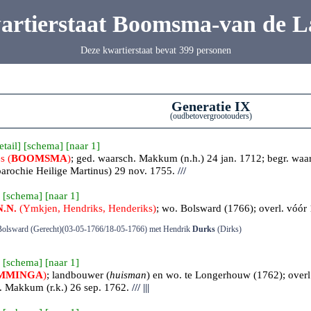
artierstaat Boomsma-van de L
Deze kwartierstaat bevat 399 personen
Generatie IX
(oudbetovergrootouders)
etail
] [
schema
] [
naar 1
]
s (
BOOMSMA
)
; ged.
waarsch. Makkum
(n.h.) 24 jan. 1712; begr.
waa
parochie Heilige Martinus) 29 nov. 1755.
///
 [
schema
] [
naar 1
]
N.N.
(Ymkjen, Hendriks, Henderiks)
; wo. Bolsward (1766); overl. vóór
2e Bolsward (Gerecht)(03-05-1766/18-05-1766) met Hendrik
Durks
(Dirks)
 [
schema
] [
naar 1
]
MMINGA
)
; landbouwer (
huisman
) en wo. te Longerhouw (1762); overl
r.
Makkum
(r.k.) 26 sep. 1762.
///
|||