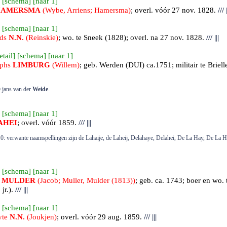
 [
schema
] [
naar 1
]
HAMERSMA
(Wybe, Arriens; Hamersma)
; overl. vóór 27 nov. 1828.
///
|
 [
schema
] [
naar 1
]
rds
N.N.
(Reinskie)
; wo. te Sneek (1828); overl. na 27 nov. 1828.
///
|||
etail
] [
schema
] [
naar 1
]
ephs
LIMBURG
(Willem)
; geb.
Werden (DUI)
ca.1751; militair te Briel
je jans van der
Weide
.
 [
schema
] [
naar 1
]
AHEI
; overl. vóór 1859.
///
|||
0: verwante naamspellingen zijn de Lahaije, de Laheij, Delahaye, Delahei, De La Hay, De La
 [
schema
] [
naar 1
]
s
MULDER
(Jacob; Muller, Mulder (1813))
; geb. ca. 1743; boer en wo. 
jr.).
///
|||
 [
schema
] [
naar 1
]
yte
N.N.
(Joukjen)
; overl. vóór 29 aug. 1859.
///
|||