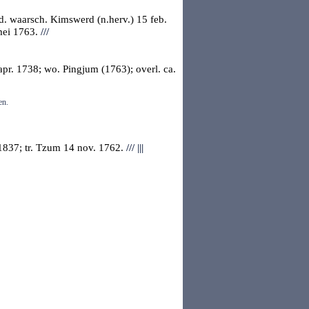
ed.
waarsch. Kimswerd
(n.herv.) 15 feb.
mei 1763.
///
apr. 1738; wo. Pingjum (1763); overl. ca.
en.
1837; tr.
Tzum
14 nov. 1762.
///
|||