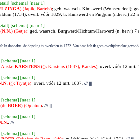
etail
] [
schema
] [
naar 1
]
ELZINGA
) (Japik, Bartels)
; geb.
waarsch. Kimswerd (Wonseradeel)
; g
ldum (1734); overl. vóór 1829; tr.
Kimswerd
en Pingjum (n.herv.) 22 
etail
] [
schema
] [
naar 1
]
(
N.N.
) (Getje)
; ged.
waarsch. Burgwerd/Hichtum/Hartwerd (n. herv.)
7 
0: In doopakte: de dopeling is overleden in 1772. Van haar heb ik geen overlijdensakte gevond
 [
schema
] [
naar 1
]
0 Anske
KARSTENS
((); Karstens (1837), Karstes)
; overl. vóór 12 mrt. 
 [
schema
] [
naar 1
]
N.N.
((); Tryntje)
; overl. vóór 12 mrt. 1837.
///
|||
 [
schema
] [
naar 1
]
 (de
BOER
) (Optatus)
.
///
|||
 [
schema
] [
naar 1
]
N.N.
.
///
|||
 [
schema
] [
naar 1
]