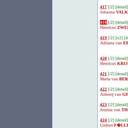
417
[
/2
] [
detail
]
Johanna
VALK
418
[
/2
] [
detail
]
Henricus
ZWE
419
[
/2
] [
x2
] [
d
Adriana van
E
420
[
/2
] [
detail
]
Henricus
KRI
421
[
/2
] [
detail
]
Maria van
BE
422
[
/2
] [
detail
]
Antonij van
G
423
[
/2
] [
detail
]
Joanna van
TH
424
[
/2
] [
detail
]
Gisbert
F�LL