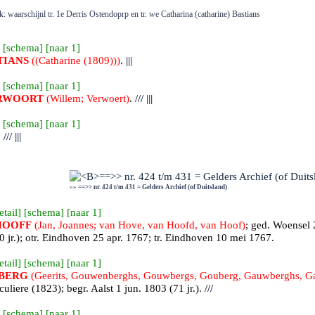
: waarschijnl tr. 1e Derris Ostendoprp en tr. we Catharina (catharine) Bastians
 [
schema
] [
naar 1
]
TIANS
((Catharine (1809)))
.
|||
 [
schema
] [
naar 1
]
RWOORT
(Willem; Verwoert)
.
///
|||
 [
schema
] [
naar 1
]
.
///
|||
»»
==>> nr. 424 t/m 431 = Gelders Archief (of Duitsland)
etail
] [
schema
] [
naar 1
]
HOOFF
(Jan, Joannes; van Hove, van Hoofd, van Hoof)
; ged.
Woensel
2
 jr.); otr.
Eindhoven
25 apr. 1767; tr.
Eindhoven
10 mei 1767.
etail
] [
schema
] [
naar 1
]
BERG
(Geerits, Gouwenberghs, Gouwbergs, Gouberg, Gauwberghs, Ga
iculiere (1823); begr.
Aalst
1 jun. 1803 (71 jr.).
///
 [
schema
] [
naar 1
]