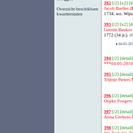
392
[
/2
] [
x2
] [
d
Jacob Bartles (
Overzicht beschikbare
1734; wo. Wijna
kwartierstaten
393
[
/2
] [
x2
] [
d
Geertie Baukes 
1772 (34 jr.).
///
♦ 04-05-201
394
[
/2
] [
detail
]
***04-05-201
395
[
/2
] [
detail
]
Trijntje Pieters
396
[
/2
] [
detail
]
Oepke Fongers
397
[
/2
] [
detail
]
Anna Gerbens
398
[
/2
] [
detail
]