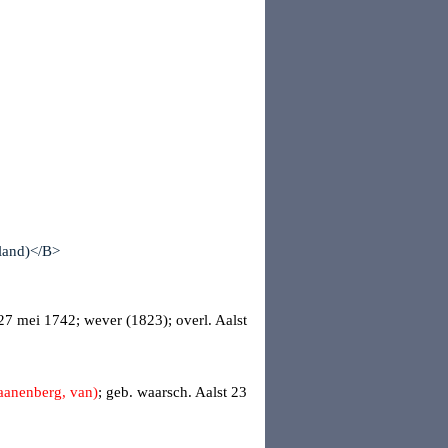
7 mei 1742; wever (1823); overl.
Aalst
anenberg, van)
; geb.
waarsch. Aalst
23