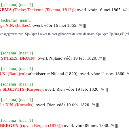
 [
schema
] [
naar 1
]
KEMA
(Taeke; Taekema (Takema, 1813))
; overl. vóór 16 mei 1865.
///
||
 [
schema
] [
naar 1
]
ngs
N.N.
(Lolkes)
; overl. vóór 16 mei 1865.
///
|||
densgegevens zijn: Sjoukjen Lolkes in haar geboorteakte staat de naam: Sjoukjen Tjallings/F (=
 [
schema
] [
naar 1
]
e
SYTZES; BRUIN
)
; overl.
Nijland
vóór 19 feb. 1820.
///
|||
 [
schema
] [
naar 1
]
N.N.
(Baukjen)
; arbeidster te Nijland (1820); overl. vóór 11 nov. 1860.
//
 [
schema
] [
naar 1
]
rs
SEGEVITS
(Kaspers)
; overl.
Rien
vóór 19 feb. 1820.
///
|||
 [
schema
] [
naar 1
]
lis
N.N.
(Kornelis)
; overl.
Rien
vóór 19 feb. 1820.
///
|||
 [
schema
] [
naar 1
]
BERGEN
((); van Bergen (1838))
; overl. vóór 09 mrt. 1838.
///
|||