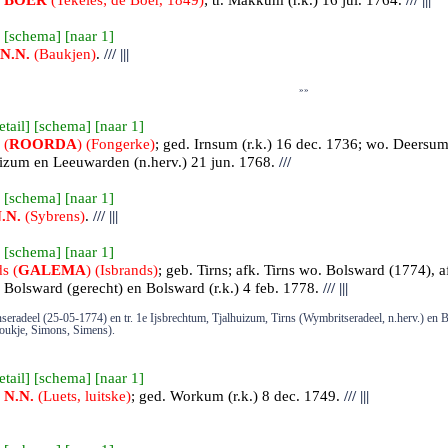
e
BOER
(Tekeles; de Boer, 1849)
; tr.
Makkum
(r.k.) 16 jul. 1764.
///
|||
 [
schema
] [
naar 1
]
N.N.
(Baukjen)
.
///
|||
»»
etail
] [
schema
] [
naar 1
]
 (
ROORDA
) (Fongerke)
; ged.
Irnsum
(r.k.) 16 dec. 1736; wo. Deersum
izum
en Leeuwarden (n.herv.) 21 jun. 1768.
///
 [
schema
] [
naar 1
]
.N.
(Sybrens)
.
///
|||
 [
schema
] [
naar 1
]
s (
GALEMA
) (Isbrands)
; geb.
Tirns
; afk. Tirns wo. Bolsward (1774), a
 Bolsward (gerecht) en
Bolsward (r.k.) 4 feb. 1778.
///
|||
seradeel (25-05-1774) en tr. 1e Ijsbrechtum, Tjalhuizum, Tirns (Wymbritseradeel, n.herv.) en
ukje, Simons, Simens).
etail
] [
schema
] [
naar 1
]
s
N.N.
(Luets, luitske)
; ged.
Workum
(r.k.) 8 dec. 1749.
///
|||