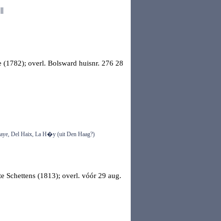
||
le (1782); overl.
Bolsward
huisnr. 276 28
 Haye, Del Haix, La H�y (uit Den Haag?)
te Schettens (1813); overl. vóór 29 aug.