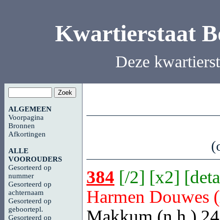
Kwartierstaat 
Deze kwartiers
ALGEMEEN
Voorpagina
Bronnen
Afkortingen
(
ALLE
VOOROUDERS
Gesorteerd op
384
[
/2
] [
x2
] [
deta
nummer
Gesorteerd op
Harmen Douwes (
achternaam
Gesorteerd op
geboortepl.
Makkum
(n.h.) 24
Gesorteerd op