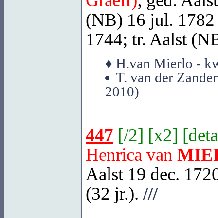
Graeff)
; ged.
Aals
(NB)
16 jul. 1782 (
1744; tr.
Aalst (N
♦ H.van Mierlo - kw
T. van der Zanden
2010)
447
[
/2
] [
x2
] [
deta
Henrica van
MIE
Aalst
19 dec. 1720
(32 jr.).
///