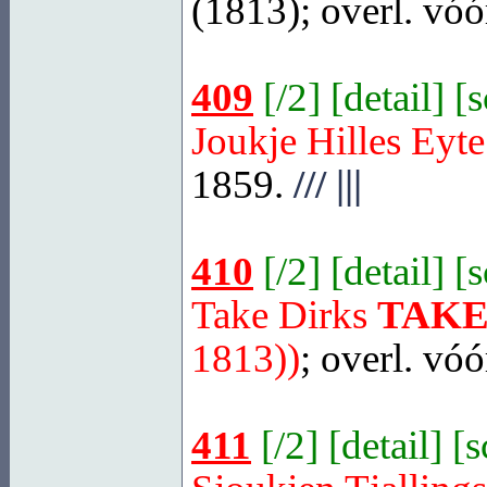
(1813); overl. vóó
409
[
/2
] [
detail
] [
Joukje Hilles Eyt
1859.
///
|||
410
[
/2
] [
detail
] [
Take Dirks
TAK
1813))
; overl. vó
411
[
/2
] [
detail
] [
s