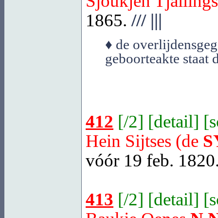
Sjoukjen Tjalling
1865.
///
|||
♦ de overlijdensgeg
geboorteakte staat 
412
[
/2
] [
detail
] [
Hein Sijtses (de
S
vóór 19 feb. 1820
413
[
/2
] [
detail
] [