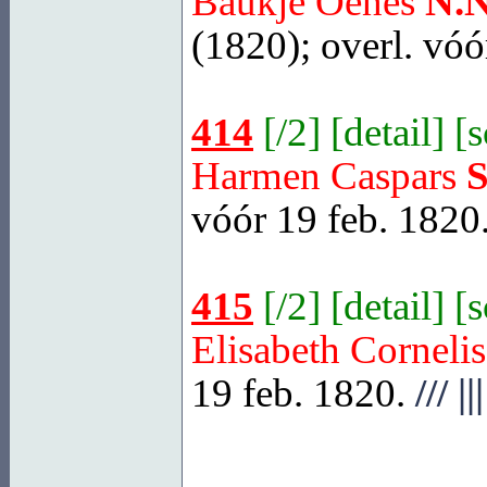
Baukje Oenes
N.N
(1820); overl. vóó
414
[
/2
] [
detail
] [
Harmen Caspars
vóór 19 feb. 1820
415
[
/2
] [
detail
] [
Elisabeth Corneli
19 feb. 1820.
///
|||