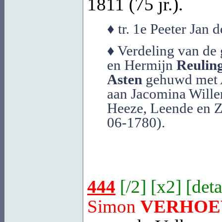
1811 (75 jr.).
♦ tr. 1e Peeter Jan 
♦ Verdeling van de
en Hermijn
Reulin
Asten
gehuwd met 
aan Jacomina Will
Heeze, Leende en Ze
06-1780).
444
[
/2
] [
x2
] [
deta
Simon
VERHOE