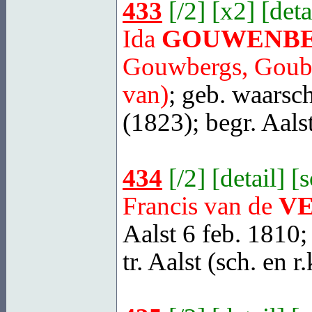
433
[
/2
] [
x2
] [
deta
Ida
GOUWENB
Gouwbergs, Goube
van)
; geb.
waarsch
(1823); begr.
Aals
434
[
/2
] [
detail
] [
Francis van de
V
Aalst
6 feb. 1810; 
tr.
Aalst
(sch. en r