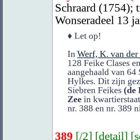
Schraard (1754); t
Wonseradeel
13 ja
♦ Let op!
In
Werf, K. van der
128 Feike Clases en
aangehaald van 64 
Hylkes. Dit zijn gez
Siebren Feikes
(de 
Zee
in kwartierstaa
nr. 388 en nr. 389 
389
[
/2
] [
detail
] [