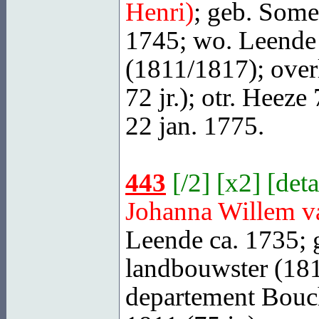
Henri)
; geb.
Some
1745; wo. Leende
(1811/1817); over
72 jr.); otr.
Heeze
7
22 jan. 1775.
443
[
/2
] [
x2
] [
deta
Johanna Willem 
Leende
ca. 1735; 
landbouwster (181
departement Bouc