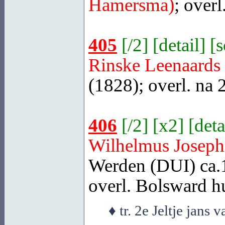
Hamersma)
; over
405
[
/2
] [
detail
] [
Rinske Leenaards
(1828); overl. na 
406
[
/2
] [
x2
] [
deta
Wilhelmus Josep
Werden (DUI)
ca.1
overl.
Bolsward
hu
♦ tr. 2e Jeltje jans 