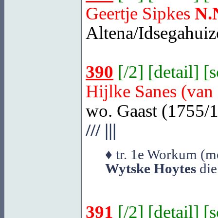
Geertje Sipkes
N.
Altena/Idsegahuiz
390
[
/2
] [
detail
] [
Hijlke Sanes (van
wo. Gaast (1755/1
///
|||
♦ tr. 1e Workum (me
Wytske Hoytes
die
391
[
/2
] [
detail
] [