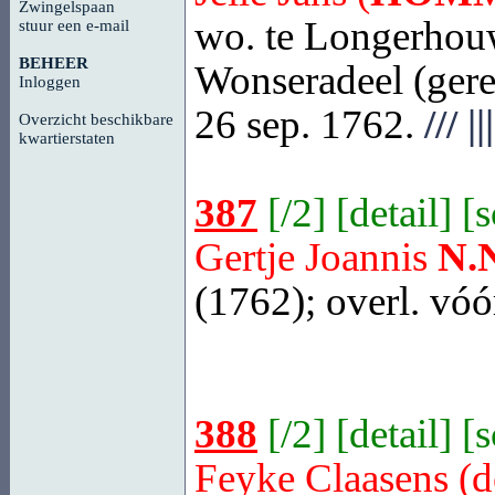
Zwingelspaan
wo. te Longerhouw
stuur een e-mail
BEHEER
Wonseradeel (gere
Inloggen
26 sep. 1762.
///
|||
Overzicht beschikbare
kwartierstaten
387
[
/2
] [
detail
] [
Gertje Joannis
N.
(1762); overl. vóó
388
[
/2
] [
detail
] [
Feyke Claasens (