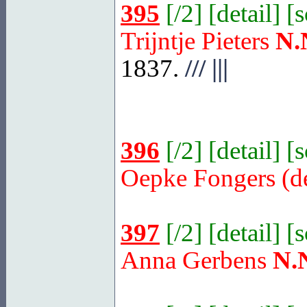
395
[
/2
] [
detail
] [
Trijntje Pieters
N.
1837.
///
|||
396
[
/2
] [
detail
] [
Oepke Fongers (
397
[
/2
] [
detail
] [
Anna Gerbens
N.