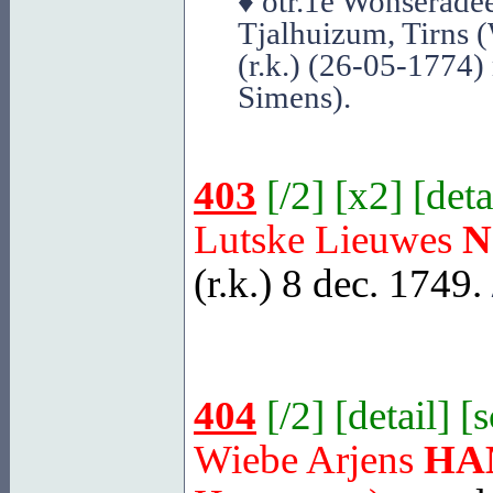
♦ otr.1e Wonseradee
Tjalhuizum, Tirns 
(r.k.) (26-05-1774
Simens).
403
[
/2
] [
x2
] [
deta
Lutske Lieuwes
N
(r.k.) 8 dec. 1749.
404
[
/2
] [
detail
] [
Wiebe Arjens
HA