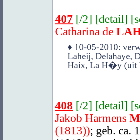
407
[
/2
] [
detail
] [
Catharina de
LAH
♦ 10-05-2010: verw
Laheij, Delahaye, 
Haix, La H�y (uit
408
[
/2
] [
detail
] [
Jakob Harmens
M
(1813))
; geb. ca. 