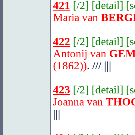
421
[
/2
] [
detail
] [
Maria van
BERG
422
[
/2
] [
detail
] [
Antonij van
GEM
(1862))
.
///
|||
423
[
/2
] [
detail
] [
Joanna van
THO
|||