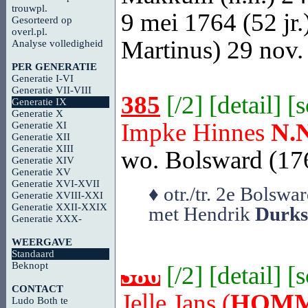
trouwpl.
9 mei 1764 (52 jr.)
Gesorteerd op
overl.pl.
Martinus) 29 nov.
Analyse volledigheid
PER GENERATIE
Generatie I-VI
Generatie VII-VIII
385
[
/2
] [
detail
] [
Generatie IX
Generatie X
Impke Hinnes
N.N
Generatie XI
Generatie XII
Generatie XIII
wo. Bolsward (176
Generatie XIV
Generatie XV
Generatie XVI-XVII
♦ otr./tr. 2e Bols
Generatie XVIII-XXI
Generatie XXII-XXIX
met Hendrik
Durks
Generatie XXX-
WEERGAVE
Standaard
Beknopt
386
[
/2
] [
detail
] [
CONTACT
Jelle Jans (
HOMM
Ludo Both te