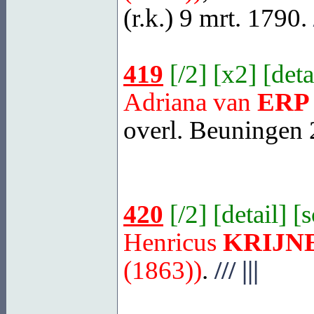
(r.k.) 9 mrt. 1790.
419
[
/2
] [
x2
] [
deta
Adriana van
ERP
overl.
Beuningen
2
420
[
/2
] [
detail
] [
Henricus
KRIJN
(1863))
.
///
|||