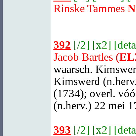
Rinske Tammes
N
392
[
/2
] [
x2
] [
deta
Jacob Bartles (
EL
waarsch. Kimswer
Kimswerd
(n.herv
(1734); overl. vóó
(n.herv.) 22 mei 1
393
[
/2
] [
x2
] [
deta