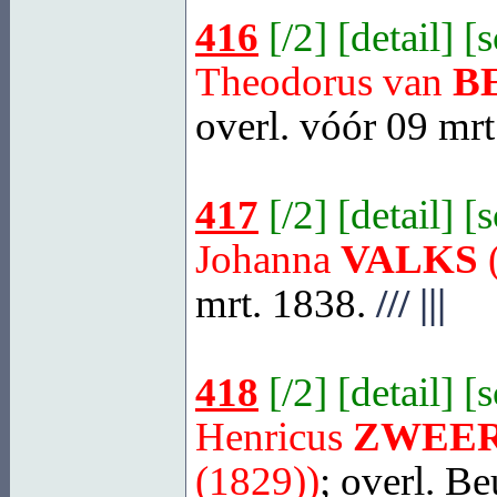
416
[
/2
] [
detail
] [
Theodorus van
B
overl. vóór 09 mrt
417
[
/2
] [
detail
] [
Johanna
VALKS
(
mrt. 1838.
///
|||
418
[
/2
] [
detail
] [
Henricus
ZWEE
(1829))
; overl.
Be