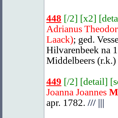
448
[
/2
] [
x2
] [
deta
Adrianus Theodor
Laack)
; ged.
Vess
Hilvarenbeek
na 11
Middelbeers
(r.k.)
449
[
/2
] [
detail
] [
Joanna Joannes
M
apr. 1782.
///
|||