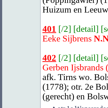
Huizum
en Leeuwa
401
[
/2
] [
detail
] [
Eeke Sijbrens
N.N
402
[
/2
] [
detail
] [
Gerben Ijsbrands 
afk. Tirns wo. Bo
(1778); otr.
2e Bo
(gerecht) en
Bolswa