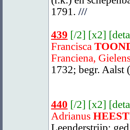
1791.
///
439
[
/2
] [
x2
] [
deta
Francisca
TOON
Franciena, Gielens
1732; begr.
Aalst
440
[
/2
] [
x2
] [
deta
Adrianus
HEES
Leenderstrijp
; ged