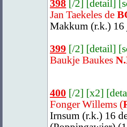
398
[
/2
] [
detail
] [
Jan Taekeles de
B
Makkum
(r.k.) 16
399
[
/2
] [
detail
] [
Baukje Baukes
N.
400
[
/2
] [
x2
] [
deta
Fonger Willems (
Irnsum
(r.k.) 16 
(Poppingawier) (1