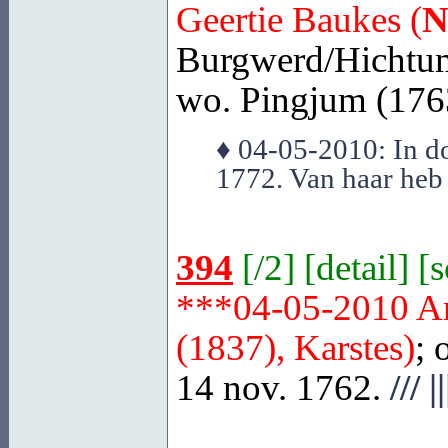
Geertie Baukes (
N
Burgwerd/Hichtum
wo. Pingjum (1763)
♦ 04-05-2010: In do
1772. Van haar heb
394
[
/2
] [
detail
] [
***04-05-2010 A
(1837), Karstes)
; 
14 nov. 1762.
///
||