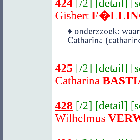
424
[
/2
] [
detail
] [
Gisbert
F�LLIN
♦ onderzzoek: waars
Catharina (catharin
425
[
/2
] [
detail
] [
Catharina
BASTI
428
[
/2
] [
detail
] [
Wilhelmus
VER