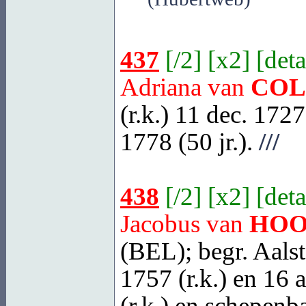
437
[
/2
] [
x2
] [
deta
Adriana van
COL
(r.k.) 11 dec. 1727
1778 (50 jr.).
///
438
[
/2
] [
x2
] [
deta
Jacobus van
HOO
(BEL)
; begr.
Aalst
1757 (r.k.) en 16 a
(r.k.) en schepenba