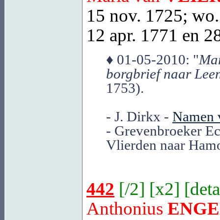
15 nov. 1725; wo. 
12 apr. 1771 en 28
♦ 01-05-2010: "
Mar
borgbrief naar Le
1753).
- J. Dirkx -
Namen v
- Grevenbroeker Ec
Vlierden naar Hamo
442
[
/2
] [
x2
] [
deta
Anthonius
ENGE