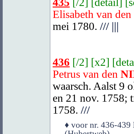
435
[
/2
] [
detail
] [
Elisabeth van den
mei 1780.
///
|||
436
[
/2
] [
x2
] [
deta
Petrus van den
N
waarsch. Aalst
9 o
en 21 nov. 1758; t
1758.
///
♦ voor nr. 436-439 
(Hubertweb)