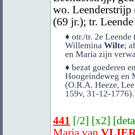
wo. Leenderstrijp 
(69 jr.); tr.
Leende
♦ otr./tr. 2e Leend
Willemina
Wilte
; 
en Maria zijn verwa
♦ bezat goederen en
Hoogeindeweg en M
(O.R.A. Heeze, Leen
159v, 31-12-1776).
441
[
/2
] [
x2
] [
deta
Maria van
VLIE