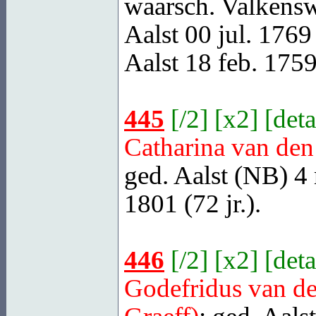
waarsch. Valkens
Aalst
00 jul. 1769 (
Aalst
18 feb. 1759
445
[
/2
] [
x2
] [
deta
Catharina van de
ged.
Aalst (NB)
4 
1801 (72 jr.).
446
[
/2
] [
x2
] [
deta
Godefridus van d