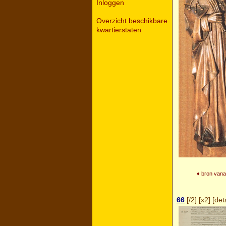
Inloggen
Overzicht beschikbare
kwartierstaten
♦ bron vana
66
[
/2
] [
x2
] [
deta