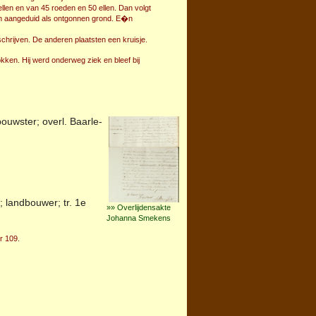
llen en van 45 roeden en 50 ellen. Dan volgt
en aangeduid als ontgonnen grond. E�n
schrijven. De anderen plaatsten een kruisje.
kken. Hij werd onderweg ziek en bleef bij
bouwster; overl.
Baarle-
; landbouwer; tr. 1e
»» Overlijdensakte
Johanna Smekens
r 109.