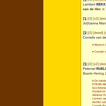
Lambert
BEKX
van de Ven
; tr
71
[
/2
] [
x2
] [
deta
Jo(h)anna Mar
72
[
/2
] [
detail
] [
Cornelis van d
♦ Woont in 
♦ Cornelis 
73
[
/2
] [
x2
] [
deta
Peternel
RUEL
Baarle-Hertog 
♦ De stambo
DTB BN 4B/8
loco Antoni
Oordeel (nr 
Adrianus Hu
Loveren, aa
dochter van
Cornelis Ru