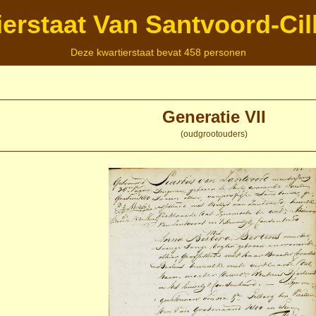
ierstaat Van Santvoord-Cil
Deze kwartierstaat bevat 458 personen
Generatie VII
(oudgrootouders)