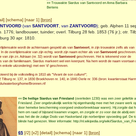
»» Trouwakte Siardus van Santvoord en Anna Barbara
Bertens
il
] [
schema
] [
naar 1
] [
bron
]
ANTVOORD
(van
SANTVOORT
, van
ZANTVOORD
)
; geb.
Alphen
11 sep
. 1776; landbouwer, tuinder; overl.
Tilburg
28 feb. 1853 (76 jr.); otr.
Til
lburg
30 apr. 1810.
verlijdensakte wordt de achternaam gespeld als van
Santvoort
, in zijn trouwakte zelfs als van
. In de overlijdensakte van zijn echtg. wordt zijn naam echter als van
Santvoord
geschreven.
e van zijn zn. Adriaan (nr. 32) wordt van
Santvoord
geschreven. Het is tekenend voor de
s van de familienaam. Siardus markeert wel een keerpunt. Na hem wordt de naam voortaan
n enkele uitzondering) met een 'd' geschreven.
eerd bij de volkstelling in 1810 als "Vivant de son culture!";
2 Tilburg nr. 137, in 1830 Broekhoven nr. 140, in 1840 Oerle nr. 336 (bron: kwartierstaat Har
du/waterborg/home/Bronnen.rtf
««
De heilige Siardus van Friesland
(overleden 1230) was een zeer geliefde ab
Friesland. Zeer ongebruikelijk werkte hij eigenhandig mee met het zware werk op
door hemelse bescherming voorgoed ondoorbreekbaar waren). Hij zorgde dat hi
hem om raad of bijstand kwamen vragen, en zorgde er zo voor dat de abdij een t
was het die de zalige Dodo van Haskerland zijn norbertijner opvoeding gaf. De t
blinde had genezen. Meer informatie: http://nl.wikipedia.org/wiki/Siardus_van_Fri
65
[
/2
] [
x2
] [
detail
] [
schema
] [
naar 1
] [
bron
]