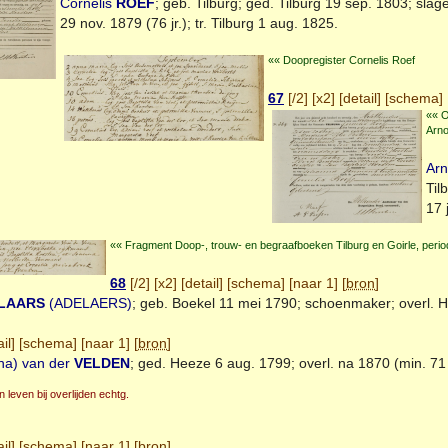
Cornelis
ROEF
; geb.
Tilburg
; ged.
Tilburg
19 sep. 1803; slage
29 nov. 1879 (76 jr.); tr.
Tilburg
1 aug. 1825.
«« Doopregister Cornelis Roef
67
[
/2
] [
x2
] [
detail
] [
schema
] 
«« O
Arno
Ar
Til
17 
«« Fragment Doop-, trouw- en begraafboeken Tilburg en Goirle, peri
68
[
/2
] [
x2
] [
detail
] [
schema
] [
naar 1
] [
bron
]
LAARS
(ADELAERS)
; geb.
Boekel
11 mei 1790; schoenmaker; overl.
H
il
] [
schema
] [
naar 1
] [
bron
]
na) van der
VELDEN
; ged.
Heeze
6 aug. 1799; overl. na 1870 (min. 71 j
 leven bij overlijden echtg.
il
] [
schema
] [
naar 1
] [
bron
]