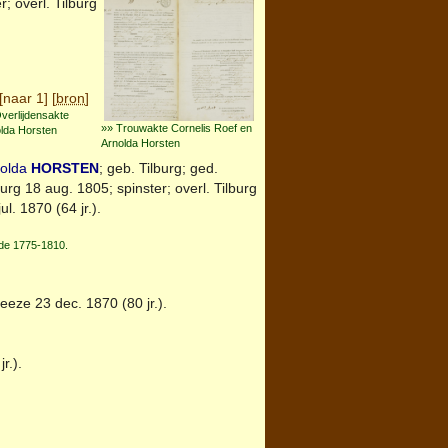
r; overl.
Tilburg
[
naar 1
] [
bron
]
verlijdensakte
»» Trouwakte Cornelis Roef en
lda Horsten
Arnolda Horsten
nolda
HORSTEN
; geb.
Tilburg
; ged.
burg
18 aug. 1805; spinster; overl.
Tilburg
jul. 1870 (64 jr.).
ode 1775-1810.
eeze
23 dec. 1870 (80 jr.).
r.).