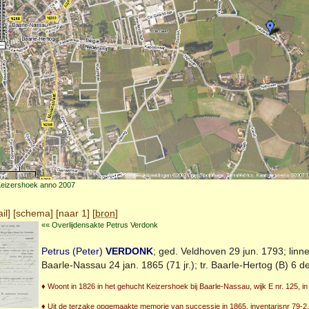
Keizershoek anno 2007
il
] [
schema
] [
naar 1
] [
bron
]
«« Overlijdensakte Petrus Verdonk
Petrus (Peter)
VERDONK
; ged.
Veldhoven
29 jun. 1793; linn
Baarle-Nassau
24 jan. 1865 (71 jr.); tr.
Baarle-Hertog (B)
6 de
♦ Woont in 1826 in het gehucht Keizershoek bij Baarle-Nassau, wijk E nr. 125, in 
♦ Uit de terzake opgemaakte memorie van successie in 1865, inventarisnr 79-2, a