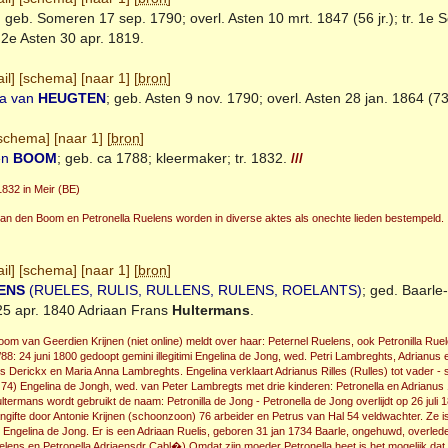
; geb.
Someren
17 sep. 1790; overl.
Asten
10 mrt. 1847 (56 jr.); tr. 1
. 2e
Asten
30 apr. 1819.
il
] [
schema
] [
naar 1
] [
bron
]
ia van
HEUGTEN
; geb.
Asten
9 nov. 1790; overl.
Asten
28 jan. 1864 (73 
schema
] [
naar 1
] [
bron
]
en
BOOM
; geb. ca 1788; kleermaker; tr. 1832.
///
1832 in Meir (BE)
van den Boom en Petronella Ruelens worden in diverse aktes als onechte lieden bestempeld.
il
] [
schema
] [
naar 1
] [
bron
]
ENS
(RUELES, RULIS, RULLENS, RULENS, ROELANTS)
; ged.
Baarle
25 apr. 1840 Adriaan Frans
Hultermans
.
om van Geerdien Krijnen (niet online) meldt over haar: Peternel Ruelens, ook Petronilla Ruele
8: 24 juni 1800 gedoopt gemini illegitimi Engelina de Jong, wed. Petri Lambreghts, Adrianus
us Derickx en Maria Anna Lambreghts. Engelina verklaart Adrianus Rilles (Rulles) tot vader -
74) Engelina de Jongh, wed. van Peter Lambregts met drie kinderen: Petronella en Adrianus 11
ltermans wordt gebruikt de naam: Petronilla de Jong - Petronella de Jong overlijdt op 26 jul
ngifte door Antonie Krijnen (schoonzoon) 76 arbeider en Petrus van Hal 54 veldwachter. Ze
 Engelina de Jong. Er is een Adriaan Ruelis, geboren 31 jan 1734 Baarle, ongehuwd, overled
elens en Petronella Adriaensdr Cabl�).Omdat zijn moeder Petronella heet is het mogelijk dat h