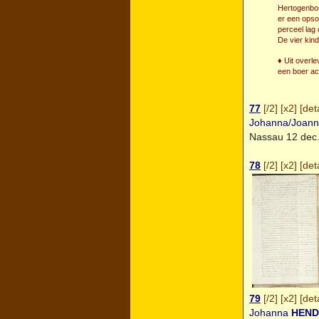
Hertogenbos
er een opso
perceel lag
De vier kind
♦ Uit overl
een boer ach
77
[
/2
] [
x2
] [
deta
Johanna/Joan
Nassau
12 dec. 
78
[
/2
] [
x2
] [
deta
79
[
/2
] [
x2
] [
deta
Johanna
HEND