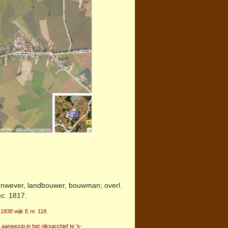
enwever, landbouwer, bouwman; overl.
c. 1817.
1838 wijk E nr. 118.
anwezig in het rijksarchief te 's-