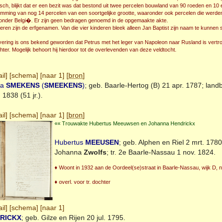
ch, blijkt dat er een bezit was dat bestond uit twee percelen bouwland van 90 roeden en 10 e
mming van nog 14 percelen van een soortgelijke grootte, waaronder ook percelen die werd
 onder Belgi�. Er zijn geen bedragen genoemd in de opgemaakte akte.
eren zijn de erfgenamen. Van die vier kinderen bleek alleen Jan Baptist zijn naam te kunnen 
evering is ons bekend geworden dat Petrus met het leger van Napoleon naar Rusland is vertro
ter. Mogelijk behoort hij hierdoor tot de overlevenden van deze veldtocht.
il
] [
schema
] [
naar 1
] [
bron
]
na
SMEKENS
(
SMEEKENS
)
; geb.
Baarle-Hertog (B)
21 apr. 1787; land
1838 (51 jr.).
il
] [
schema
] [
naar 1
] [
bron
]
«« Trouwakte Hubertus Meeuwsen en Johanna Hendrickx
Hubertus
MEEUSEN
; geb.
Alphen en Riel
2 mrt. 1780
Johanna
Zwolfs
; tr. 2e
Baarle-Nassau
1 nov. 1824.
♦ Woont in 1932 aan de Oordeel(se)straat in Baarle-Nassau, wijk D, n
♦ overl. voor tr. dochter
il
] [
schema
] [
naar 1
]
RICKX
; geb.
Gilze en Rijen
20 jul. 1795.