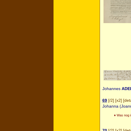
Johannes
ADE
69
[
/2
] [
x2
] [
deta
Johanna (Joan
♦ Was nog in
70
[
/2
] [
x2
] [
deta