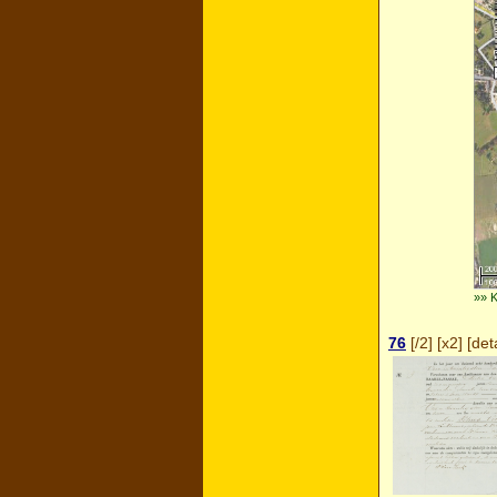
»» 
76
[
/2
] [
x2
] [
deta