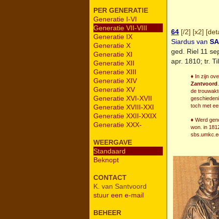
PER GENERATIE
Generatie I-VI
Generatie VII-VIII
64
[
/2
] [
x2
] [
deta
Generatie IX
Siardus van
S
Generatie X
ged.
Riel
11 sep
Generatie XI
apr. 1810; tr.
Ti
Generatie XII
Generatie XIII
♦ In zijn o
Generatie XIV
Zantvoord
Generatie XV
de trouwakt
Generatie XVI-XVII
geschiedeni
toch met ee
Generatie XVIII-XXI
Generatie XXII-XXIX
♦ Werd genot
Generatie XXX-
won. in 181
sbs.umkc.e
WEERGAVE
Standaard
Beknopt
CONTACT
K. van Santvoord
stuur een e-mail
BEHEER