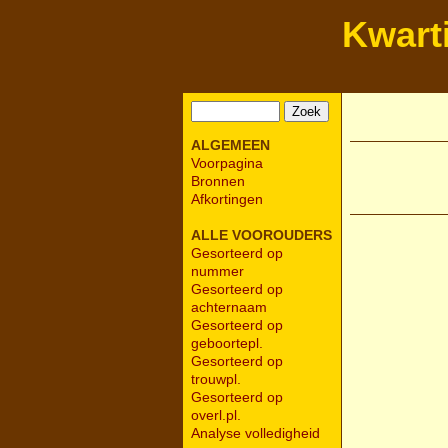
Kwart
ALGEMEEN
Voorpagina
Bronnen
Afkortingen
ALLE VOOROUDERS
Gesorteerd op
nummer
Gesorteerd op
achternaam
Gesorteerd op
geboortepl.
Gesorteerd op
trouwpl.
Gesorteerd op
overl.pl.
Analyse volledigheid