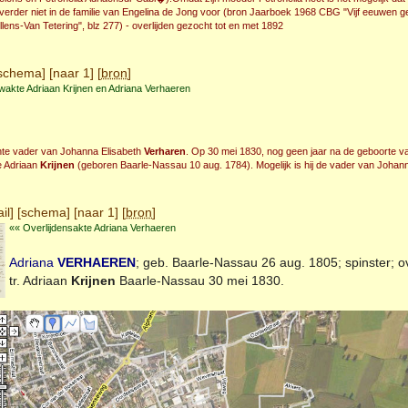
erder niet in de familie van Engelina de Jong voor (bron Jaarboek 1968 CBG "Vijf eeuwen g
lens-Van Tetering", blz 277) - overlijden gezocht tot en met 1892
schema
] [
naar 1
] [
bron
]
wakte Adriaan Krijnen en Adriana Verhaeren
te vader van Johanna Elisabeth
Verharen
. Op 30 mei 1830, nog geen jaar na de geboorte v
e Adriaan
Krijnen
(geboren Baarle-Nassau 10 aug. 1784). Mogelijk is hij de vader van Johan
il
] [
schema
] [
naar 1
] [
bron
]
«« Overlijdensakte Adriana Verhaeren
Adriana
VERHAEREN
; geb.
Baarle-Nassau
26 aug. 1805; spinster; o
tr. Adriaan
Krijnen
Baarle-Nassau
30 mei 1830.