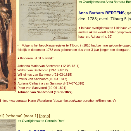
«« Overlijdensakte Anna Barbara Be
Anna Barbara
BERTENS
; g
dec. 1783; overl.
Tilburg
5 ja
♦ In haar overlijdensakte luidt haar 
andere akten wordt echter gesproken 
haar zn. Adriaan (nr. 32)
Volgens het bevolkingsregister te Tilburg in 1810 had ze haar geboorte opgege
feitelijk in december 1783 was geboren en dus voor 3 jaar jonger kon doorgaan.
♦ Kinderen uit dit huwelijk:
Johanna Maria van Santvoord (12-03-1811)
Walter van Santvoord (13-10-1812)
Wilhelmus van Santvoort (21-03-1815)
Petrus van Santvoort (10-03-1817)
Adriana Catharina van Santvoord (17-07-1818)
Peter van Santvoord (10-06-1821)
Adriaan van Santvoord (13-06-1827)
f hier: kwartierstaat Harm Waterborg (sbs.umkc.edu/waterborg/home/Bronnen.rtf)
il
] [
schema
] [
naar 1
] [
bron
]
«« Overlijdensakte Cornelis Roef