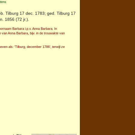
rtens
eb.
Tilburg
17 dec. 1783; ged.
Tilburg
17
n. 1856 (72 jr.).
voornaam Barbara i.p.v. Anna Barbara. In
van Anna Barbara, bijv. in de trouwakte van
ven als: 'Tilburg, december 1786', terwijl ze