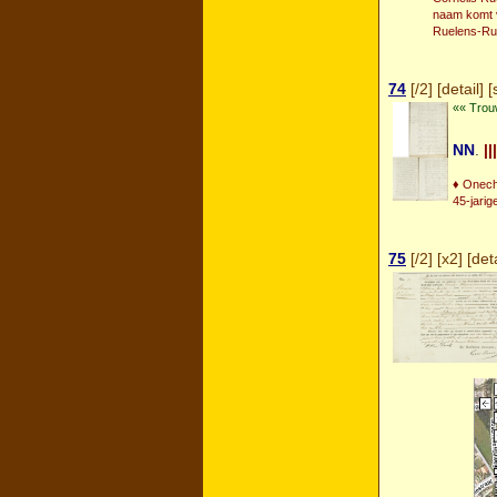
naam komt v
Ruelens-Rul
74
[
/2
] [
detail
] [
«« Trou
NN
.
|||
♦ Onech
45-jarig
75
[
/2
] [
x2
] [
deta