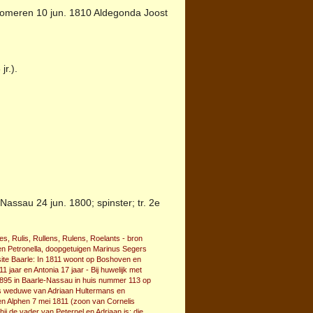
e Someren 10 jun. 1810 Aldegonda Joost
jr.).
-Nassau
24 jun. 1800; spinster; tr. 2e
s, Rulis, Rullens, Rulens, Roelants - bron
 en Petronella, doopgetuigen Marinus Segers
 site Baarle: In 1811 woont op Boshoven en
 jaar en Antonia 17 jaar - Bij huwelijk met
i 1895 in Baarle-Nassau in huis nummer 113 op
 is weduwe van Adriaan Hultermans en
en Alphen 7 mei 1811 (zoon van Cornelis
ij de vader van Peternel en Adriaan is; die