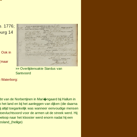
. 1776;
burg
14
 Ook in
 (maar
»» Overlijdensakte Siardus van
Santvoord
m Waterborg:
t van de Norbertijnen in Mari�ngaard bij Hallum in
 het land en bij het aanleggen van dijken (die daarna
j altijd toegankelijk was wanneer eenvoudige mensen
oevluchtsoord voor de armen uit de streek werd. Hij
oeloop naar het klooster werd enorm nadat hij een
esland_(heilige)