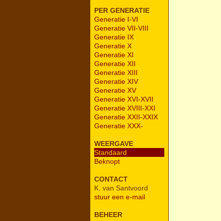
PER GENERATIE
Generatie I-VI
Generatie VII-VIII
Generatie IX
Generatie X
Generatie XI
Generatie XII
Generatie XIII
Generatie XIV
Generatie XV
Generatie XVI-XVII
Generatie XVIII-XXI
Generatie XXII-XXIX
Generatie XXX-
WEERGAVE
Standaard
Beknopt
CONTACT
K. van Santvoord
stuur een e-mail
BEHEER