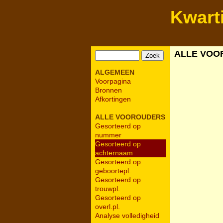
Kwart
ALLE VOO
ALGEMEEN
Voorpagina
Bronnen
Afkortingen
ALLE VOOROUDERS
Gesorteerd op
nummer
Gesorteerd op
achternaam
Gesorteerd op
geboortepl.
Gesorteerd op
trouwpl.
Gesorteerd op
overl.pl.
Analyse volledigheid