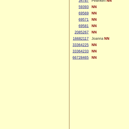
34787
Peterken
NN
59393
NN
69569
NN
69571
NN
69581
NN
2085267
NN
16682117
Joanna
NN
33364225
NN
33364233
NN
66728465
NN