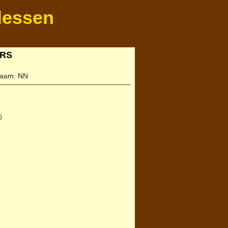
lessen
ERS
rnaam:
NN
)