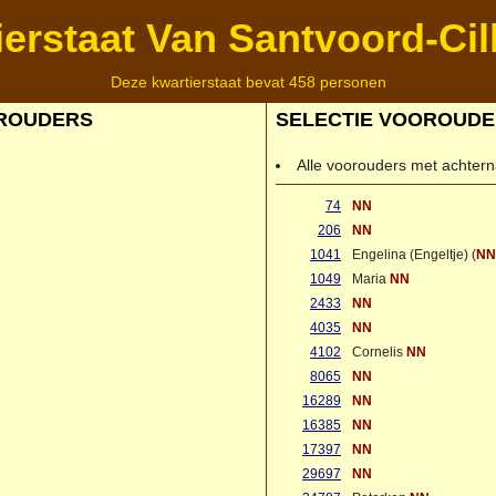
ierstaat Van Santvoord-Cil
Deze kwartierstaat bevat 458 personen
ROUDERS
SELECTIE VOOROUD
Alle voorouders met achte
74
NN
206
NN
1041
Engelina (Engeltje) (
NN
1049
Maria
NN
2433
NN
4035
NN
4102
Cornelis
NN
8065
NN
16289
NN
16385
NN
17397
NN
29697
NN