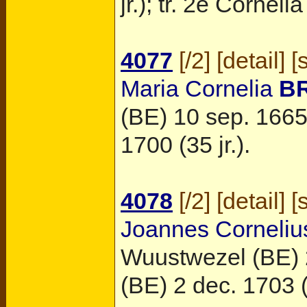
jr.); tr. 2e Corneli
4077
[
/2
] [
detail
] [
Maria Cornelia
B
(BE)
10 sep. 1665
1700 (35 jr.).
4078
[
/2
] [
detail
] [
Joannes Corneliu
Wuustwezel (BE)
(BE)
2 dec. 1703 (5