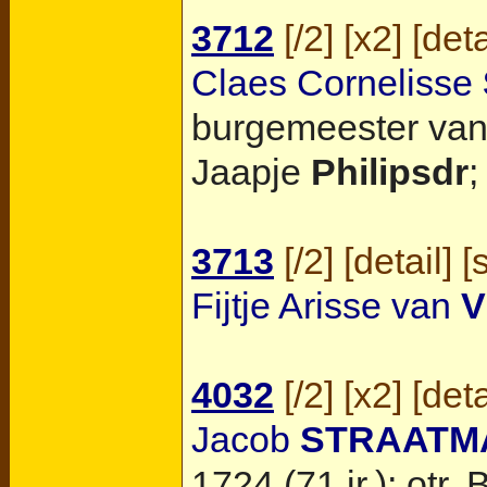
3712
[
/2
] [
x2
] [
deta
Claes Cornelisse
burgemeester van 
Jaapje
Philipsdr
;
3713
[
/2
] [
detail
] [
Fijtje Arisse van
V
4032
[
/2
] [
x2
] [
deta
Jacob
STRAATM
1724 (71 jr.); otr.
B