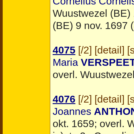
Cornelius Cornel
Wuustwezel (BE)
(BE)
9 nov. 1697 (4
4075
[
/2
] [
detail
] [
Maria
VERSPEE
overl.
Wuustwezel
4076
[
/2
] [
detail
] [
Joannes
ANTHO
okt. 1659; overl.
W