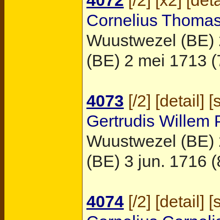
Cornelius Thoma
Wuustwezel (BE)
(BE)
2 mei 1713 (74
4073
[
/2
] [
detail
] [
Gertrudis Willem
Wuustwezel (BE)
(BE)
3 jun. 1716 (8
4074
[
/2
] [
detail
] [