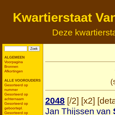
Kwartierstaat Va
Deze kwartierst
ALGEMEEN
Voorpagina
Bronnen
Afkortingen
(
ALLE VOOROUDERS
Gesorteerd op
nummer
Gesorteerd op
2048
[
/2
] [
x2
] [
deta
achternaam
Gesorteerd op
geboortepl.
Jan Thijssen van
Gesorteerd op