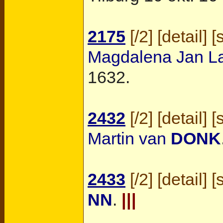
2175
[
/2
] [
detail
] [
Magdalena Jan La
1632.
2432
[
/2
] [
detail
] [
Martin van
DONK
2433
[
/2
] [
detail
] [
NN
.
|||