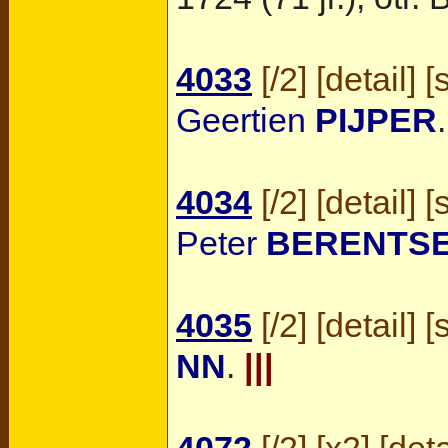
4033
[
/2
] [
detail
] [
Geertien
PIJPER
.
4034
[
/2
] [
detail
] [
Peter
BERENTS
4035
[
/2
] [
detail
] [
NN
.
|||
4072
[
/2
] [
x2
] [
deta