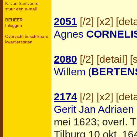
K. van Santvoord
stuur een e-mail
2051
[
/2
] [
x2
] [
deta
BEHEER
Inloggen
Agnes
CORNELI
Overzicht beschikbare
kwartierstaten
2080
[
/2
] [
detail
] [
Willem (
BERTEN
2174
[
/2
] [
x2
] [
deta
Gerit Jan Adriaen
mei 1623; overl.
T
Tilburg
10 okt. 164