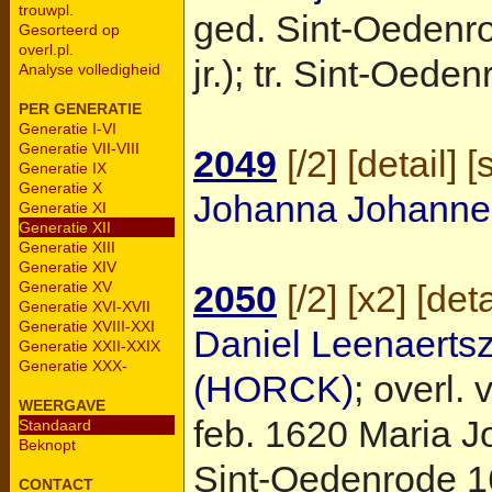
trouwpl.
ged.
Sint-Oedenr
Gesorteerd op
overl.pl.
jr.); tr.
Sint-Oeden
Analyse volledigheid
PER GENERATIE
Generatie I-VI
Generatie VII-VIII
2049
[
/2
] [
detail
] [
Generatie IX
Generatie X
Johanna Johanne
Generatie XI
Generatie XII
Generatie XIII
Generatie XIV
2050
[
/2
] [
x2
] [
deta
Generatie XV
Generatie XVI-XVII
Generatie XVIII-XXI
Daniel Leenaerts
Generatie XXII-XXIX
Generatie XXX-
(HORCK)
; overl.
WEERGAVE
feb. 1620 Maria J
Standaard
Beknopt
Sint-Oedenrode
1
CONTACT