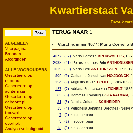
Kwartierstaat V
Deze kwarti
TERUG NAAR 1
ALGEMEEN
Vanaf nummer 4077:
Maria Cornelia
Voorpagina
Bronnen
4077
(12)
Maria Cornelia
BROUWMEELS
, 166
Afkortingen
2038
(11)
Petrus Joannes Petri
ANTHONISSEN
1019
(10)
Maria Petri
ANTHONISSEN
, 1715-17
ALLE VOOROUDERS
Gesorteerd op
509
(9)
Catharina Joseph van
HOIJDONCK
, 
nummer
254
(8)
Augustinus van
TICHELT
, 1783-1850 (
Gesorteerd op
127
(7)
Adriana Francisca van
TICHELT
, 1822
achternaam
63
(6)
Dorothea Frederik(a)
STRAATMAN
, 1
Gesorteerd op
geboortepl.
31
(5)
Jacoba Johanna
SCHNEIDER
Gesorteerd op
15
(4)
Petronella Johanna Dorothea (Nelly) 
trouwpl.
7
(3)
niet openbaar
Gesorteerd op
3
(2)
niet openbaar
overl.pl.
1a
(1)
niet openbaar
Analyse volledigheid