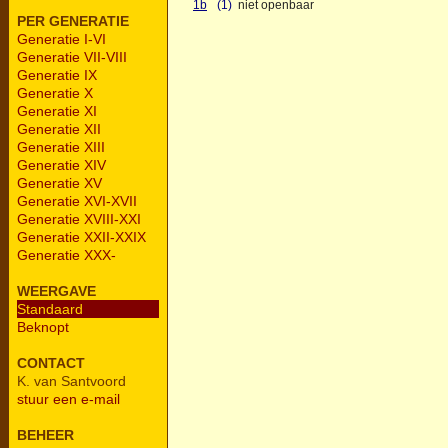
1b
(1)
niet openbaar
PER GENERATIE
Generatie I-VI
Generatie VII-VIII
Generatie IX
Generatie X
Generatie XI
Generatie XII
Generatie XIII
Generatie XIV
Generatie XV
Generatie XVI-XVII
Generatie XVIII-XXI
Generatie XXII-XXIX
Generatie XXX-
WEERGAVE
Standaard
Beknopt
CONTACT
K. van Santvoord
stuur een e-mail
BEHEER