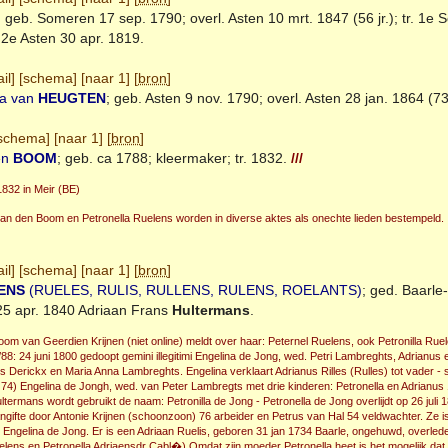
; geb.
Someren
17 sep. 1790; overl.
Asten
10 mrt. 1847 (56 jr.); tr. 1
. 2e
Asten
30 apr. 1819.
il
] [
schema
] [
naar 1
] [
bron
]
ia van
HEUGTEN
; geb.
Asten
9 nov. 1790; overl.
Asten
28 jan. 1864 (73 
schema
] [
naar 1
] [
bron
]
en
BOOM
; geb. ca 1788; kleermaker; tr. 1832.
///
1832 in Meir (BE)
van den Boom en Petronella Ruelens worden in diverse aktes als onechte lieden bestempeld.
il
] [
schema
] [
naar 1
] [
bron
]
ENS
(RUELES, RULIS, RULLENS, RULENS, ROELANTS)
; ged.
Baarle
25 apr. 1840 Adriaan Frans
Hultermans
.
om van Geerdien Krijnen (niet online) meldt over haar: Peternel Ruelens, ook Petronilla Ruele
8: 24 juni 1800 gedoopt gemini illegitimi Engelina de Jong, wed. Petri Lambreghts, Adrianus
us Derickx en Maria Anna Lambreghts. Engelina verklaart Adrianus Rilles (Rulles) tot vader -
74) Engelina de Jongh, wed. van Peter Lambregts met drie kinderen: Petronella en Adrianus 11
ltermans wordt gebruikt de naam: Petronilla de Jong - Petronella de Jong overlijdt op 26 jul
ngifte door Antonie Krijnen (schoonzoon) 76 arbeider en Petrus van Hal 54 veldwachter. Ze
 Engelina de Jong. Er is een Adriaan Ruelis, geboren 31 jan 1734 Baarle, ongehuwd, overled
elens en Petronella Adriaensdr Cabl�).Omdat zijn moeder Petronella heet is het mogelijk dat h