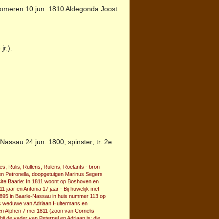
e Someren 10 jun. 1810 Aldegonda Joost
jr.).
-Nassau
24 jun. 1800; spinster; tr. 2e
s, Rulis, Rullens, Rulens, Roelants - bron
 en Petronella, doopgetuigen Marinus Segers
 site Baarle: In 1811 woont op Boshoven en
 jaar en Antonia 17 jaar - Bij huwelijk met
i 1895 in Baarle-Nassau in huis nummer 113 op
 is weduwe van Adriaan Hultermans en
en Alphen 7 mei 1811 (zoon van Cornelis
ij de vader van Peternel en Adriaan is; die