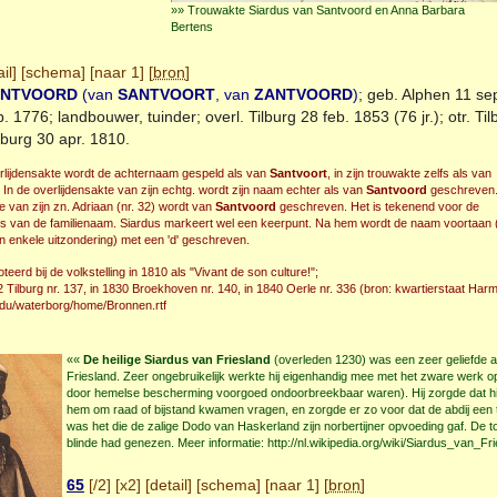
»» Trouwakte Siardus van Santvoord en Anna Barbara
Bertens
il
] [
schema
] [
naar 1
] [
bron
]
ANTVOORD
(van
SANTVOORT
, van
ZANTVOORD
)
; geb.
Alphen
11 sep
. 1776; landbouwer, tuinder; overl.
Tilburg
28 feb. 1853 (76 jr.); otr.
Til
lburg
30 apr. 1810.
verlijdensakte wordt de achternaam gespeld als van
Santvoort
, in zijn trouwakte zelfs als van
. In de overlijdensakte van zijn echtg. wordt zijn naam echter als van
Santvoord
geschreven.
e van zijn zn. Adriaan (nr. 32) wordt van
Santvoord
geschreven. Het is tekenend voor de
s van de familienaam. Siardus markeert wel een keerpunt. Na hem wordt de naam voortaan
n enkele uitzondering) met een 'd' geschreven.
eerd bij de volkstelling in 1810 als "Vivant de son culture!";
2 Tilburg nr. 137, in 1830 Broekhoven nr. 140, in 1840 Oerle nr. 336 (bron: kwartierstaat Har
du/waterborg/home/Bronnen.rtf
««
De heilige Siardus van Friesland
(overleden 1230) was een zeer geliefde ab
Friesland. Zeer ongebruikelijk werkte hij eigenhandig mee met het zware werk op
door hemelse bescherming voorgoed ondoorbreekbaar waren). Hij zorgde dat hi
hem om raad of bijstand kwamen vragen, en zorgde er zo voor dat de abdij een t
was het die de zalige Dodo van Haskerland zijn norbertijner opvoeding gaf. De t
blinde had genezen. Meer informatie: http://nl.wikipedia.org/wiki/Siardus_van_Fri
65
[
/2
] [
x2
] [
detail
] [
schema
] [
naar 1
] [
bron
]