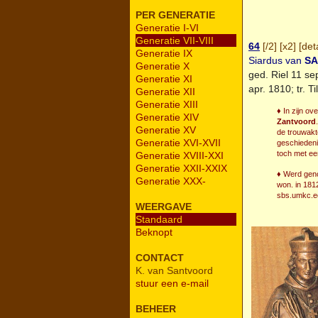
PER GENERATIE
Generatie I-VI
Generatie VII-VIII
64
[
/2
] [
x2
] [
deta
Generatie IX
Siardus van
S
Generatie X
ged.
Riel
11 sep
Generatie XI
apr. 1810; tr.
Ti
Generatie XII
Generatie XIII
♦ In zijn o
Generatie XIV
Zantvoord
Generatie XV
de trouwakt
Generatie XVI-XVII
geschiedeni
toch met ee
Generatie XVIII-XXI
Generatie XXII-XXIX
♦ Werd genot
Generatie XXX-
won. in 181
sbs.umkc.e
WEERGAVE
Standaard
Beknopt
CONTACT
K. van Santvoord
stuur een e-mail
BEHEER