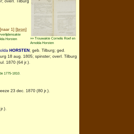
r; overl.
Tilburg
[
naar 1
] [
bron
]
verlijdensakte
»» Trouwakte Cornelis Roef en
lda Horsten
Arnolda Horsten
nolda
HORSTEN
; geb.
Tilburg
; ged.
burg
18 aug. 1805; spinster; overl.
Tilburg
jul. 1870 (64 jr.).
ode 1775-1810.
eeze
23 dec. 1870 (80 jr.).
r.).