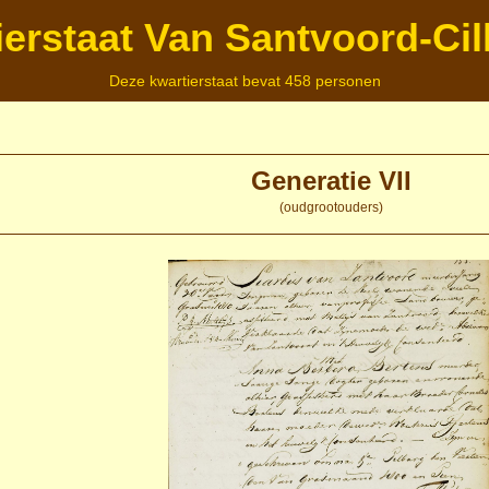
ierstaat Van Santvoord-Cil
Deze kwartierstaat bevat 458 personen
Generatie VII
(oudgrootouders)