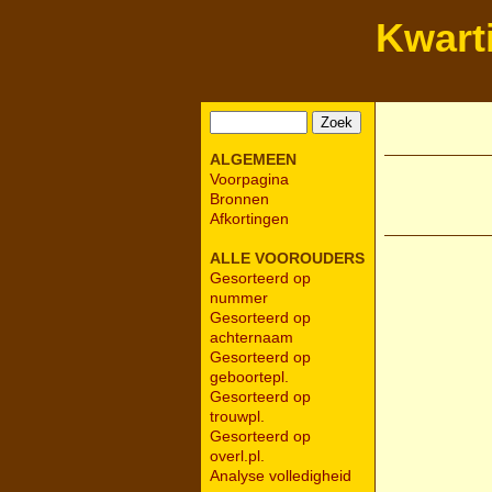
Kwart
ALGEMEEN
Voorpagina
Bronnen
Afkortingen
ALLE VOOROUDERS
Gesorteerd op
nummer
Gesorteerd op
achternaam
Gesorteerd op
geboortepl.
Gesorteerd op
trouwpl.
Gesorteerd op
overl.pl.
Analyse volledigheid