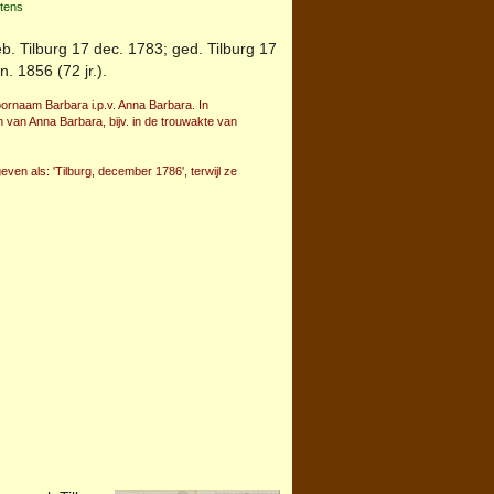
rtens
eb.
Tilburg
17 dec. 1783; ged.
Tilburg
17
n. 1856 (72 jr.).
voornaam Barbara i.p.v. Anna Barbara. In
van Anna Barbara, bijv. in de trouwakte van
ven als: 'Tilburg, december 1786', terwijl ze