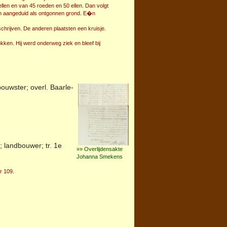
llen en van 45 roeden en 50 ellen. Dan volgt
en aangeduid als ontgonnen grond. E�n
schrijven. De anderen plaatsten een kruisje.
kken. Hij werd onderweg ziek en bleef bij
bouwster; overl.
Baarle-
; landbouwer; tr. 1e
»» Overlijdensakte
Johanna Smekens
r 109.