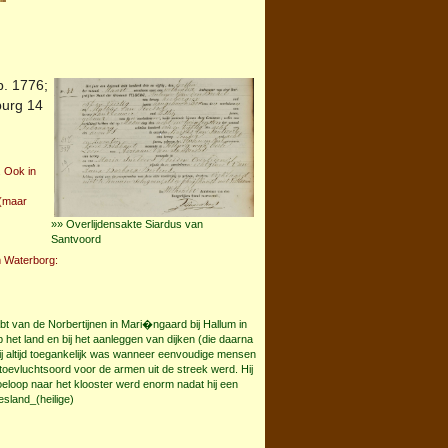
. 1776;
burg
14
 Ook in
 (maar
»» Overlijdensakte Siardus van
Santvoord
m Waterborg:
t van de Norbertijnen in Mari�ngaard bij Hallum in
 het land en bij het aanleggen van dijken (die daarna
j altijd toegankelijk was wanneer eenvoudige mensen
oevluchtsoord voor de armen uit de streek werd. Hij
oeloop naar het klooster werd enorm nadat hij een
esland_(heilige)