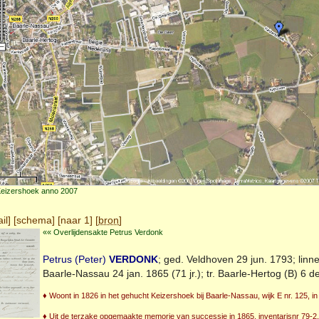
Keizershoek anno 2007
il
] [
schema
] [
naar 1
] [
bron
]
«« Overlijdensakte Petrus Verdonk
Petrus (Peter)
VERDONK
; ged.
Veldhoven
29 jun. 1793; linn
Baarle-Nassau
24 jan. 1865 (71 jr.); tr.
Baarle-Hertog (B)
6 de
♦ Woont in 1826 in het gehucht Keizershoek bij Baarle-Nassau, wijk E nr. 125, in 
♦ Uit de terzake opgemaakte memorie van successie in 1865, inventarisnr 79-2, a