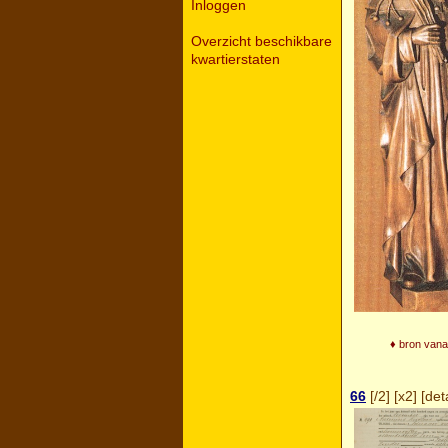
Inloggen
Overzicht beschikbare
kwartierstaten
♦ bron vana
66
[
/2
] [
x2
] [
deta