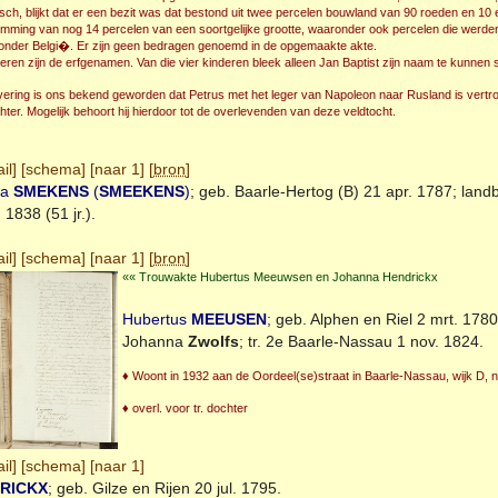
ch, blijkt dat er een bezit was dat bestond uit twee percelen bouwland van 90 roeden en 10 e
mming van nog 14 percelen van een soortgelijke grootte, waaronder ook percelen die werd
 onder Belgi�. Er zijn geen bedragen genoemd in de opgemaakte akte.
eren zijn de erfgenamen. Van die vier kinderen bleek alleen Jan Baptist zijn naam te kunnen 
evering is ons bekend geworden dat Petrus met het leger van Napoleon naar Rusland is vertro
ter. Mogelijk behoort hij hierdoor tot de overlevenden van deze veldtocht.
il
] [
schema
] [
naar 1
] [
bron
]
na
SMEKENS
(
SMEEKENS
)
; geb.
Baarle-Hertog (B)
21 apr. 1787; land
1838 (51 jr.).
il
] [
schema
] [
naar 1
] [
bron
]
«« Trouwakte Hubertus Meeuwsen en Johanna Hendrickx
Hubertus
MEEUSEN
; geb.
Alphen en Riel
2 mrt. 1780
Johanna
Zwolfs
; tr. 2e
Baarle-Nassau
1 nov. 1824.
♦ Woont in 1932 aan de Oordeel(se)straat in Baarle-Nassau, wijk D, n
♦ overl. voor tr. dochter
il
] [
schema
] [
naar 1
]
RICKX
; geb.
Gilze en Rijen
20 jul. 1795.