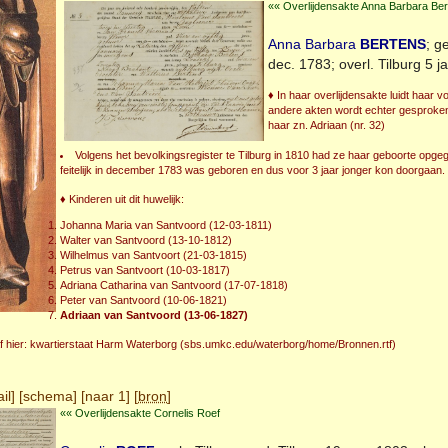
«« Overlijdensakte Anna Barbara Be
Anna Barbara
BERTENS
; g
dec. 1783; overl.
Tilburg
5 ja
♦ In haar overlijdensakte luidt haar 
andere akten wordt echter gesproken 
haar zn. Adriaan (nr. 32)
Volgens het bevolkingsregister te Tilburg in 1810 had ze haar geboorte opgege
feitelijk in december 1783 was geboren en dus voor 3 jaar jonger kon doorgaan.
♦ Kinderen uit dit huwelijk:
Johanna Maria van Santvoord (12-03-1811)
Walter van Santvoord (13-10-1812)
Wilhelmus van Santvoort (21-03-1815)
Petrus van Santvoort (10-03-1817)
Adriana Catharina van Santvoord (17-07-1818)
Peter van Santvoord (10-06-1821)
Adriaan van Santvoord (13-06-1827)
f hier: kwartierstaat Harm Waterborg (sbs.umkc.edu/waterborg/home/Bronnen.rtf)
il
] [
schema
] [
naar 1
] [
bron
]
«« Overlijdensakte Cornelis Roef