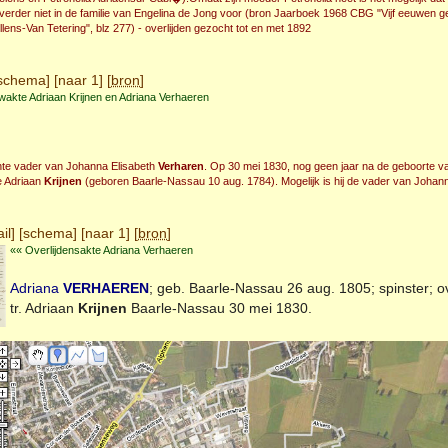
erder niet in de familie van Engelina de Jong voor (bron Jaarboek 1968 CBG "Vijf eeuwen g
lens-Van Tetering", blz 277) - overlijden gezocht tot en met 1892
schema
] [
naar 1
] [
bron
]
wakte Adriaan Krijnen en Adriana Verhaeren
te vader van Johanna Elisabeth
Verharen
. Op 30 mei 1830, nog geen jaar na de geboorte v
e Adriaan
Krijnen
(geboren Baarle-Nassau 10 aug. 1784). Mogelijk is hij de vader van Johan
il
] [
schema
] [
naar 1
] [
bron
]
«« Overlijdensakte Adriana Verhaeren
Adriana
VERHAEREN
; geb.
Baarle-Nassau
26 aug. 1805; spinster; o
tr. Adriaan
Krijnen
Baarle-Nassau
30 mei 1830.