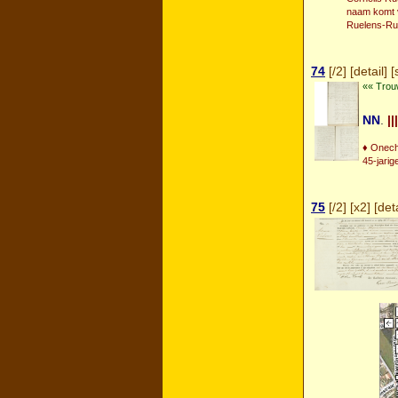
naam komt v
Ruelens-Rul
74
[
/2
] [
detail
] [
«« Trou
NN
.
|||
♦ Onech
45-jarig
75
[
/2
] [
x2
] [
deta