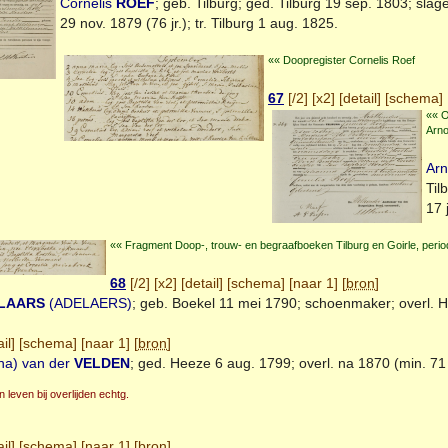
Cornelis
ROEF
; geb.
Tilburg
; ged.
Tilburg
19 sep. 1803; slage
29 nov. 1879 (76 jr.); tr.
Tilburg
1 aug. 1825.
«« Doopregister Cornelis Roef
67
[
/2
] [
x2
] [
detail
] [
schema
] 
«« O
Arno
Ar
Til
17 
«« Fragment Doop-, trouw- en begraafboeken Tilburg en Goirle, peri
68
[
/2
] [
x2
] [
detail
] [
schema
] [
naar 1
] [
bron
]
LAARS
(ADELAERS)
; geb.
Boekel
11 mei 1790; schoenmaker; overl.
H
il
] [
schema
] [
naar 1
] [
bron
]
na) van der
VELDEN
; ged.
Heeze
6 aug. 1799; overl. na 1870 (min. 71 j
 leven bij overlijden echtg.
il
] [
schema
] [
naar 1
] [
bron
]