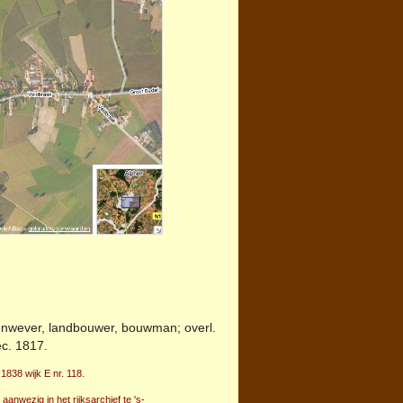
enwever, landbouwer, bouwman; overl.
c. 1817.
1838 wijk E nr. 118.
anwezig in het rijksarchief te 's-