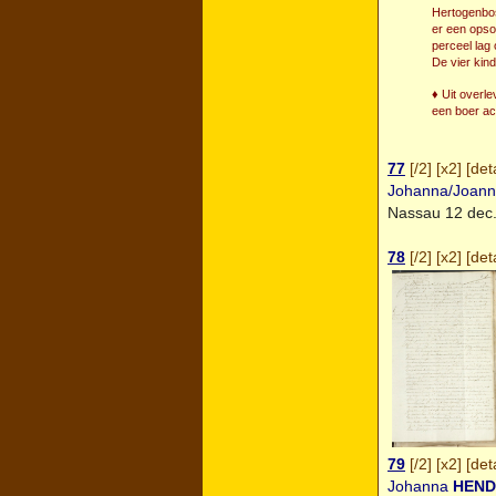
Hertogenbos
er een opso
perceel lag
De vier kind
♦ Uit overl
een boer ach
77
[
/2
] [
x2
] [
deta
Johanna/Joan
Nassau
12 dec. 
78
[
/2
] [
x2
] [
deta
79
[
/2
] [
x2
] [
deta
Johanna
HEND