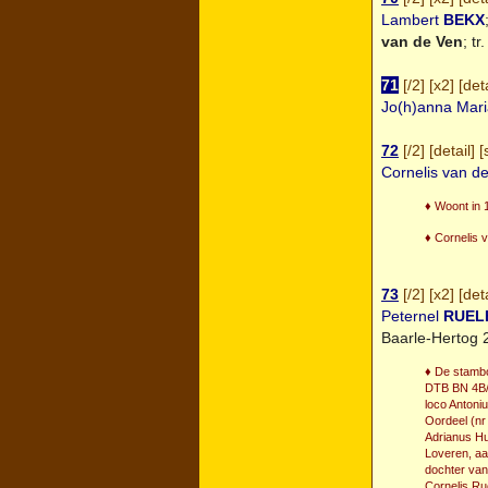
Lambert
BEKX
van de Ven
; tr
71
[
/2
] [
x2
] [
deta
Jo(h)anna Mar
72
[
/2
] [
detail
] [
Cornelis van d
♦ Woont in 
♦ Cornelis 
73
[
/2
] [
x2
] [
deta
Peternel
RUEL
Baarle-Hertog 
♦ De stambo
DTB BN 4B/8
loco Antoni
Oordeel (nr 
Adrianus Hu
Loveren, aa
dochter van
Cornelis Ru