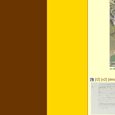
»» 
76
[
/2
] [
x2
] [
deta