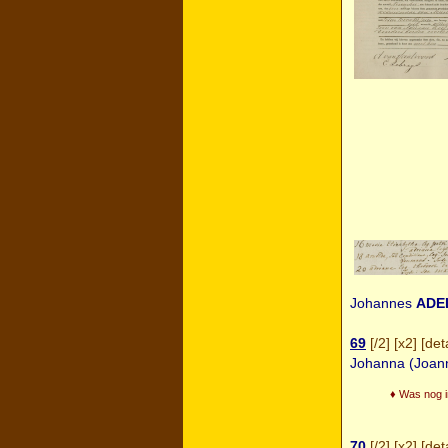
Johannes
ADE
69
[
/2
] [
x2
] [
deta
Johanna (Joan
♦ Was nog in
70
[
/2
] [
x2
] [
deta