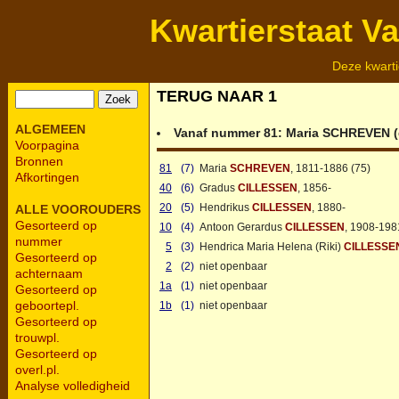
Kwartierstaat V
Deze kwarti
TERUG NAAR 1
ALGEMEEN
Vanaf nummer 81:
Maria
SCHREVEN
(
Voorpagina
Bronnen
81
(7)
Maria
SCHREVEN
, 1811-1886 (75)
Afkortingen
40
(6)
Gradus
CILLESSEN
, 1856-
20
(5)
Hendrikus
CILLESSEN
, 1880-
ALLE VOOROUDERS
Gesorteerd op
10
(4)
Antoon Gerardus
CILLESSEN
, 1908-198
nummer
5
(3)
Hendrica Maria Helena (Riki)
CILLESSE
Gesorteerd op
2
(2)
niet openbaar
achternaam
1a
(1)
niet openbaar
Gesorteerd op
geboortepl.
1b
(1)
niet openbaar
Gesorteerd op
trouwpl.
Gesorteerd op
overl.pl.
Analyse volledigheid