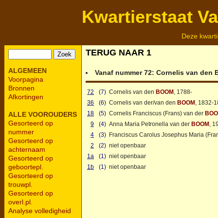
Kwartierstaat V
Deze kwarti
TERUG NAAR 1
ALGEMEEN
Vanaf nummer 72:
Cornelis van den
Voorpagina
Bronnen
72
(7)
Cornelis van den
BOOM
, 1788-
Afkortingen
36
(6)
Cornelis van der/van den
BOOM
, 1832-1
18
(5)
Cornelis Franciscus (Frans) van der
BO
ALLE VOOROUDERS
Gesorteerd op
9
(4)
Anna Maria Petronella van der
BOOM
, 1
nummer
4
(3)
Franciscus Carolus Josephus Maria (Fra
Gesorteerd op
2
(2)
niet openbaar
achternaam
1a
(1)
niet openbaar
Gesorteerd op
geboortepl.
1b
(1)
niet openbaar
Gesorteerd op
trouwpl.
Gesorteerd op
overl.pl.
Analyse volledigheid