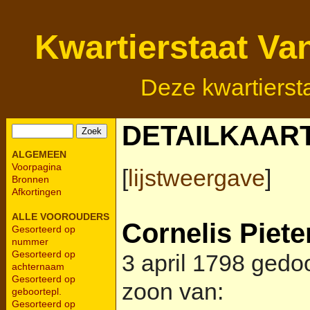
Kwartierstaat Va
Deze kwartierst
DETAILKAAR
ALGEMEEN
Voorpagina
[
lijstweergave
]
Bronnen
Afkortingen
ALLE VOOROUDERS
Cornelis Piet
Gesorteerd op
nummer
Gesorteerd op
3 april 1798 gedo
achternaam
Gesorteerd op
zoon van:
geboortepl.
Gesorteerd op