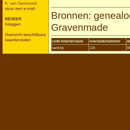
K. van Santvoord
stuur een e-mail
Bronnen: genealogi
BEHEER
Gravenmade
Inloggen
Overzicht beschikbare
kwartierstaten
code kwartierstaat
vooroudernummer
d
santroij
116
9