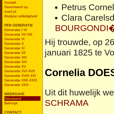
trouwpl.
Petrus Corne
Gesorteerd op
overl.pl.
Clara Carelsd
Analyse volledigheid
BOURGONDI
PER GENERATIE
Generatie I-VI
Generatie VII-VIII
Generatie IX
Hij trouwde, op 26-
Generatie X
Generatie XI
januari 1825 te Vo
Generatie XII
Generatie XIII
Generatie XIV
Generatie XV
Cornelia
DOE
Generatie XVI-XVII
Generatie XVIII-XXI
Generatie XXII-XXIX
Generatie XXX-
Uit dit huwelijk w
WEERGAVE
Standaard
SCHRAMA
Beknopt
CONTACT