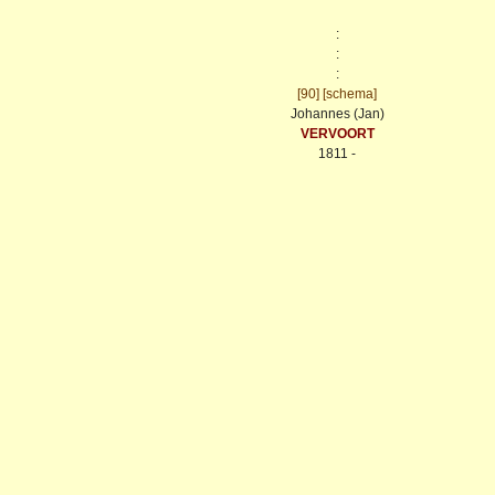
:
:
:
[90]
[schema]
Johannes (Jan)
VERVOORT
1811 -