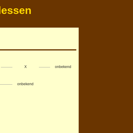
lessen
X
onbekend
onbekend