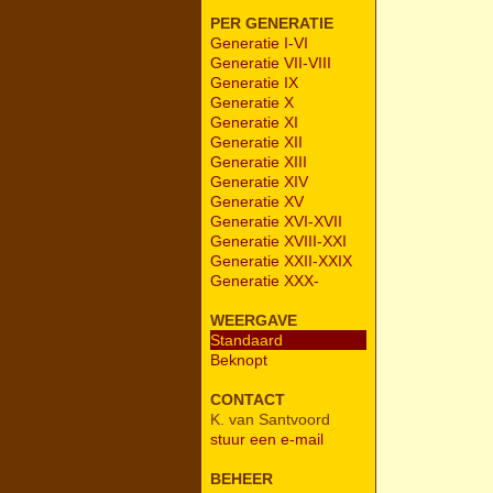
PER GENERATIE
Generatie I-VI
Generatie VII-VIII
Generatie IX
Generatie X
Generatie XI
Generatie XII
Generatie XIII
Generatie XIV
Generatie XV
Generatie XVI-XVII
Generatie XVIII-XXI
Generatie XXII-XXIX
Generatie XXX-
WEERGAVE
Standaard
Beknopt
CONTACT
K. van Santvoord
stuur een e-mail
BEHEER