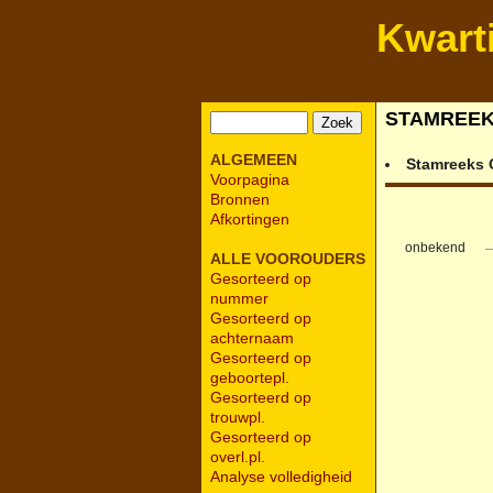
Kwart
STAMREE
ALGEMEEN
Stamreeks
Voorpagina
Bronnen
Afkortingen
onbekend
ALLE VOOROUDERS
Gesorteerd op
nummer
Gesorteerd op
achternaam
Gesorteerd op
geboortepl.
Gesorteerd op
trouwpl.
Gesorteerd op
overl.pl.
Analyse volledigheid