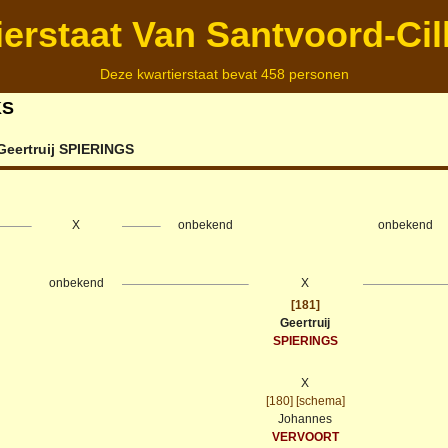
ierstaat Van Santvoord-Cil
Deze kwartierstaat bevat 458 personen
KS
Geertruij
SPIERINGS
X
onbekend
onbekend
onbekend
X
[181]
Geertruij
SPIERINGS
X
[180]
[schema]
Johannes
VERVOORT