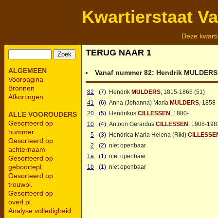
Kwartierstaat V
Deze kwarti
TERUG NAAR 1
ALGEMEEN
Vanaf nummer 82:
Hendrik
MULDERS
Voorpagina
Bronnen
82
(7)
Hendrik
MULDERS
, 1815-1866 (51)
Afkortingen
41
(6)
Anna (Johanna) Maria
MULDERS
, 1858
20
(5)
Hendrikus
CILLESSEN
, 1880-
ALLE VOOROUDERS
Gesorteerd op
10
(4)
Antoon Gerardus
CILLESSEN
, 1908-198
nummer
5
(3)
Hendrica Maria Helena (Riki)
CILLESSE
Gesorteerd op
2
(2)
niet openbaar
achternaam
1a
(1)
niet openbaar
Gesorteerd op
geboortepl.
1b
(1)
niet openbaar
Gesorteerd op
trouwpl.
Gesorteerd op
overl.pl.
Analyse volledigheid