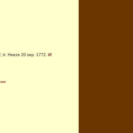
; tr.
Heeze
20 sep. 1772.
///
baar