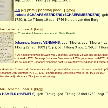
sep. 1758; tr.
Tilburg
17 sep. 1758.
|||
269
[
/2
] [
detail
] [
schema
] [
naar 1
] [
bron
]
Isabella
SCHAAPSMEERDERS
(
SCHAEPSMEERDERS
)
; ge
1720; tr. 1e Tilburg 19 sep. 1746 Norbert van den
Berg
.
|||
tail
] [
schema
] [
naar 1
] [
bron
]
«« Trouwakte Johannes Venmans en Maria Hamels
Johannes/Joannis
VENMANS
; geb.
Tilburg
; ged.
Tilburg
4 apr
Tilburg
22 feb. 1803 (71 jr.); otr.
Tilburg
3 nov. 1759; tr.
Tilbur
♦ Op het moment van trouwen was Johannes Venmans 28 jaar oud en dus moet h
omstreeks 1731. De enige Johannes Venmans in RAT is geboren op 4-4-1731. H
dat het om deze Johannes Venmans gaat. Dit wordt bevestigd door de kwartiers
 stamboom Coolen is de Johannes met deze geboortedatum correct, al houdt deze het op 5 ipv
 Joannes Jan Venmans (*24-01-1700) en Aldegonda Christianus van Es(ch) (*31-10-1694). O
ndaar dat de lijn Venmans/Blomjous wordt gevolgd.
tail
] [
schema
] [
naar 1
] [
bron
]
na
HAMELS
(HAEMELS)
; geb.
Tilburg
; ged.
Tilburg
23 mei 1732; begr.
T