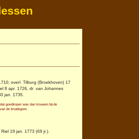
lessen
1710; overl.
Tilburg (Broekhoven)
17
el 8 apr. 1726, dr. van Johannes
0 jan. 1735.
 dat goedkoper was dan trouwen bij de
 van de bruidegom.
.
Riel
19 jan. 1773 (69 jr.).