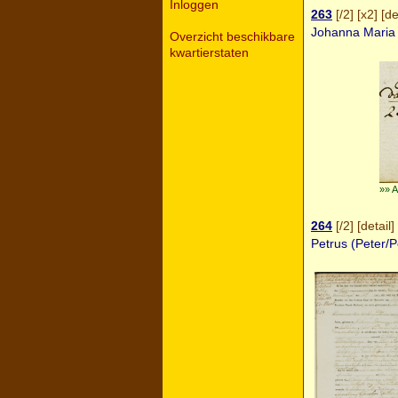
Inloggen
263
[
/2
] [
x2
] [
de
Johanna Mari
Overzicht beschikbare
kwartierstaten
»» A
264
[
/2
] [
detail
] 
Petrus (Peter/