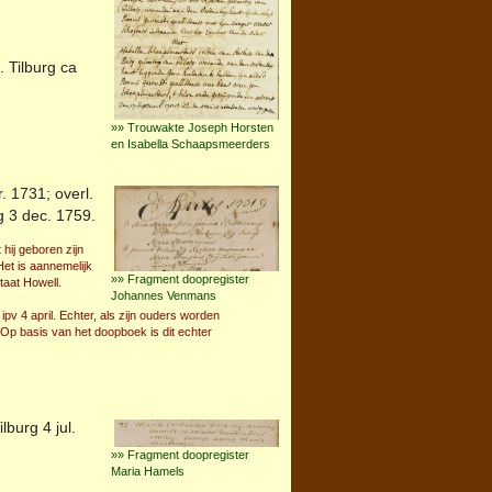
b.
Tilburg
ca
»» Trouwakte Joseph Horsten
en Isabella Schaapsmeerders
. 1731; overl.
g
3 dec. 1759.
ij geboren zijn
et is aannemelijk
»» Fragment doopregister
taat Howell.
Johannes Venmans
 4 april. Echter, als zijn ouders worden
p basis van het doopboek is dit echter
ilburg
4 jul.
»» Fragment doopregister
Maria Hamels