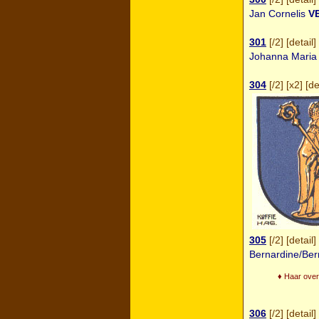
Jan Cornelis
V
301
[
/2
] [
detail
] 
Johanna Mari
304
[
/2
] [
x2
] [
de
305
[
/2
] [
detail
] 
Bernardine/Ber
♦ Haar over
306
[
/2
] [
detail
] 