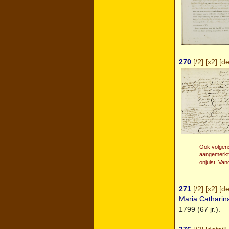
270
[
/2
] [
x2
] [
de
Ook volgens
aangemerkt:
onjuist. Va
271
[
/2
] [
x2
] [
de
Maria Cathari
1799 (67 jr.).