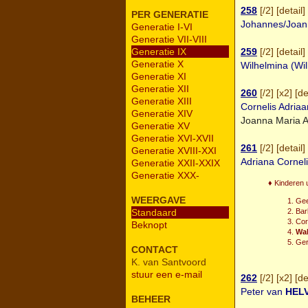
258
[
/2
] [
detail
] 
PER GENERATIE
Johannes/Joan
Generatie I-VI
Generatie VII-VIII
259
[
/2
] [
detail
] 
Generatie IX
Generatie X
Wilhelmina (Wi
Generatie XI
Generatie XII
260
[
/2
] [
x2
] [
de
Generatie XIII
Cornelis Adriaa
Generatie XIV
Joanna Maria A
Generatie XV
Generatie XVI-XVII
261
[
/2
] [
detail
] 
Generatie XVIII-XXI
Adriana Corneli
Generatie XXII-XXIX
Generatie XXX-
♦ Kinderen ui
WEERGAVE
Gee
Bar
Standaard
Cor
Beknopt
Wal
Ger
CONTACT
K. van Santvoord
stuur een e-mail
262
[
/2
] [
x2
] [
de
Peter van
HEL
BEHEER