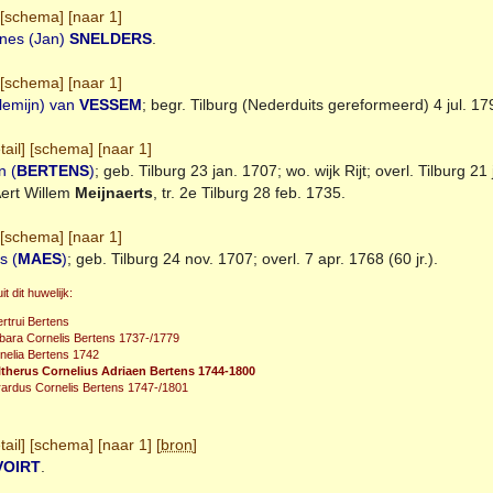
[
schema
] [
naar 1
]
nes (Jan)
SNELDERS
.
[
schema
] [
naar 1
]
llemijn) van
VESSEM
; begr.
Tilburg
(Nederduits gereformeerd) 4 jul. 17
tail
] [
schema
] [
naar 1
]
n (
BERTENS
)
; geb.
Tilburg
23 jan. 1707; wo. wijk Rijt; overl.
Tilburg
21 j
ert Willem
Meijnaerts
, tr. 2e
Tilburg
28 feb. 1735.
[
schema
] [
naar 1
]
s (
MAES
)
; geb.
Tilburg
24 nov. 1707; overl. 7 apr. 1768 (60 jr.).
t dit huwelijk:
rtrui Bertens
bara Cornelis Bertens 1737-/1779
nelia Bertens 1742
therus Cornelius Adriaen Bertens 1744-1800
ardus Cornelis Bertens 1747-/1801
tail
] [
schema
] [
naar 1
] [
bron
]
VOIRT
.