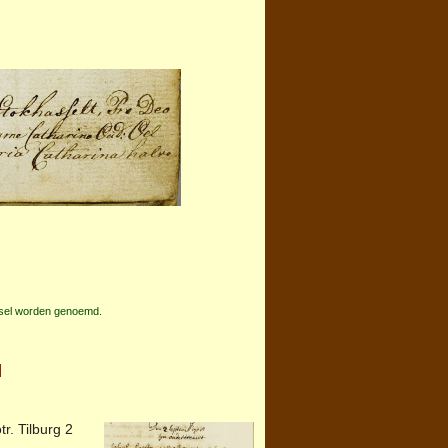
rsel worden genoemd.
|
tr.
Tilburg
2