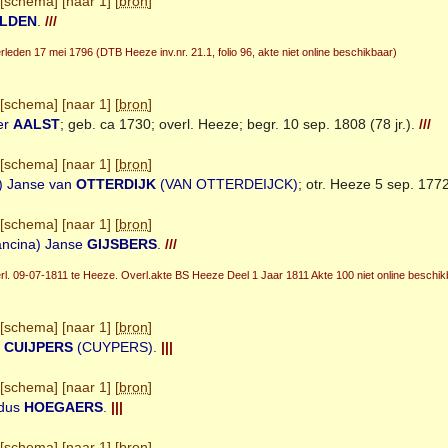
[
schema
] [
naar 1
] [
bron
]
LDEN
.
///
rleden 17 mei 1796 (DTB Heeze inv.nr. 21.1, folio 96, akte niet online beschikbaar)
[
schema
] [
naar 1
] [
bron
]
er
AALST
; geb. ca 1730; overl.
Heeze
; begr. 10 sep. 1808 (78 jr.).
///
[
schema
] [
naar 1
] [
bron
]
) Janse van
OTTERDIJK
(VAN OTTERDEIJCK)
; otr.
Heeze
5 sep. 1772
[
schema
] [
naar 1
] [
bron
]
ancina) Janse
GIJSBERS
.
///
rl. 09-07-1811 te Heeze. Overl.akte BS Heeze Deel 1 Jaar 1811 Akte 100 niet online beschik
[
schema
] [
naar 1
] [
bron
]
s
CUIJPERS
(CUYPERS)
.
|||
[
schema
] [
naar 1
] [
bron
]
rdus
HOEGAERS
.
|||
[
schema
] [
naar 1
] [
bron
]