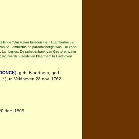
tellende "Van lazuur beladen met H.Lambertus van
van St. Lambertus de parochieheilige was. De kapel
St. Lambertus. De schepenbank van Gestel omvatte
In 1920 werden Gestel en Blaarthem bij Eindhoven
DONCK
)
; geb.
Blaarthem
; ged.
r.); tr.
Veldhoven
28 nov. 1762.
0 dec. 1805.