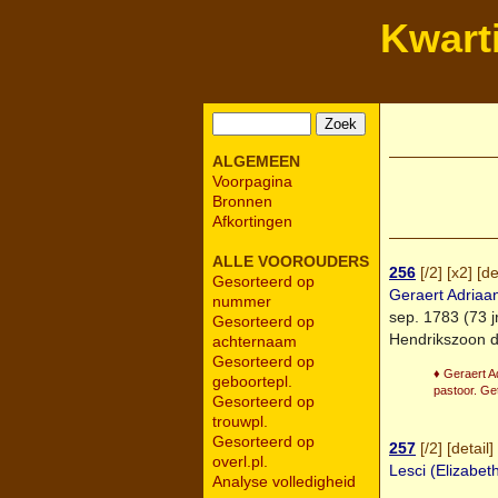
Kwart
ALGEMEEN
Voorpagina
Bronnen
Afkortingen
ALLE VOOROUDERS
256
[
/2
] [
x2
] [
de
Gesorteerd op
Geraert Adriaa
nummer
sep. 1783 (73 j
Gesorteerd op
Hendrikszoon d
achternaam
Gesorteerd op
♦ Geraert A
geboortepl.
pastoor. Ge
Gesorteerd op
trouwpl.
Gesorteerd op
257
[
/2
] [
detail
] 
overl.pl.
Lesci (Elizabet
Analyse volledigheid