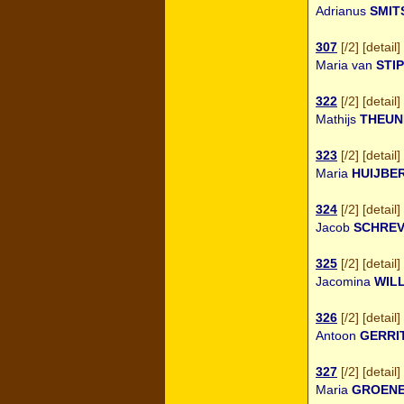
Adrianus
SMIT
307
[
/2
] [
detail
] 
Maria van
STI
322
[
/2
] [
detail
] 
Mathijs
THEUN
323
[
/2
] [
detail
] 
Maria
HUIJBE
324
[
/2
] [
detail
] 
Jacob
SCHRE
325
[
/2
] [
detail
] 
Jacomina
WIL
326
[
/2
] [
detail
] 
Antoon
GERRI
327
[
/2
] [
detail
] 
Maria
GROEN