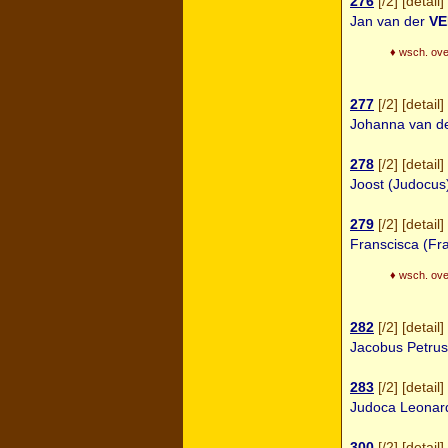
276
[
/2
] [
detail
] 
Jan van der
VE
♦ wsch. ove
277
[
/2
] [
detail
] 
Johanna van d
278
[
/2
] [
detail
] 
Joost (Judocus
279
[
/2
] [
detail
] 
Franscisca (Fr
♦ wsch. ove
282
[
/2
] [
detail
] 
Jacobus Petru
283
[
/2
] [
detail
] 
Judoca Leona
300
[
/2
] [
detail
] 