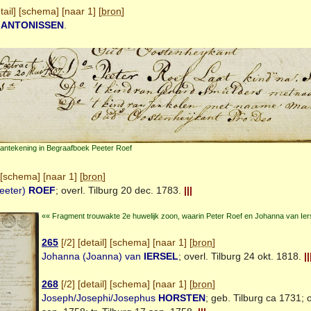
tail
] [
schema
] [
naar 1
] [
bron
]
a
ANTONISSEN
.
antekening in Begraafboek Peeter Roef
[
schema
] [
naar 1
] [
bron
]
Peeter)
ROEF
; overl.
Tilburg
20 dec. 1783.
|||
«« Fragment trouwakte 2e huwelijk zoon, waarin Peter Roef en Johanna van Ie
265
[
/2
] [
detail
] [
schema
] [
naar 1
] [
bron
]
Johanna (Joanna) van
IERSEL
; overl.
Tilburg
24 okt. 1818.
||
268
[
/2
] [
detail
] [
schema
] [
naar 1
] [
bron
]
Joseph/Josephi/Josephus
HORSTEN
; geb.
Tilburg
ca 1731; o