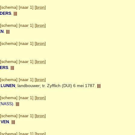
[
schema
] [
naar 1
] [
bron
]
DERS
.
|||
[
schema
] [
naar 1
] [
bron
]
EN
.
|||
[
schema
] [
naar 1
] [
bron
]
[
schema
] [
naar 1
] [
bron
]
ERS
.
|||
[
schema
] [
naar 1
] [
bron
]
n
LUNEN
; landbouwer; tr.
Zyfflich (DUI)
6 mei 1787.
|||
[
schema
] [
naar 1
] [
bron
]
(NASS)
.
|||
[
schema
] [
naar 1
] [
bron
]
e
VEN
.
|||
[
schema
] [
naar 1
] [
bron
]