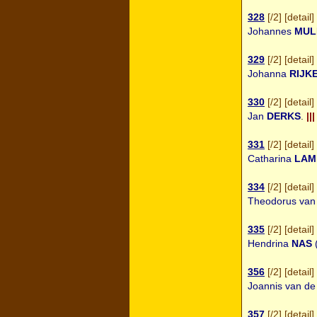
328
[
/2
] [
detail
] 
Johannes
MUL
329
[
/2
] [
detail
] 
Johanna
RIJK
330
[
/2
] [
detail
] 
Jan
DERKS
.
|||
331
[
/2
] [
detail
] 
Catharina
LAM
334
[
/2
] [
detail
] 
Theodorus va
335
[
/2
] [
detail
] 
Hendrina
NAS
356
[
/2
] [
detail
] 
Joannis van d
357
[
/2
] [
detail
] 