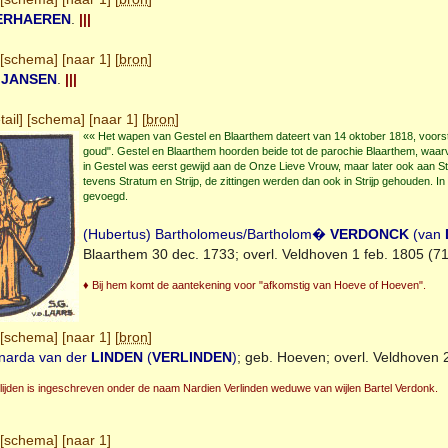
ERHAEREN
.
|||
[
schema
] [
naar 1
] [
bron
]
a
JANSEN
.
|||
tail
] [
schema
] [
naar 1
] [
bron
]
«« Het wapen van Gestel en Blaarthem dateert van 14 oktober 1818, voors
goud". Gestel en Blaarthem hoorden beide tot de parochie Blaarthem, waar
in Gestel was eerst gewijd aan de Onze Lieve Vrouw, maar later ook aan 
tevens Stratum en Strijp, de zittingen werden dan ook in Strijp gehouden. 
gevoegd.
(Hubertus) Bartholomeus/Bartholom�
VERDONCK
(van
Blaarthem
30 dec. 1733; overl.
Veldhoven
1 feb. 1805 (71 j
♦ Bij hem komt de aantekening voor "afkomstig van Hoeve of Hoeven".
[
schema
] [
naar 1
] [
bron
]
narda van der
LINDEN
(
VERLINDEN
)
; geb.
Hoeven
; overl.
Veldhoven
2
lijden is ingeschreven onder de naam Nardien Verlinden weduwe van wijlen Bartel Verdonk.
[
schema
] [
naar 1
]